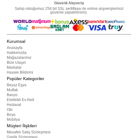
Güvenli Alışveriş
Sahip olduğumuz 256 bit SSL sertifikası ile online alışverişlerinizi
güvenle yapabilirsiniz.
Kurumsal
Anasayfa
Hakkımızda
Mağazalarımız
Bize Ulaşın
Markalar
Havale Bildirimi
Popüler Kategoriler
Beyaz Eşya
Mutfak
Banyo
Elektrikli Ev Aleti
Hırdavat
Oto
Boya
Mobilya
Müşteri İlişkileri
Mesafeli Satış Sözleşmesi
Üyelik Sözleşmesi