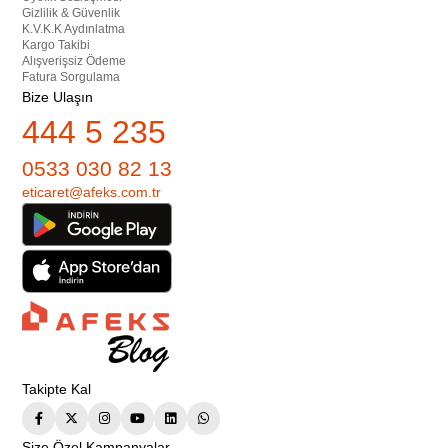
Gizlilik & Güvenlik
K.V.K.K Aydınlatma
Kargo Takibi
Alışverişsiz Ödeme
Fatura Sorgulama
Bize Ulaşın
444 5 235
0533 030 82 13
eticaret@afeks.com.tr
Takipte Kal
Size Özel Kampanyalar