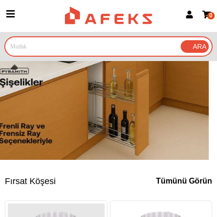
0
Üye Girişi
Üye Ol
Google İle Bağlan
Fırsat Köşesi
Tümünü Görün