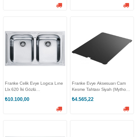
Franke Celik Evye Logıca Lıne
Franke Evye Aksesuarı Cam
Llx 620 İki Gözlü
Kesme Tahtası Siyah (Mythos)
(101.0656.159)
(112.0355.965)
₺10.100,00
₺4.565,22