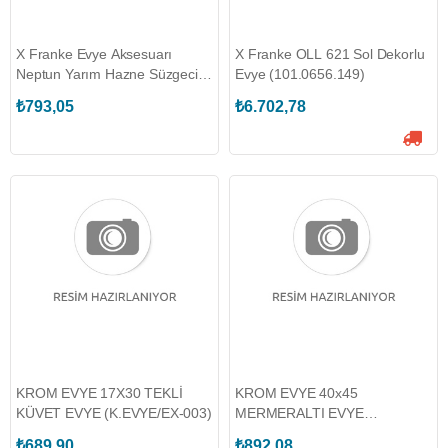
X Franke Evye Aksesuarı
X Franke OLL 621 Sol Dekorlu
Neptun Yarım Hazne Süzgeci
Evye (101.0656.149)
(112.0049.603)
₺793,05
₺6.702,78
KROM EVYE 17X30 TEKLİ
KROM EVYE 40x45
KÜVET EVYE (K.EVYE/EX-003)
MERMERALTI EVYE
(K.EVYE/EC-102-M)
₺689,90
₺892,08