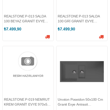
REALSTONE P-013 SALDA
REALSTONE P-013 SALDA
100 BEYAZ GRANİT EVYE
100 GRİ GRANİT EVYE
1000x500 (REALSTONE.P-
1000x500 (REALSTONE.P-
₺7.499,90
₺7.499,90
013-B)
013-G)
REALSTONE P-019 NEMRUT
Unıxton Poseidon 50x100 Cm
KREM GRANİT EVYE 970x520
Granit Evye Antrasit
(REALSTONE.P-019-K)
(POSEİDON-100-A)