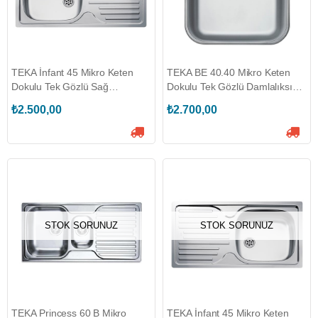
TEKA İnfant 45 Mikro Keten
TEKA BE 40.40 Mikro Keten
Dokulu Tek Gözlü Sağ
Dokulu Tek Gözlü Damlalıksız
Damlalıklı Eviye
Eviye (TEKA.40108507)
₺2.500,00
₺2.700,00
(TEKA.40109767)
STOK SORUNUZ
STOK SORUNUZ
TEKA Princess 60 B Mikro
TEKA İnfant 45 Mikro Keten