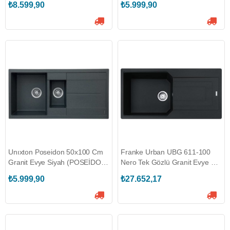
₺8.599,90
₺5.999,90
Unıxton Poseidon 50x100 Cm
Franke Urban UBG 611-100
Granit Evye Siyah (POSEİDON-
Nero Tek Gözlü Granit Evye <
100-S)
(114.0688.448)
₺5.999,90
₺27.652,17