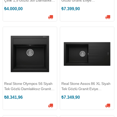
Çelik 1,5 Gözlü Sol Damlalıklı
Gözlü Granit Eviye
Eviye (TEKA.40109146)
(REALSTONE.P-005-G)
₺4.000,00
₺7.399,90
Real Stone Olympos 56 Siyah
Real Stone Assos 86 XL Siyah
Tek Gözlü Damlalıksız Granit
Tek Gözlü Granit Eviye
Eviye (REALSTONE.K-004-S)
(REALSTONE.P-011-S)
₺8.341,96
₺7.349,90