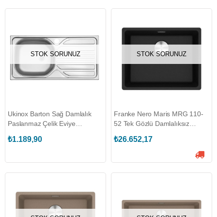
STOK SORUNUZ
STOK SORUNUZ
Ukinox Barton Sağ Damlalık
Franke Nero Maris MRG 110-
Paslanmaz Çelik Eviye
52 Tek Gözlü Damlalıksız
(UKINOX.122.2020.E839)
Granit Eviye (125.0688.487)
₺1.189,90
₺26.652,17