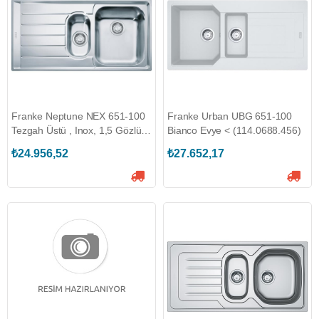
Franke Neptune NEX 651-100
Franke Urban UBG 651-100
Tezgah Üstü , Inox, 1,5 Gözlü
Bianco Evye < (114.0688.456)
Sol Damlalıklı Eviye
₺24.956,52
₺27.652,17
(101.0656.168)