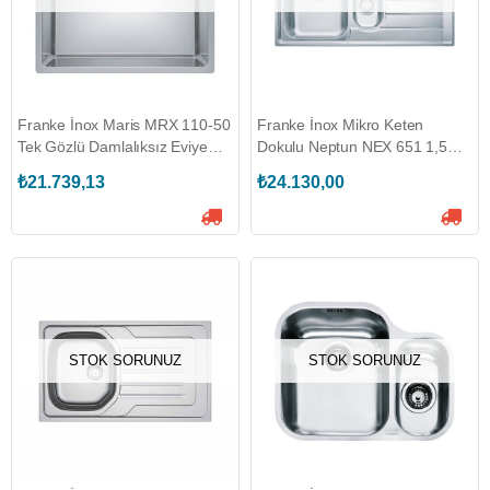
Franke İnox Maris MRX 110-50
Franke İnox Mikro Keten
Tek Gözlü Damlalıksız Eviye
Dokulu Neptun NEX 651 1,5
(122.0654.853)
Gözlü Sağ Damlalıklı Eviye
₺21.739,13
₺24.130,00
(101.0656.171)
STOK SORUNUZ
STOK SORUNUZ