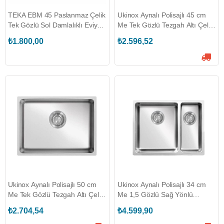
TEKA EBM 45 Paslanmaz Çelik
Ukinox Aynalı Polisajlı 45 cm
Tek Gözlü Sol Damlalıklı Eviye
Me Tek Gözlü Tezgah Altı Çelik
(PA350N1202)
Eviye (UKINOX.E614.ME451)
₺1.800,00
₺2.596,52
Ukinox Aynalı Polisajlı 50 cm
Ukinox Aynalı Polisajlı 34 cm
Me Tek Gözlü Tezgah Altı Çelik
Me 1,5 Gözlü Sağ Yönlü
Eviye (UKINOX.E802.ME500)
Tezgah Altı Çelik Eviye
₺2.704,54
₺4.599,90
(UKINOX.E827.ME340.70)