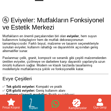
🚰 Eviyeler: Mutfakların Fonksiyonel
ve Estetik Merkezi
Mutfakların en önemli parçalarından biri olan
eviyeler
, hem suyun
kullanımını kolaylaştırır hem de mutfak dekorasyonunun
tamamlayıcısıdır. Farklı boyut, malzeme ve tasarım seçenekleriyle
sunulan eviyeler, kullanım rahatlığı ve dayanıklılık açısından geniş
alternatifler sunar.
Paslanmaz çelik, granit, kompozit ve seramik gibi çeşitli malzemelerden
üretilen eviyeler, çizilmeye ve darbelere karşı dayanıklı yapılarıyla uzun
ömürlü kullanım sağlar. Modern ve klasik tarzlarda tasarlanmış
modelleriyle mutfaklarınıza şıklık ve fonksiyonellik katar.
Evye Çeşitleri
✅
Tek gözlü eviyeler:
Kompakt ve pratik
✅
Çift gözlü eviyeler:
Geniş kullanım alanı
✅
Entegre süzgeçli modeller:
Pratik su tahliyesi
✅
Granit ve kompozit eviyeler:
Dayanıklı ve estetik
✅
Paslanmaz çelik eviyeler:
Klasik ve hijyenik
✅
Seramik eviyeler:
Zarif ve dekoratif
Fırsat Köşesi
Üye Girişi
Toptan
Kampanyalar