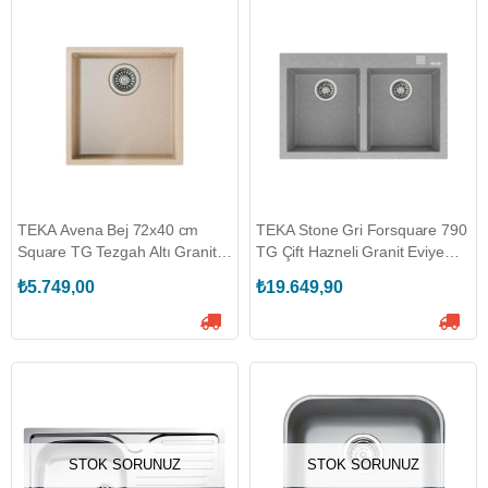
TEKA Avena Bej 72x40 cm
TEKA Stone Gri Forsquare 790
Square TG Tezgah Altı Granit
TG Çift Hazneli Granit Eviye
Eviye (TEKA.115230027)
(TEKA.115260015)
₺5.749,00
₺19.649,90
STOK SORUNUZ
STOK SORUNUZ