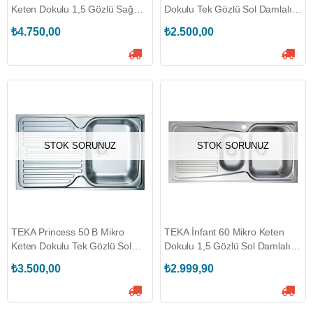
Keten Dokulu 1,5 Gözlü Sağ
Dokulu Tek Gözlü Sol Damlalıklı
Damlalıklı Eviye
Eviye (TEKA.40109762)
₺4.750,00
₺2.500,00
(TEKA.40109151)
STOK SORUNUZ
STOK SORUNUZ
TEKA Princess 50 B Mikro
TEKA İnfant 60 Mikro Keten
Keten Dokulu Tek Gözlü Sol
Dokulu 1,5 Gözlü Sol Damlalıklı
Damlalıklı Eviye
Eviye (TEKA.40109782)
₺3.500,00
₺2.999,90
(TEKA.40109050)