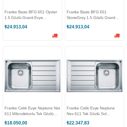
Franke Basis BFG 651 Oyster
Franke Basis BFG 651
1.5 Gözlü Granit Evye
StoneGrey 1.5 Gözlü Granit
(114.0655.984)
Evye < (114.0655.983)
₺24.913,04
₺24.913,04
Franke Celık Evye Neptune Net
Franke Celık Evye Neptune
611 Mikrodekorlu Tek Gözlü
Nex 611 Tek Gözlü Sol
Sağ Damlalıklı (101.0656.167)
Damlalıklı < (101.0656.164)
₺18.050,00
₺22.347,83