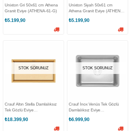
Unixton Gri 50x61 cm Athena
Unixton Siyah 50x61 cm
Granit Eviye (ATHENA-61-G)
Athena Granit Eviye (ATHENA-
61-S)
₺5.199,90
₺5.199,90
STOK SORUNUZ
STOK SORUNUZ
Crauf Altın Stella Damlalıksız
Crauf İnox Venüs Tek Gözlü
Tek Gözlü Eviye
Damlalıksız Eviye
(530.2423.4470.24)
(530.1420.3049.24)
₺18.399,90
₺6.999,90