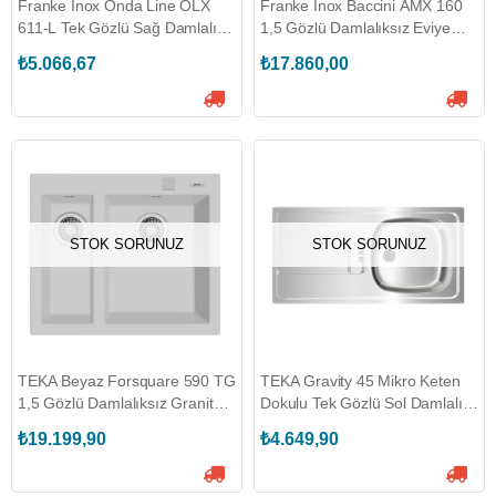
Franke İnox Onda Line OLX
Franke İnox Baccini AMX 160
611-L Tek Gözlü Sağ Damlalıklı
1,5 Gözlü Damlalıksız Eviye
Eviye (101.0656.144)
(122.0021.448)
₺5.066,67
₺17.860,00
STOK SORUNUZ
STOK SORUNUZ
TEKA Beyaz Forsquare 590 TG
TEKA Gravity 45 Mikro Keten
1,5 Gözlü Damlalıksız Granit
Dokulu Tek Gözlü Sol Damlalıklı
Eviye (TEKA.115260023)
Eviye (TEKA.115120043)
₺19.199,90
₺4.649,90