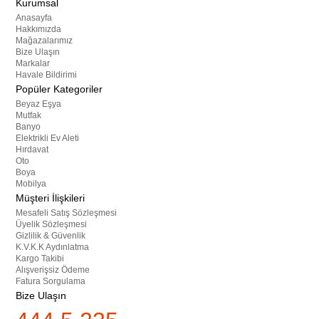
Kurumsal
Anasayfa
Hakkımızda
Mağazalarımız
Bize Ulaşın
Markalar
Havale Bildirimi
Popüler Kategoriler
Beyaz Eşya
Mutfak
Banyo
Elektrikli Ev Aleti
Hırdavat
Oto
Boya
Mobilya
Müşteri İlişkileri
Mesafeli Satış Sözleşmesi
Üyelik Sözleşmesi
Gizlilik & Güvenlik
K.V.K.K Aydınlatma
Kargo Takibi
Alışverişsiz Ödeme
Fatura Sorgulama
Bize Ulaşın