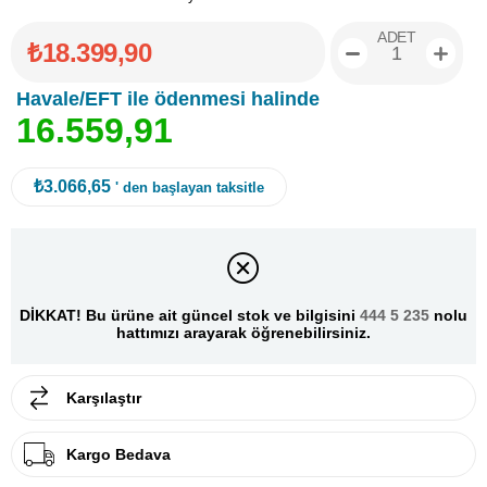
ADET
₺18.399,90
Havale/EFT ile ödenmesi halinde
1
6
.
5
5
9
,
9
1
₺3.066,65
' den başlayan taksitle
DİKKAT! Bu ürüne ait güncel stok ve bilgisini
444 5 235
nolu
hattımızı arayarak öğrenebilirsiniz.
Karşılaştır
Kargo Bedava