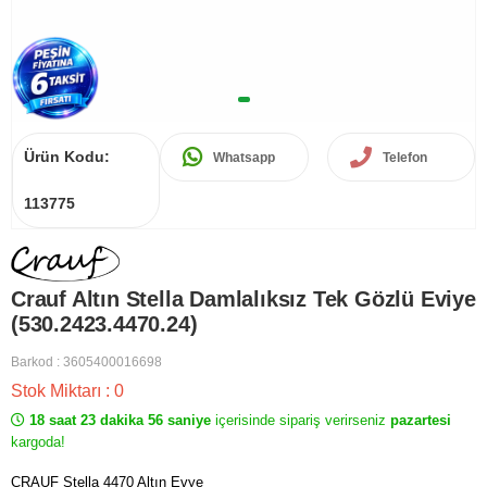
Ürün Kodu:
Whatsapp
Telefon
113775
Crauf Altın Stella Damlalıksız Tek Gözlü Eviye
(530.2423.4470.24)
Barkod
:
3605400016698
Stok Miktarı
:
0
18 saat 23 dakika 56 saniye
içerisinde sipariş verirseniz
pazartesi
kargoda!
CRAUF Stella 4470 Altın Evye