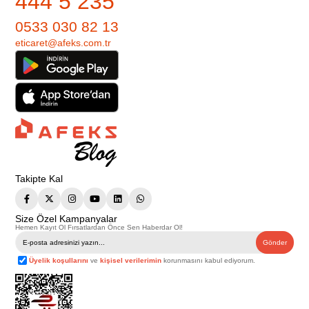
444 5 235
0533 030 82 13
eticaret@afeks.com.tr
Takipte Kal
Size Özel Kampanyalar
Hemen Kayıt Ol Fırsatlardan Önce Sen Haberdar Ol!
Gönder
Üyelik koşullarını
ve
kişisel verilerimin
korunmasını kabul ediyorum.