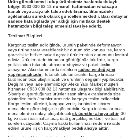
Ürün görseli temsili olup ürünlerimiz hakkında detaylı
bilgiyi
0533 030 82 13
numaralı hattımızdan whatsapp
kanalı veya arayarak talep edebilirsiniz. Sitemizdeki
açıklamalar sürekli olarak güncellenmektedir. Bazı detaylar
sadece kataloglarda yer aldığı için mutlaka destek
hattımızdan bilgi talep etmenizi tavsiye ederiz.
Teslimat Bilgileri
Kargonuz teslim edildiğinde, ürünün paketinde deformasyon
veya ürüne zarar verebilecek bir durum söz konusu ise, kargo
görevlisi ile birlikte paketi açarak ürünlerinizin durumunu kontrol
ediniz. Ürünlerinizde bir hasar gördüğünüz takdirde, kargo
yetkilisinden tutanak tutmasını isteyiniz ve paketi teslim
almayınız. Aksi durumlarda ürünlerin
iadesi ve değişimi
yapılmamaktadır
. Tutanak tutulan ürünler kargo firması
tarafından bize ulaştırılacak ve ürünlerin değişimi yapılacaktır.
Değişim veya iade işleminiz için Afeks Yapı Market müşteri
hizmetleri
0533 030 82 13
hattımıza ulaşarak bilgi alabilirsiniz.
Sipariş oluşturduğunuz ürünler satın alma ekranlarında size
gösterilen tarih / tarihler arasında kargoya teslim edilecektir.
Kargo teslim süreleri, kargoya veriliş tarihinden itibaren
mesafelere göre değişiklik gösterebilir. Kargo teslimatlarında
mesafelerden dolayı oluşabilecek
ek ücretler alıcıya aittir
. 30
kg ve üzeri teslimatlar araç üstü gerçekleşmektedir ve teslimat
süreleri uzayabilir. Cayma hakkı kullanılması nedeni ile iade
edilen ürüne ilişkin kargo/nakliyat bedeli
alıcıya aittir
.