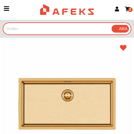
0
Üye Girişi
Üye Ol
Google İle Bağlan