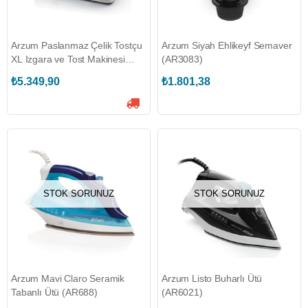
Arzum Paslanmaz Çelik Tostçu
Arzum Siyah Ehlikeyf Semaver
XL Izgara ve Tost Makinesi
(AR3083)
(AR2056)
₺5.349,90
₺1.801,38
STOK SORUNUZ
STOK SORUNUZ
Arzum Mavi Claro Seramik
Arzum Listo Buharlı Ütü
Tabanlı Ütü (AR688)
(AR6021)