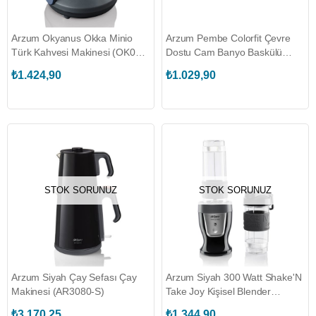
Arzum Okyanus Okka Minio
Arzum Pembe Colorfit Çevre
Türk Kahvesi Makinesi (OK004-
Dostu Cam Banyo Baskülü
O)
(AR5034)
₺1.424,90
₺1.029,90
STOK SORUNUZ
STOK SORUNUZ
Arzum Siyah Çay Sefası Çay
Arzum Siyah 300 Watt Shake'N
Makinesi (AR3080-S)
Take Joy Kişisel Blender
(AR1032)
₺3.170,25
₺1.344,90