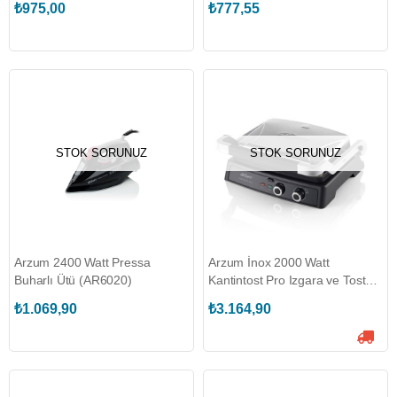
₺975,00
₺777,55
STOK SORUNUZ
STOK SORUNUZ
Arzum 2400 Watt Pressa
Arzum İnox 2000 Watt
Buharlı Ütü (AR6020)
Kantintost Pro Izgara ve Tost
Makinesi (AR2044-INX)
₺1.069,90
₺3.164,90