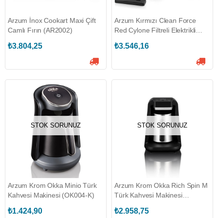
Arzum İnox Cookart Maxi Çift
Arzum Kırmızı Clean Force
Camlı Fırın (AR2002)
Red Cylone Filtreli Elektrikli
Süpürge (AR4071)
₺3.804,25
₺3.546,16
STOK SORUNUZ
STOK SORUNUZ
Arzum Krom Okka Minio Türk
Arzum Krom Okka Rich Spin M
Kahvesi Makinesi (OK004-K)
Türk Kahvesi Makinesi
(OK0012-K)
₺1.424,90
₺2.958,75