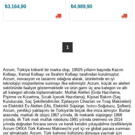
K)
₺3.164,90
₺4.989,90
1
Arzum, Türkiye kökenli bir marka olup, 1950'li yılların başında Kazım
Kolbaşı, Kemal Kolbaşı ve İbrahim Kolbaşı tarafından kurulmuştur.
Arzum, inovasyon ve tasarımı odağına alarak, ürünlerinde en iyi
teknolojiyi müşterilerine sunmayı ilke edinmiştir. Arzum, küçük ev aletleri
sektöründe faaliyet göstermektedir ve ürün gamı üç ana kategori ve altı
alt kategori altında toplanmaktadır: Mutfak Aletleri (Gıda Hazırlama,
Pişirme ve Kızartma, Sıcak İçecek Hazırlama), Kişisel Bakım (Saç
Kurutucular, Saç Şekillendiriciler, Epilasyon Cihazları ve Tıraş Makineleri)
ve Elektrikli Ev Aletleri (Ütü, Elektrikli Süpürge, Isıtıcı-Soğutucu, Şofben).
Arzum, yenilikçi yaklaşımı ile Türkiye'de birçok ilke imza atmıştır. Bunlar
arasında, markalı ilk ütüyü 1967 yılında, ilk mekanik süpürgeyi 1968
yılında, ilk Türk malı mutfak robotunu 1991 yılında üretmesi ve 2014
yılında doğrudan fincana servis ve kendi kendini yıkayabilme özellikleriyle
Arzum OKKA Türk Kahvesi Makinesi'ni yurt içi ve global pazara sunması
yer almaktadır. Arzum, Türk kahvesi kültürünü dünyaya yaymak için