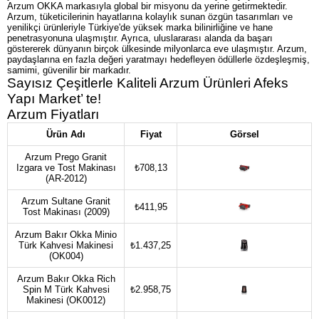
Arzum OKKA markasıyla global bir misyonu da yerine getirmektedir.
Arzum, tüketicilerinin hayatlarına kolaylık sunan özgün tasarımları ve
yenilikçi ürünleriyle Türkiye'de yüksek marka bilinirliğine ve hane
penetrasyonuna ulaşmıştır. Ayrıca, uluslararası alanda da başarı
göstererek dünyanın birçok ülkesinde milyonlarca eve ulaşmıştır. Arzum,
paydaşlarına en fazla değeri yaratmayı hedefleyen ödüllerle özdeşleşmiş,
samimi, güvenilir bir markadır.
Sayısız Çeşitlerle Kaliteli Arzum Ürünleri Afeks
Yapı Market’ te!
Arzum Fiyatları
Ürün Adı
Fiyat
Görsel
Arzum Prego Granit
Izgara ve Tost Makinası
₺708,13
(AR-2012)
Arzum Sultane Granit
₺411,95
Tost Makinası (2009)
Arzum Bakır Okka Minio
Türk Kahvesi Makinesi
₺1.437,25
(OK004)
Arzum Bakır Okka Rich
Spin M Türk Kahvesi
₺2.958,75
Makinesi (OK0012)