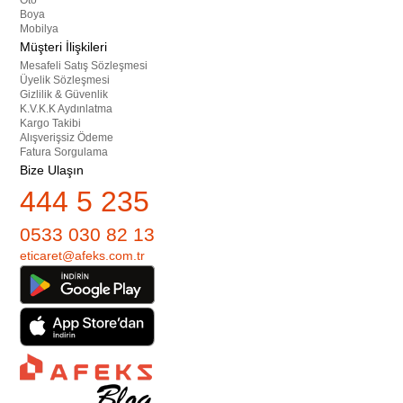
Oto
Boya
Mobilya
Müşteri İlişkileri
Mesafeli Satış Sözleşmesi
Üyelik Sözleşmesi
Gizlilik & Güvenlik
K.V.K.K Aydınlatma
Kargo Takibi
Alışverişsiz Ödeme
Fatura Sorgulama
Bize Ulaşın
444 5 235
0533 030 82 13
eticaret@afeks.com.tr