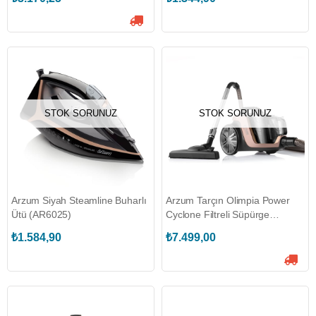
STOK SORUNUZ
STOK SORUNUZ
Arzum Siyah Steamline Buharlı
Arzum Tarçın Olimpia Power
Ütü (AR6025)
Cyclone Filtreli Süpürge
(AR4088) (TEŞHİR)
₺1.584,90
₺7.499,00