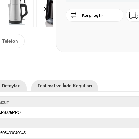
Karşılaştır
Telefon
 Detayları
Teslimat ve İade Koşulları
Arzum
AR9026PRO
3605400040945