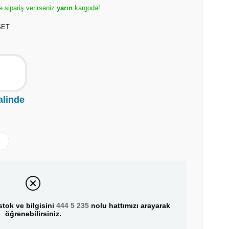
e sipariş verirseniz
yarın
kargoda!
SET
alinde
tok ve bilgisini
444 5 235
nolu hattımızı arayarak
öğrenebilirsiniz.