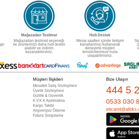
Mağazadan Teslimat
Hızlı Destek
Mağazadan teslimat seçeneği
Mesai saatleri içinde iletişim
Si
rgo
ile ürünlerinizi daha hızlı teslim
kanallarımızı kullanarak
i
alabilir ve indirim
deneyimli müşteri
v
kazanabilirsiniz.
temsilcilerimize hızla
ulaşabilirisiniz.
Müşteri İlişkileri
Bize Ulaşın
Mesafeli Satış Sözleşmesi
444 5 
Üyelik Sözleşmesi
Gizlilik & Güvenlik
0533 030 
K.V.K.K Aydınlatma
Kargo Takibi
eticaret@afeks.
Alışverişsiz Ödeme
Fatura Sorgulama