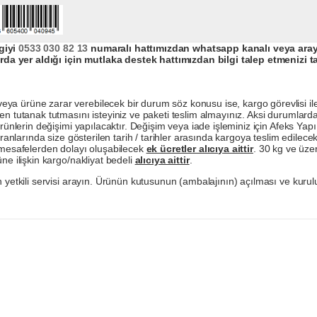
giyi
0533 030 82 13
numaralı hattımızdan whatsapp kanalı veya arayar
da yer aldığı için mutlaka destek hattımızdan bilgi talep etmenizi t
a ürüne zarar verebilecek bir durum söz konusu ise, kargo görevlisi ile b
en tutanak tutmasını isteyiniz ve paketi teslim almayınız. Aksi durumlard
ürünlerin değişimi yapılacaktır. Değişim veya iade işleminiz için Afeks Ya
ranlarında size gösterilen tarih / tarihler arasında kargoya teslim edilecekt
a mesafelerden dolayı oluşabilecek
ek ücretler alıcıya aittir
. 30 kg ve üzer
ne ilişkin kargo/nakliyat bedeli
alıcıya aittir
.
 yetkili servisi arayın. Ürünün kutusunun (ambalajının) açılması ve kurulu