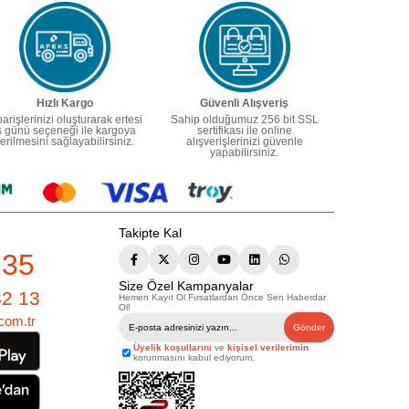
Hızlı Kargo
Güvenli Alışveriş
parişlerinizi oluşturarak ertesi
Sahip olduğumuz 256 bit SSL
ş günü seçeneği ile kargoya
sertifikası ile online
erilmesini sağlayabilirsiniz.
alışverişlerinizi güvenle
yapabilirsiniz.
Takipte Kal
235
Size Özel Kampanyalar
82 13
Hemen Kayıt Ol Fırsatlardan Önce Sen Haberdar
Ol!
com.tr
Gönder
Üyelik koşullarını
ve
kişisel verilerimin
korunmasını kabul ediyorum.