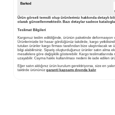
Barkod
Ürün görseli temsili olup ürünlerimiz hakkında detaylı bil
olarak güncellenmektedir. Bazı detaylar sadece kataloglar
Teslimat Bilgileri
Kargonuz teslim edildiğinde, ürünün paketinde deformasyon vey
Ürünlerinizde bir hasar gördüğünüz takdirde, kargo yetkilisind
tutulan ürünler kargo firması tarafından bize ulaştırılacak ve 
bilgi alabilirsiniz. Sipariş oluşturduğunuz ürünler satın alma ek
mesafelere göre değişiklik gösterebilir. Kargo teslimatlarınd
uzayabilir. Cayma hakkı kullanılması nedeni ile iade edilen ürü
Eğer satın aldığınız ürün kurulum gerektiriyorsa, size en yakın
taktirde ürününüz
garanti kapsamı dışında kalır
.