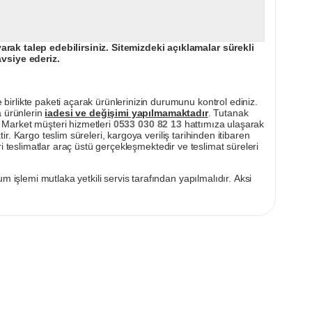
ak talep edebilirsiniz. Sitemizdeki açıklamalar sürekli
avsiye ederiz.
irlikte paketi açarak ürünlerinizin durumunu kontrol ediniz.
a ürünlerin
iadesi ve değişimi yapılmamaktadır
. Tutanak
pı Market müşteri hizmetleri
0533 030 82 13
hattımıza ulaşarak
ir. Kargo teslim süreleri, kargoya veriliş tarihinden itibaren
i teslimatlar araç üstü gerçekleşmektedir ve teslimat süreleri
m işlemi mutlaka yetkili servis tarafından yapılmalıdır. Aksi