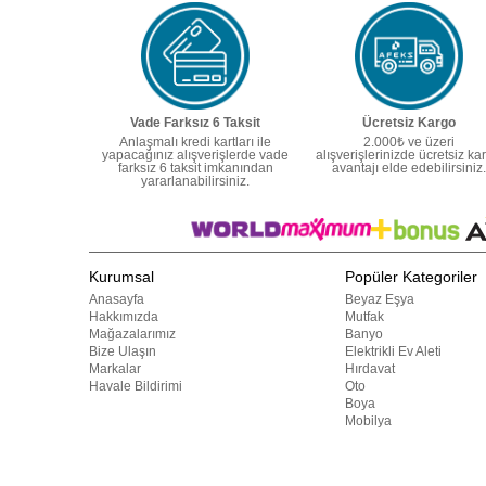
Vade Farksız 6 Taksit
Ücretsiz Kargo
Anlaşmalı kredi kartları ile
2.000₺ ve üzeri
yapacağınız alışverişlerde vade
alışverişlerinizde ücretsiz ka
farksız 6 taksit imkanından
avantajı elde edebilirsiniz.
yararlanabilirsiniz.
Kurumsal
Popüler Kategoriler
Anasayfa
Beyaz Eşya
Hakkımızda
Mutfak
Mağazalarımız
Banyo
Bize Ulaşın
Elektrikli Ev Aleti
Markalar
Hırdavat
Havale Bildirimi
Oto
Boya
Mobilya