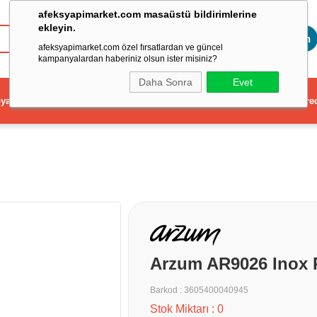
afeksyapimarket.com masaüstü bildirimlerine
ekleyin.
Toptan
afeksyapimarket.com özel fırsatlardan ve güncel
kampanyalardan haberiniz olsun ister misiniz?
Daha Sonra
Evet
ya
Elektrikli El Aleti
Aydınlatma ve Elektrik
Dekorasyon ve Ev Gere
Arzum AR9026 Inox P
Barkod
:
3605400040945
Stok Miktarı
:
0