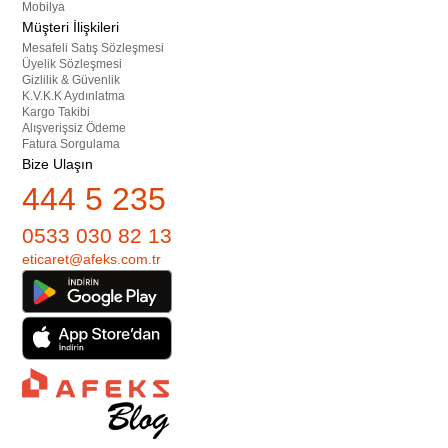
Mobilya
Müşteri İlişkileri
Mesafeli Satış Sözleşmesi
Üyelik Sözleşmesi
Gizlilik & Güvenlik
K.V.K.K Aydınlatma
Kargo Takibi
Alışverişsiz Ödeme
Fatura Sorgulama
Bize Ulaşın
444 5 235
0533 030 82 13
eticaret@afeks.com.tr