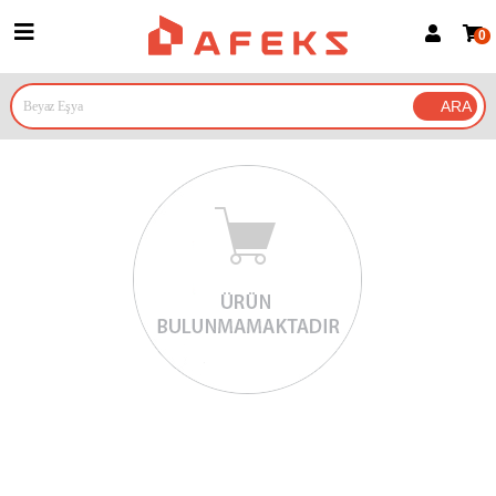
0
Üye Girişi
Üye Ol
Google İle Bağlan