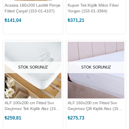
Acassia 160x200 Lastikli Penye
Kupon Tek Kişilik Mikro Fiber
Fitted Çarşaf (153-01-4107)
Yorgan (153-01-3384)
₺141,04
₺371,21
STOK SORUNUZ
STOK SORUNUZ
ALF 100x200 cm Fitted Sıvı
ALF 160x200 cm Fitted Sıvı
Geçirmez Tek Kişilik Alez (153-
Geçirmez Çift Kişilik Alez (153-
01-1341)
01-1337)
₺259,81
₺275,73