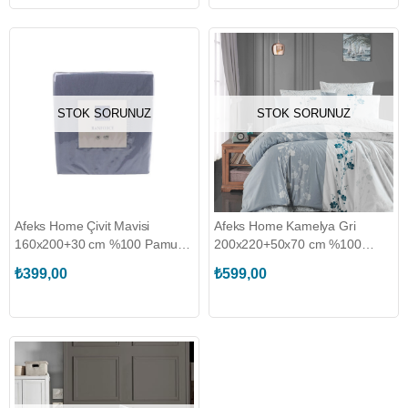
STOK SORUNUZ
STOK SORUNUZ
Afeks Home Çivit Mavisi
Afeks Home Kamelya Gri
160x200+30 cm %100 Pamuk
200x220+50x70 cm %100
Lastikli Çarşaf
Pamuk Nevresim Seti
₺399,00
₺599,00
(AFEKSHOME.50041)
(AFEKSHOME.50004)