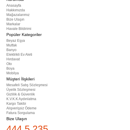
Anasayfa
Hakkımızda
Mağazalarımız
Bize Ulaşın
Markalar
Havale Bildirimi
Popüler Kategoriler
Beyaz Eşya
Mutfak
Banyo
Elektrikli Ev Aleti
Hırdavat
Oto
Boya
Mobilya
Müşteri İlişkileri
Mesafeli Satış Sözleşmesi
Üyelik Sözleşmesi
Gizlilik & Güvenlik
K.V.K.K Aydınlatma
Kargo Takibi
Alışverişsiz Ödeme
Fatura Sorgulama
Bize Ulaşın
444 5 235