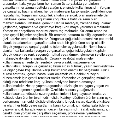
arasındaki fark, yorganların her zaman üstte yatakta yer alırken
çarşafların her zaman üstteki yatağın içerisinde kullanılmasıdır. Yorgan
ve çarşaflar, hazırlanırken, her bir materyalin karakteristik özelliklerinden
faydalanılır. Yorganların çoğunlukla kalın ve sıcak olan malzemelerden
üretilmesi gerekirken, çarşafların çoğunlukla hafif ve serin olan
malzemelerden üretilmesi gerekir. Her iki materyal, zamana bağlı olarak
yaşlanma, yıpranma ve çürümeye karşı korumaya yardımcı olmaktadır.
Yorgan ve çarşafların tasarımı önem taşımaktadır. Kullanım amacına
göre çeşitli biçimler seçilebilir. Bir ortamda, tasarım özelliği açısından da
çizili tarzlar tercih edebilirsiniz. Yorganlar çoğunlukla desenli ve çok renkli
olarak tasarlanırken, çarşaflar daha sade bir görünüme sahip olabilir.
Birçok yorgan ve çarşaf çeşidine işlemeler uygulanabilir. Nemli hava
alanlarında kullanılan yorgan ve çarşaflar, çoğunlukla gelatin kaplıdır.
Birçok desen ve renk seçeneği, tutkal veya örmek işlemeleri ile elle veya
makineyle dikişlerle yapılabilir. Organik ve doğal malzemeler
kullanılamayan yerlerde, sentetik veya plastik malzemeler de
kullanılabilir. Yorgan ve çarşaflar, kışın sıcak tutmak, yazın serinleştirmek
ve diğer çevre koşullarına karşı korumanın önemli bir parçasıdır. Uyku
süresi artırmak, çeşitli hastalıkları önlemek ve sıcaklık düzeyini
düzenlemek için çeşitli tercihler vardır. Yorganlar ve çarşaflar, mümkün
olduğunca tehditlere karşı yüksek seviyede koruma amacıyla
kullanılmalıdır. Hesap yapma açısından, sizin için en uygun yorgan ve
çarşafları seçmeniz gerekebilir. Özellikle hassas yatağınızda
kullanılacaksa, vücudunuzun gereksinimlerini karşılayacak imalat ve
kalitede olan ürünler tercih edilmelidir. Kaliteyi düşüren ürünler sizin uyku
performansınızı ciddi ölçüde etkileyebilir. Birçok insan, özellikle kalitesi
iyi olan, her türlü çevre şartlarına karşı korumak için daha fazla ödeme
yapıyor ancak burada yapılan geçerli bir yatırımdır. Yatak odalarınız için
gerekli olan yorgan ve çarşafları seçerken, profesyonel yardımdan