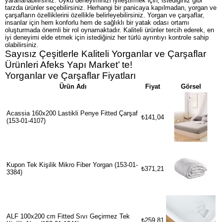
yararlanabilirsiniz. Uyku deneyiminizi iyileştirmek için, istediğiniz gibi
tarzda ürünler seçebilirsiniz. Herhangi bir panicaya kapılmadan, yorgan ve
çarşafların özelliklerini özellikle belirleyebilirsiniz. Yorgan ve çarşaflar,
insanlar için hem konforlu hem de sağlıklı bir yatak odası ortamı
oluşturmada önemli bir rol oynamaktadır. Kaliteli ürünler tercih ederek, en
iyi deneyimi elde etmek için istediğiniz her türlü ayrıntıyı kontrole sahip
olabilirsiniz.
Sayısız Çeşitlerle Kaliteli Yorganlar ve Çarşaflar
Ürünleri Afeks Yapı Market’ te!
Yorganlar ve Çarşaflar Fiyatları
Ürün Adı
Fiyat
Görsel
Acassia 160x200 Lastikli Penye Fitted Çarşaf
₺141,04
(153-01-4107)
Kupon Tek Kişilik Mikro Fiber Yorgan (153-01-
₺371,21
3384)
ALF 100x200 cm Fitted Sıvı Geçirmez Tek
₺259,81