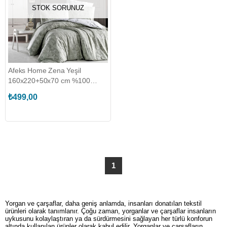
STOK SORUNUZ
Afeks Home Zena Yeşil
160x220+50x70 cm %100
Pamuk Nevresim Seti
₺499,00
(AFEKSHOME.50007)
1
Yorgan ve çarşaflar, daha geniş anlamda, insanları donatılan tekstil
ürünleri olarak tanımlanır. Çoğu zaman, yorganlar ve çarşaflar insanların
uykusunu kolaylaştıran ya da sürdürmesini sağlayan her türlü konforun
altında kullanılan ürünler olarak kabul edilir. Yorganlar ve çarşafların