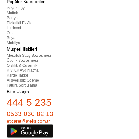
Popüler Kategoriler
Beyaz Eşya
Mutfak
Banyo
Elektrikli Ev Aleti
Hırdavat
Oto
Boya
Mobilya
Müşteri İlişkileri
Mesafeli Satış Sözleşmesi
Üyelik Sözleşmesi
Gizlilik & Güvenlik
K.V.K.K Aydınlatma
Kargo Takibi
Alışverişsiz Ödeme
Fatura Sorgulama
Bize Ulaşın
444 5 235
0533 030 82 13
eticaret@afeks.com.tr