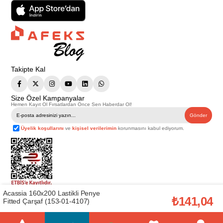
Takipte Kal
Size Özel Kampanyalar
Hemen Kayıt Ol Fırsatlardan Önce Sen Haberdar Ol!
Gönder
Üyelik koşullarını
ve
kişisel verilerimin
korunmasını kabul ediyorum.
Acassia 160x200 Lastikli Penye
Telif Hakkı © 2026
Afeks Yapı Market
. Tüm hakları saklıdır.
₺141,04
Fitted Çarşaf (153-01-4107)
Bu web sitesindeki tüm ürünler ticari amaçlıdır. Web sitemizde yer alan
görsel ve yazılı içerikler firmamıza ait olup, firmamızın yazılı izni alınmadan
hiçbir yazılı/görsel içerik, logo, kopyalanamaz, kaynak gösterilemez ve
başka yerlerde kullanılamaz. İçeriklerin izin alınmadan kopyalanması ve