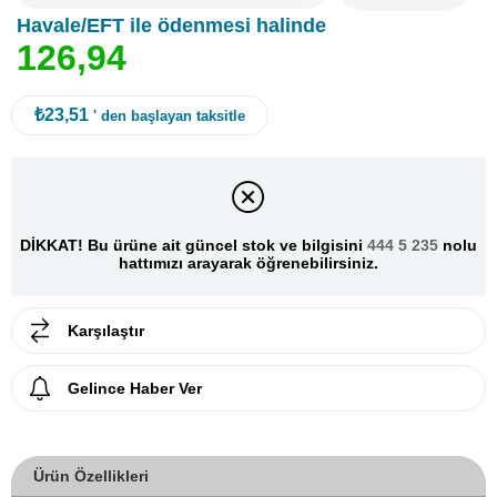
Havale/EFT ile ödenmesi halinde
1
2
6
,
9
4
₺23,51
' den başlayan taksitle
DİKKAT! Bu ürüne ait güncel stok ve bilgisini
444 5 235
nolu
hattımızı arayarak öğrenebilirsiniz.
Karşılaştır
Gelince Haber Ver
Ürün Özellikleri