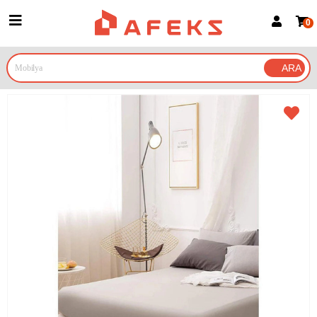
0
Üye Girişi
Üye Ol
Google İle Bağlan