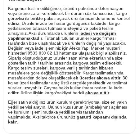
Kargonuz teslim edildiğinde, ürünün paketinde deformasyon
veya ürüne zarar verebilecek bir durum söz konusu ise, kargo
görevlisi ile birlikte paketi açarak ürünlerinizin durumunu kontrol
ediniz. Ürünlerinizde bir hasar gördüğünüz takdirde, kargo
yetkilisinden tutanak tutmasını isteyiniz ve paketi teslim
almayınız. Aksi durumlarda ürünlerin
iadesi ve değişimi
yapılmamaktadır
. Tutanak tutulan ürünler kargo firması
tarafından bize ulaştırılacak ve ürünlerin değişimi yapılacaktır.
Değişim veya iade işleminiz için Afeks Yapı Market müşteri
hizmetleri
0533 030 82 13
hattımıza ulaşarak bilgi alabilirsiniz.
Sipariş oluşturduğunuz ürünler satın alma ekranlarında size
gösterilen tarih / tarihler arasında kargoya teslim edilecektir.
Kargo teslim süreleri, kargoya veriliş tarihinden itibaren
mesafelere göre değişiklik gösterebilir. Kargo teslimatlarında
mesafelerden dolayı oluşabilecek
ek ücretler alıcıya aittir
. 30
kg ve üzeri teslimatlar araç üstü gerçekleşmektedir ve teslimat
süreleri uzayabilir. Cayma hakkı kullanılması nedeni ile iade
edilen ürüne ilişkin kargo/nakliyat bedeli
alıcıya aittir
.
Eğer satın aldığınız ürün kurulum gerektiriyorsa, size en yakın
yetkili servisi arayın. Ürünün kutusunun (ambalajının) açılması
ve kurulum işlemi mutlaka yetkili servis tarafından
yapılmalıdır. Aksi taktirde ürününüz
garanti kapsamı dışında
kalır
.