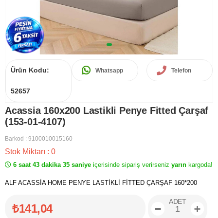
Ürün Kodu:
Whatsapp
Telefon
52657
Acassia 160x200 Lastikli Penye Fitted Çarşaf
(153-01-4107)
Barkod
:
9100010015160
Stok Miktarı
:
0
6 saat 43 dakika 35 saniye
içerisinde sipariş verirseniz
yarın
kargoda!
ALF ACASSİA HOME PENYE LASTİKLİ FİTTED ÇARŞAF 160*200
ADET
₺141,04