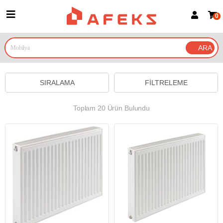
0
Üye Girişi
Üye Ol
Google İle Bağlan
SIRALAMA
FILTRELEME
Toplam 20 Ürün Bulundu