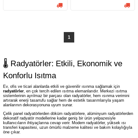
1
🌡️ Radyatörler: Etkili, Ekonomik ve
Konforlu Isıtma
Ev, ofis ve ticari alanlarda etkili ve güvenilir ısınma sağlamak için
radyatörler
, en çok tercih edilen ısıtma elemanlarıdır. Merkezi ısıtma
sistemlerinin ayrılmaz bir parçası olan radyatörler, hem ısınma verimini
artırarak enerji tasarrufu sağlar hem de estetik tasarımlarıyla yaşam
alanlarının dekorasyonuna uyum sunar.
Çelik panel radyatörlerden döküm radyatörlere, alüminyum radyatörlerden
dekoratif radyatör modellerine kadar geniş bir ürün yelpazesiyle
kullanıcıların ihtiyaçlarına cevap verir. Modern radyatörler, yüksek ısı
transferi kapasitesi, uzun ömürlü malzeme kalitesi ve bakım kolaylığıyla
öne çıkar.