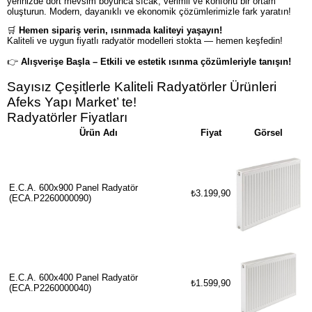
yerinizde dört mevsim boyunca sıcak, verimli ve konforlu bir ortam
oluşturun. Modern, dayanıklı ve ekonomik çözümlerimizle fark yaratın!
🛒
Hemen sipariş verin, ısınmada kaliteyi yaşayın!
Kaliteli ve uygun fiyatlı radyatör modelleri stokta — hemen keşfedin!
👉
Alışverişe Başla – Etkili ve estetik ısınma çözümleriyle tanışın!
Sayısız Çeşitlerle Kaliteli Radyatörler Ürünleri
Afeks Yapı Market’ te!
Radyatörler Fiyatları
Ürün Adı
Fiyat
Görsel
E.C.A. 600x900 Panel Radyatör
₺3.199,90
(ECA.P2260000090)
E.C.A. 600x400 Panel Radyatör
₺1.599,90
(ECA.P2260000040)