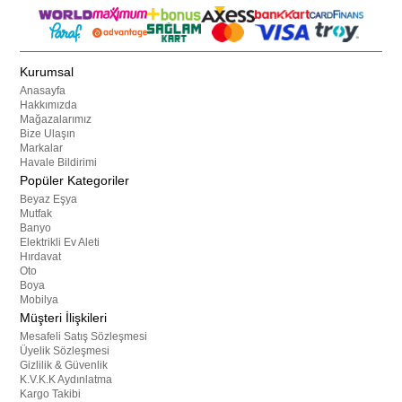
Kurumsal
Anasayfa
Hakkımızda
Mağazalarımız
Bize Ulaşın
Markalar
Havale Bildirimi
Popüler Kategoriler
Beyaz Eşya
Mutfak
Banyo
Elektrikli Ev Aleti
Hırdavat
Oto
Boya
Mobilya
Müşteri İlişkileri
Mesafeli Satış Sözleşmesi
Üyelik Sözleşmesi
Gizlilik & Güvenlik
K.V.K.K Aydınlatma
Kargo Takibi