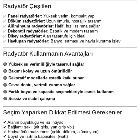
Radyatör Çeşitleri
✅
Panel radyatörler:
Yüksek verim, kompakt yapı
✅
Döküm radyatörler:
Uzun ömürlü, nostaljik tasarım
✅
Alüminyum radyatörler:
Hafif, hızlı ısınma sağlar
✅
Dekoratif radyatörler:
Estetik ve modern tasarım
✅
Dikey radyatörler:
Alan tasarrufu için ideal
✅
Havlupan radyatörler:
Banyo ısıtması ve havlu kurutma işlevi
Radyatör Kullanmanın Avantajları
🟢
Yüksek ısı verimliliğiyle tasarruf sağlar
🟢
Bakımı kolay ve uzun ömürlüdür
🟢
Dekoratif modellerle estetik katkı sunar
🟢
Çevre dostu, verimli ısınma sağlar
🟢
Farklı boyut ve kapasite seçenekleriyle esnek kullanım
🟢
Sessiz ve stabil çalışma
Seçim Yaparken Dikkat Edilmesi Gerekenler
✔ Alanın büyüklüğü ve ısı ihtiyacı
✔ Bağlantı şekli (alt giriş, yan giriş vb.)
✔ Radyatörün malzemesi (çelik, döküm, alüminyum)
✔ Boyut ve ısıtma kapasitesi (watt)