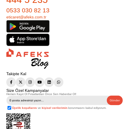
0533 030 82 13
eticaret@afeks.com.tr
Takipte Kal
Size Özel Kampanyalar
Hemen Kayıt Ol Fırsatlardan Önce Sen Haberdar Ol!
Gönder
Üyelik koşullarını
ve
kişisel verilerimin
korunmasını kabul ediyorum.