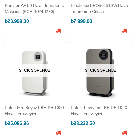
Karcher AF 50 Hava Temizleme
Electrolux EPO50351SW Hava
Makinesi (KCR-10248220)
Temizleme Cihazı
(ELX.950011631)
₺23.999,00
₺7.999,90
STOK SORUNUZ
STOK SORUNUZ
Faber Mat Beyaz FBH PH 1020
Faber Titanyum FBH PH 1020
Hava Temizleyici
Hava Temizleyici
(113.0666.174)
(113.0666.175)
₺35.086,96
₺38.332,50