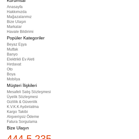
Kurumsal
Anasayfa
Hakkımızda
Mağazalarımız
Bize Ulaşın
Markalar
Havale Bildirimi
Popüler Kategoriler
Beyaz Eşya
Mutfak
Banyo
Elektrikli Ev Aleti
Hırdavat
Oto
Boya
Mobilya
Müşteri İlişkileri
Mesafeli Satış Sözleşmesi
Üyelik Sözleşmesi
Gizlilik & Güvenlik
K.V.K.K Aydınlatma
Kargo Takibi
Alışverişsiz Ödeme
Fatura Sorgulama
Bize Ulaşın
444 5 235