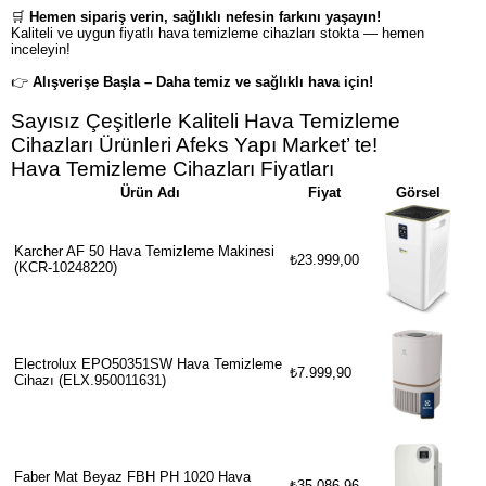
🛒
Hemen sipariş verin, sağlıklı nefesin farkını yaşayın!
Kaliteli ve uygun fiyatlı hava temizleme cihazları stokta — hemen
inceleyin!
👉
Alışverişe Başla – Daha temiz ve sağlıklı hava için!
Sayısız Çeşitlerle Kaliteli Hava Temizleme
Cihazları Ürünleri Afeks Yapı Market’ te!
Hava Temizleme Cihazları Fiyatları
Ürün Adı
Fiyat
Görsel
Karcher AF 50 Hava Temizleme Makinesi
₺23.999,00
(KCR-10248220)
Electrolux EPO50351SW Hava Temizleme
₺7.999,90
Cihazı (ELX.950011631)
Faber Mat Beyaz FBH PH 1020 Hava
₺35.086,96