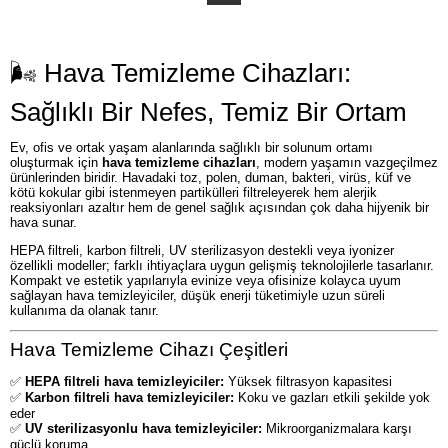
🌬️ Hava Temizleme Cihazları:
Sağlıklı Bir Nefes, Temiz Bir Ortam
Ev, ofis ve ortak yaşam alanlarında sağlıklı bir solunum ortamı
oluşturmak için
hava temizleme cihazları
, modern yaşamın vazgeçilmez
ürünlerinden biridir. Havadaki toz, polen, duman, bakteri, virüs, küf ve
kötü kokular gibi istenmeyen partikülleri filtreleyerek hem alerjik
reaksiyonları azaltır hem de genel sağlık açısından çok daha hijyenik bir
hava sunar.
HEPA filtreli, karbon filtreli, UV sterilizasyon destekli veya iyonizer
özellikli modeller; farklı ihtiyaçlara uygun gelişmiş teknolojilerle tasarlanır.
Kompakt ve estetik yapılarıyla evinize veya ofisinize kolayca uyum
sağlayan hava temizleyiciler, düşük enerji tüketimiyle uzun süreli
kullanıma da olanak tanır.
Hava Temizleme Cihazı Çeşitleri
✅
HEPA filtreli hava temizleyiciler:
Yüksek filtrasyon kapasitesi
✅
Karbon filtreli hava temizleyiciler:
Koku ve gazları etkili şekilde yok
eder
✅
UV sterilizasyonlu hava temizleyiciler:
Mikroorganizmalara karşı
güçlü koruma