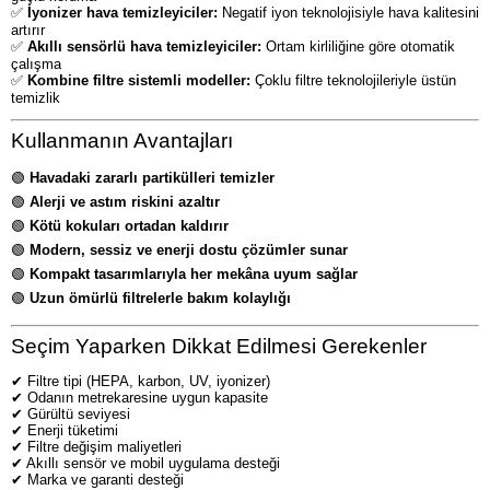
✅
İyonizer hava temizleyiciler:
Negatif iyon teknolojisiyle hava kalitesini
artırır
✅
Akıllı sensörlü hava temizleyiciler:
Ortam kirliliğine göre otomatik
çalışma
✅
Kombine filtre sistemli modeller:
Çoklu filtre teknolojileriyle üstün
temizlik
Kullanmanın Avantajları
🟢
Havadaki zararlı partikülleri temizler
🟢
Alerji ve astım riskini azaltır
🟢
Kötü kokuları ortadan kaldırır
🟢
Modern, sessiz ve enerji dostu çözümler sunar
🟢
Kompakt tasarımlarıyla her mekâna uyum sağlar
🟢
Uzun ömürlü filtrelerle bakım kolaylığı
Seçim Yaparken Dikkat Edilmesi Gerekenler
✔ Filtre tipi (HEPA, karbon, UV, iyonizer)
✔ Odanın metrekaresine uygun kapasite
✔ Gürültü seviyesi
✔ Enerji tüketimi
✔ Filtre değişim maliyetleri
✔ Akıllı sensör ve mobil uygulama desteği
✔ Marka ve garanti desteği