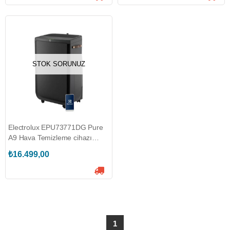
STOK SORUNUZ
Electrolux EPU73771DG Pure
A9 Hava Temizleme cihazı
(ELX.950011643)
₺16.499,00
1