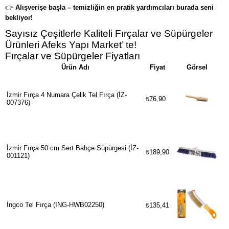
👉
Alışverişe başla – temizliğin en pratik yardımcıları burada seni
bekliyor!
Sayısız Çeşitlerle Kaliteli Fırçalar ve Süpürgeler
Ürünleri Afeks Yapı Market’ te!
Fırçalar ve Süpürgeler Fiyatları
Ürün Adı
Fiyat
Görsel
İzmir Fırça 4 Numara Çelik Tel Fırça (İZ-
₺76,90
007376)
İzmir Fırça 50 cm Sert Bahçe Süpürgesi (İZ-
₺189,90
001121)
İngco Tel Fırça (ING-HWB02250)
₺135,41