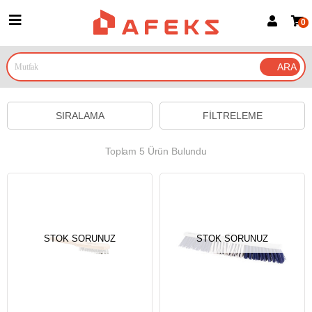
0
Üye Girişi
Üye Ol
Google İle Bağlan
SIRALAMA
FILTRELEME
Toplam 5 Ürün Bulundu
STOK SORUNUZ
STOK SORUNUZ