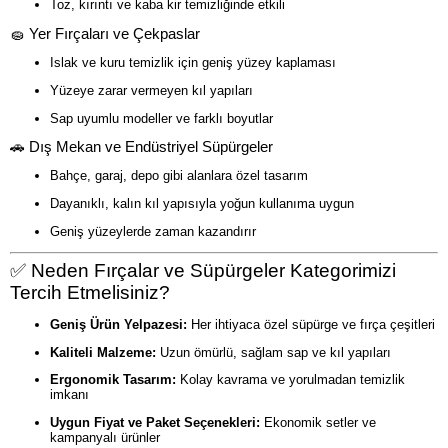
Toz, kırıntı ve kaba kir temizliğinde etkili
🧽 Yer Fırçaları ve Çekpaslar
Islak ve kuru temizlik için geniş yüzey kaplaması
Yüzeye zarar vermeyen kıl yapıları
Sap uyumlu modeller ve farklı boyutlar
🚗 Dış Mekan ve Endüstriyel Süpürgeler
Bahçe, garaj, depo gibi alanlara özel tasarım
Dayanıklı, kalın kıl yapısıyla yoğun kullanıma uygun
Geniş yüzeylerde zaman kazandırır
✅ Neden Fırçalar ve Süpürgeler Kategorimizi
Tercih Etmelisiniz?
Geniş Ürün Yelpazesi:
Her ihtiyaca özel süpürge ve fırça çeşitleri
Kaliteli Malzeme:
Uzun ömürlü, sağlam sap ve kıl yapıları
Ergonomik Tasarım:
Kolay kavrama ve yorulmadan temizlik
imkanı
Uygun Fiyat ve Paket Seçenekleri:
Ekonomik setler ve
kampanyalı ürünler