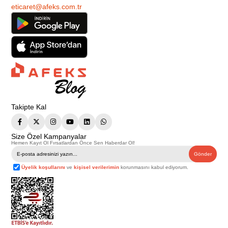
eticaret@afeks.com.tr
Takipte Kal
Size Özel Kampanyalar
Hemen Kayıt Ol Fırsatlardan Önce Sen Haberdar Ol!
Gönder
Üyelik koşullarını
ve
kişisel verilerimin
korunmasını kabul ediyorum.