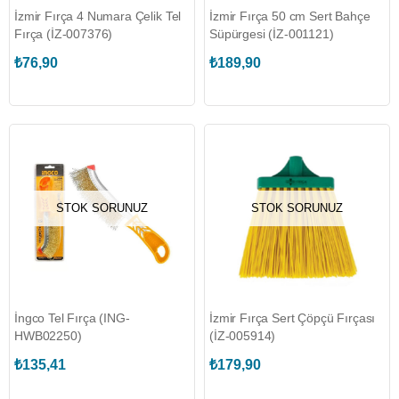
İzmir Fırça 4 Numara Çelik Tel
İzmir Fırça 50 cm Sert Bahçe
Fırça (İZ-007376)
Süpürgesi (İZ-001121)
₺76,90
₺189,90
STOK SORUNUZ
STOK SORUNUZ
İngco Tel Fırça (ING-
İzmir Fırça Sert Çöpçü Fırçası
HWB02250)
(İZ-005914)
₺135,41
₺179,90