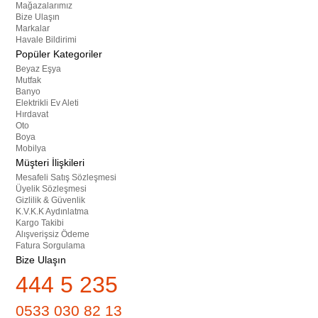
Mağazalarımız
Bize Ulaşın
Markalar
Havale Bildirimi
Popüler Kategoriler
Beyaz Eşya
Mutfak
Banyo
Elektrikli Ev Aleti
Hırdavat
Oto
Boya
Mobilya
Müşteri İlişkileri
Mesafeli Satış Sözleşmesi
Üyelik Sözleşmesi
Gizlilik & Güvenlik
K.V.K.K Aydınlatma
Kargo Takibi
Alışverişsiz Ödeme
Fatura Sorgulama
Bize Ulaşın
444 5 235
0533 030 82 13