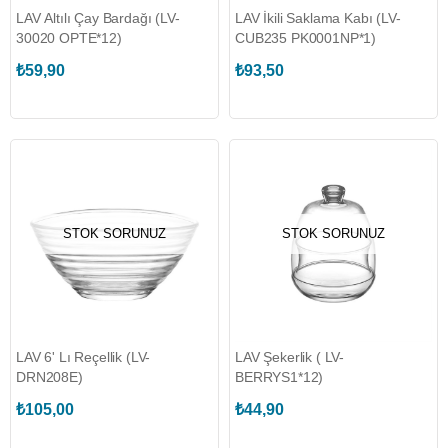
LAV Altılı Çay Bardağı (LV-
LAV İkili Saklama Kabı (LV-
30020 OPTE*12)
CUB235 PK0001NP*1)
₺59,90
₺93,50
STOK SORUNUZ
STOK SORUNUZ
LAV 6' Lı Reçellik (LV-
LAV Şekerlik ( LV-
DRN208E)
BERRYS1*12)
₺105,00
₺44,90