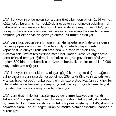
LAV, Türkiye'nin önde gelen sofra camı üreticilerinden biridir. 1994 yılında
Kütahya'da kurulan şirket, sektörde inovasyon ve teknoloji odaklı bir rol
üstlenerek ilham veren anları unutulmaz anılara dönüştürüyor. LAV, geri
dönüşüm konusuna önem verirken en az su ve enerji tüketen firmaların
başında yer almasıyla da çevreye duyarlı bir tutum sergiliyor.
LAV, yenilikçi, özgün ve şık tasarımlarıyla hayata renk katıyor ve geniş
bir ürün yelpazesi sunuyor. Günde 2 milyon adede ulaşan üretim
kapasitesi ile dünya üreticileri arasında 5. sırada yer alan LAV,
Kütahya'daki üretim tesislerinde meşrubat, kadeh, kase ve diğer sofra
camı ürünleri üretiyor. Şirket, İstanbul'da satış ve pazarlama ofisi ve
toplam 300 bin metrekarelik alan üzerine kurulu iki üretim tesisi ile 2.000
kişiye istihdam sağlıyor.
LAV, Türkiye'nin her noktasına ulaşan güçlü bir satış ve dağıtım ağına
sahip olmanın yanı sıra dünya genelinde 135 farklı ülkeye ihraç ediliyor.
Fransa, İspanya ve Amerika başta olmak üzere Brezilya, Çin ve Filipinler
gibi ülkelerde de faaliyet gösteriyor. Şirket, hem yurt içinde hem de yurt
dışında lokal üretici pozisyonunda bulunuyor.
LAV, cam üretimi ile ilgili araştırma ve geliştirme faaliyetlerini kendi
Teknopark'ında gerçekleştiriyor. İnovasyon odaklı Teknopark, dünyadaki
üç firmadan biri olarak kendi üretim teknolojisini oluşturuyor. LAV, ilhamını
hayattan alarak, an'ları değerli kılan bir marka olarak sektördeki başarısını
sürdürüyor.