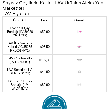
Sayısız Çeşitlerle Kaliteli LAV Ürünleri Afeks Yapı
Market’ te!
LAV Fiyatları
Ürün Adı
Fiyat
Görsel
LAV Altılı Çay
Bardağı (LV-30020
₺59,90
OPTE*12)
LAV İkili Saklama
Kabı (LV-CUB235
₺93,50
PK0001NP*1)
LAV 6' Lı Reçellik
₺105,00
(LV-DRN208E)
LAV Şekerlik ( LV-
₺44,90
BERRYS1*12)
LAV Lal 6' Lı Çay
Bardağı ( LV-
₺89,90
LAL344E*8)