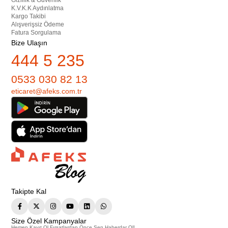
Gizlilik & Güvenlik
K.V.K.K Aydınlatma
Kargo Takibi
Alışverişsiz Ödeme
Fatura Sorgulama
Bize Ulaşın
444 5 235
0533 030 82 13
eticaret@afeks.com.tr
Takipte Kal
Size Özel Kampanyalar
Hemen Kayıt Ol Fırsatlardan Önce Sen Haberdar Ol!