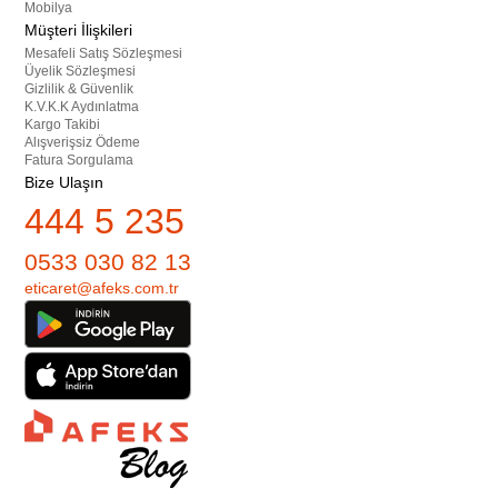
Mobilya
Müşteri İlişkileri
Mesafeli Satış Sözleşmesi
Üyelik Sözleşmesi
Gizlilik & Güvenlik
K.V.K.K Aydınlatma
Kargo Takibi
Alışverişsiz Ödeme
Fatura Sorgulama
Bize Ulaşın
444 5 235
0533 030 82 13
eticaret@afeks.com.tr