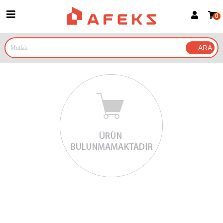
0
Üye Girişi
Üye Ol
Google İle Bağlan