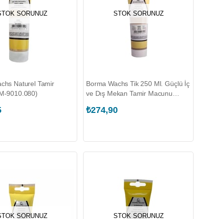
STOK SORUNUZ
STOK SORUNUZ
chs Naturel Tamir
Borma Wachs Tik 250 Ml. Güçlü İç
M-9010.080)
ve Dış Mekan Tamir Macunu
(BRM-1800-17)
5
₺274,90
STOK SORUNUZ
STOK SORUNUZ