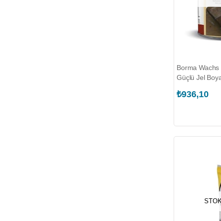
Borma Wachs 7
Güçlü Jel Boy
0031-ES)
₺936,10
STOK