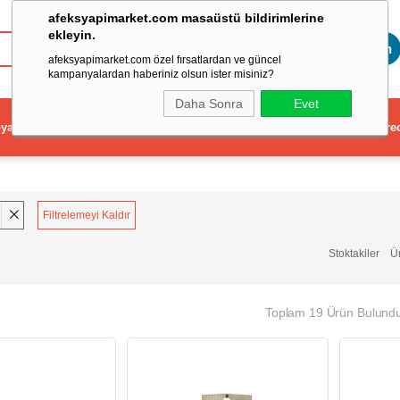
afeksyapimarket.com masaüstü bildirimlerine
ekleyin.
Toptan
afeksyapimarket.com özel fırsatlardan ve güncel
kampanyalardan haberiniz olsun ister misiniz?
Daha Sonra
Evet
ya
Elektrikli El Aleti
Aydınlatma ve Elektrik
Dekorasyon ve Ev Gere
Filtrelemeyi Kaldır
Stoktakiler
Ü
Toplam 19 Ürün Bulund