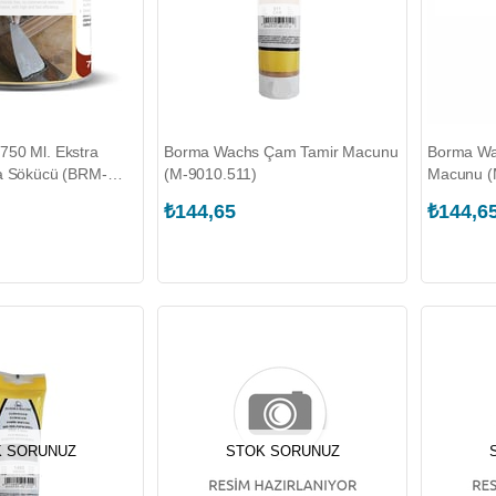
50 Ml. Ekstra
Borma Wachs Çam Tamir Macunu
Borma Wa
a Sökücü (BRM-
(M-9010.511)
Macunu (
₺144,65
₺144,6
 SORUNUZ
STOK SORUNUZ