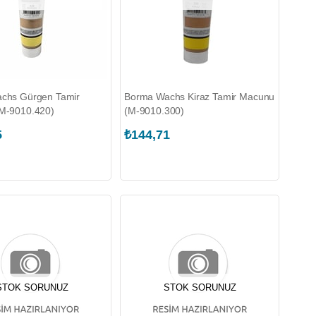
chs Gürgen Tamir
Borma Wachs Kiraz Tamir Macunu
M-9010.420)
(M-9010.300)
5
₺144,71
STOK SORUNUZ
STOK SORUNUZ