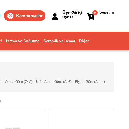
Üye Girişi
Sepetim
0
Kampanyalar
Üye Ol
ci
Isıtma ve Soğutma
Seramik ve İnşaat
Diğer
rün Adına Göre (Z<A)
Ürün Adına Göre (A>Z)
Fiyata Göre (Artan)
u