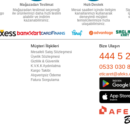
Mağazadan Teslimat
Hızlı Destek
Mağazadan teslimat seçeneği
Mesai saatleri içinde iletişim
Si
rgo
ile ürünlerinizi daha hızlı teslim
kanallarımızı kullanarak
i
alabilir ve indirim
deneyimli müşteri
v
kazanabilirsiniz.
temsilcilerimize hızla
ulaşabilirisiniz.
Müşteri İlişkileri
Bize Ulaşın
Mesafeli Satış Sözleşmesi
444 5 
Üyelik Sözleşmesi
Gizlilik & Güvenlik
0533 030 
K.V.K.K Aydınlatma
Kargo Takibi
eticaret@afeks.
Alışverişsiz Ödeme
Fatura Sorgulama