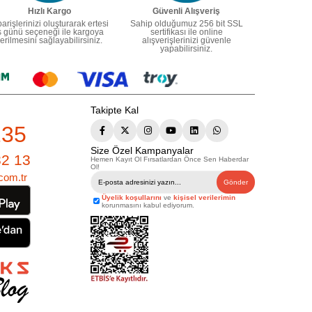
Hızlı Kargo
Güvenli Alışveriş
parişlerinizi oluşturarak ertesi
Sahip olduğumuz 256 bit SSL
ş günü seçeneği ile kargoya
sertifikası ile online
erilmesini sağlayabilirsiniz.
alışverişlerinizi güvenle
yapabilirsiniz.
Takipte Kal
235
Size Özel Kampanyalar
82 13
Hemen Kayıt Ol Fırsatlardan Önce Sen Haberdar
Ol!
com.tr
Gönder
Üyelik koşullarını
ve
kişisel verilerimin
korunmasını kabul ediyorum.