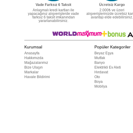
Vade Farksız 6 Taksit
Ücretsiz Kargo
Anlaşmalı kredi kartları ile
2.000₺ ve üzeri
yapacağınız alışverişlerde vade
alışverişlerinizde ücretsiz ka
farksız 6 taksit imkanından
avantajı elde edebilirsiniz.
yararlanabilirsiniz.
Kurumsal
Popüler Kategoriler
Anasayfa
Beyaz Eşya
Hakkımızda
Mutfak
Mağazalarımız
Banyo
Bize Ulaşın
Elektrikli Ev Aleti
Markalar
Hırdavat
Havale Bildirimi
Oto
Boya
Mobilya