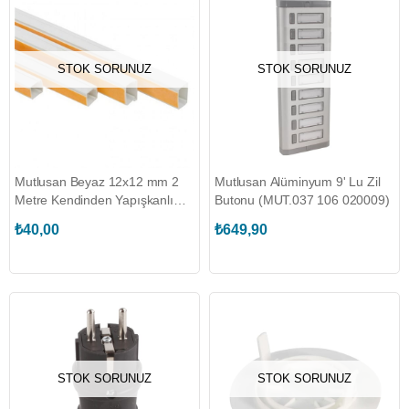
STOK SORUNUZ
STOK SORUNUZ
Mutlusan Beyaz 12x12 mm 2
Mutlusan Alüminyum 9' Lu Zil
Metre Kendinden Yapışkanlı
Butonu (MUT.037 106 020009)
Kablo Kanalı (MUT.001 157
₺40,00
₺649,90
012012 20 00)
STOK SORUNUZ
STOK SORUNUZ