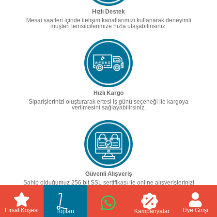
Hızlı Destek
Mesai saatleri içinde iletişim kanallarımızı kullanarak deneyimli
müşteri temsilcilerimize hızla ulaşabilirisiniz.
Hızlı Kargo
Siparişlerinizi oluşturarak ertesi iş günü seçeneği ile kargoya
verilmesini sağlayabilirsiniz.
Güvenli Alışveriş
Sahip olduğumuz 256 bit SSL sertifikası ile online alışverişlerinizi
güvenle yapabilirsiniz.
Fırsat Köşesi
Üye Girişi
Toptan
Kampanyalar