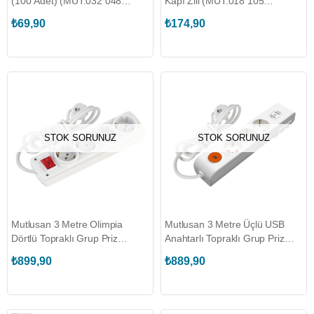
(100 Adet) (MUT.032 048
Kapı Zili (MUT.018 105
070000)
000006)
₺69,90
₺174,90
STOK SORUNUZ
STOK SORUNUZ
Mutlusan 3 Metre Olimpia
Mutlusan 3 Metre Üçlü USB
Dörtlü Topraklı Grup Priz
Anahtarlı Topraklı Grup Priz
(MUT.001 171 410001 03 00)
(MUT.001 175 350002 03 00)
₺899,90
₺889,90