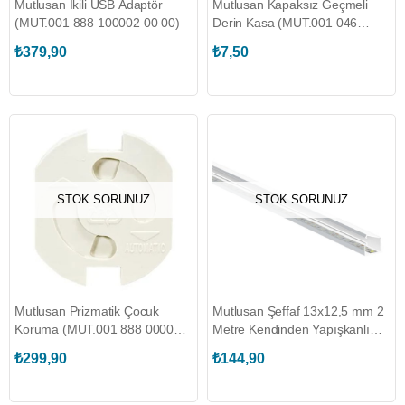
Mutlusan İkili USB Adaptör
Mutlusan Kapaksız Geçmeli
(MUT.001 888 100002 00 00)
Derin Kasa (MUT.001 046
130107 00 11)
₺379,90
₺7,50
STOK SORUNUZ
STOK SORUNUZ
Mutlusan Prizmatik Çocuk
Mutlusan Şeffaf 13x12,5 mm 2
Koruma (MUT.001 888 000001
Metre Kendinden Yapışkanlı
00 00)
Kablo Kanalı (MUT.001 004
₺299,90
₺144,90
013012 20 44)