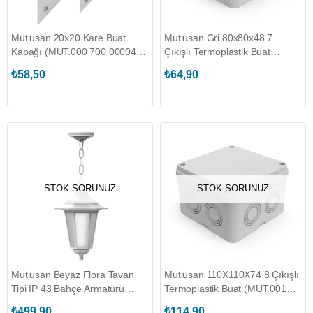
Mutlusan 20x20 Kare Buat
Mutlusan Gri 80x80x48 7
Kapağı (MUT.000 700 000049
Çıkışlı Termoplastik Buat
00 00)
(MUT.001 046 078080 00 17)
₺58,50
₺64,90
STOK SORUNUZ
STOK SORUNUZ
Mutlusan Beyaz Flora Tavan
Mutlusan 110X110X74 8 Çıkışlı
Tipi IP 43 Bahçe Armatürü
Termoplastik Buat (MUT.001
(MUT.016 038 412000)
046 071010 00 17)
₺499,90
₺114,90