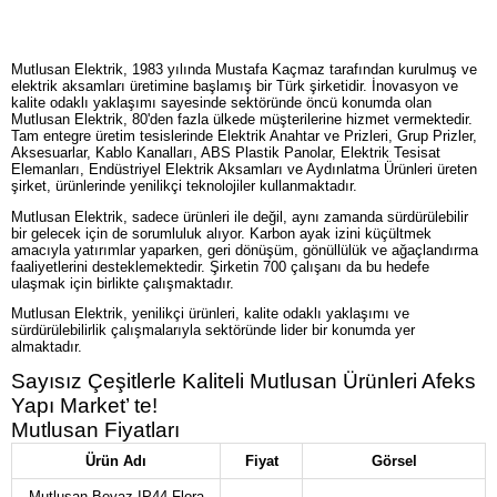
Mutlusan Elektrik, 1983 yılında Mustafa Kaçmaz tarafından kurulmuş ve
elektrik aksamları üretimine başlamış bir Türk şirketidir. İnovasyon ve
kalite odaklı yaklaşımı sayesinde sektöründe öncü konumda olan
Mutlusan Elektrik, 80'den fazla ülkede müşterilerine hizmet vermektedir.
Tam entegre üretim tesislerinde Elektrik Anahtar ve Prizleri, Grup Prizler,
Aksesuarlar, Kablo Kanalları, ABS Plastik Panolar, Elektrik Tesisat
Elemanları, Endüstriyel Elektrik Aksamları ve Aydınlatma Ürünleri üreten
şirket, ürünlerinde yenilikçi teknolojiler kullanmaktadır.
Mutlusan Elektrik, sadece ürünleri ile değil, aynı zamanda sürdürülebilir
bir gelecek için de sorumluluk alıyor. Karbon ayak izini küçültmek
amacıyla yatırımlar yaparken, geri dönüşüm, gönüllülük ve ağaçlandırma
faaliyetlerini desteklemektedir. Şirketin 700 çalışanı da bu hedefe
ulaşmak için birlikte çalışmaktadır.
Mutlusan Elektrik, yenilikçi ürünleri, kalite odaklı yaklaşımı ve
sürdürülebilirlik çalışmalarıyla sektöründe lider bir konumda yer
almaktadır.
Sayısız Çeşitlerle Kaliteli Mutlusan Ürünleri Afeks
Yapı Market’ te!
Mutlusan Fiyatları
Ürün Adı
Fiyat
Görsel
Mutlusan Beyaz IP44 Flora