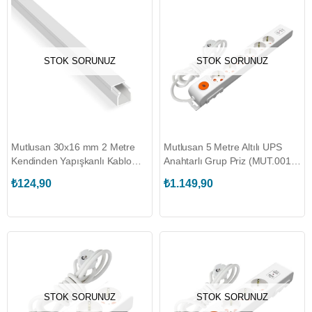
STOK SORUNUZ
STOK SORUNUZ
Mutlusan 30x16 mm 2 Metre
Mutlusan 5 Metre Altılı UPS
Kendinden Yapışkanlı Kablo
Anahtarlı Grup Priz (MUT.001
Kanalı (MUT.001 014 930016
175 650002 05 00)
₺124,90
₺1.149,90
20 00)
STOK SORUNUZ
STOK SORUNUZ