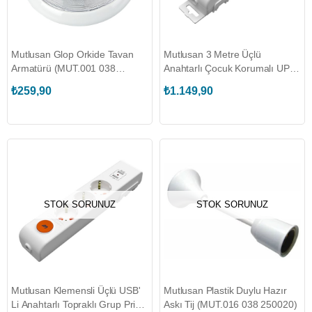
Mutlusan Glop Orkide Tavan
Mutlusan 3 Metre Üçlü
Armatürü (MUT.001 038
Anahtarlı Çocuk Korumalı UPS
120101 00 00)
Grup Priz (MUT.001 175
₺259,90
₺1.149,90
340002 03 00)
STOK SORUNUZ
STOK SORUNUZ
Mutlusan Klemensli Üçlü USB'
Mutlusan Plastik Duylu Hazır
Li Anahtarlı Topraklı Grup Priz
Askı Tij (MUT.016 038 250020)