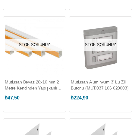
STOK SORUNUZ
STOK SORUNUZ
Mutlusan Beyaz 20x10 mm 2
Mutlusan Alüminyum 3' Lu Zil
Metre Kendinden Yapışkanlı
Butonu (MUT.037 106 020003)
Kablo Kanalı (MUT.001 157
₺47,50
₺224,90
020010 20 00)