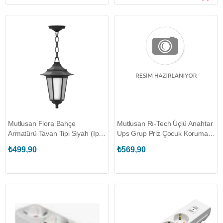
Mutlusan Flora Bahçe
Mutlusan Rı-Tech Üçlü Anahtar
Armatürü Tavan Tipi Siyah (Ip
Ups Grup Priz Çocuk Korumalı
43) (MUT.016 038 412011)
(Klemensli) (MUT.001 175
₺499,90
₺569,90
340001 00 00)