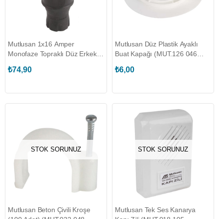
Mutlusan 1x16 Amper
Mutlusan Düz Plastik Ayaklı
Monofaze Topraklı Düz Erkek
Buat Kapağı (MUT.126 046
Fiş (MUT.010 083 300028)
180003)
₺74,90
₺6,00
STOK SORUNUZ
STOK SORUNUZ
Mutlusan Beton Çivili Kroşe
Mutlusan Tek Ses Kanarya