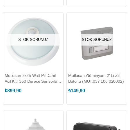
STOK SORUNUZ
STOK SORUNUZ
Mutlusan 2x25 Watt Pil Dahil
Mutlusan Alüminyum 2' Li Zil
Acil Kitli 360 Derece Sensörlü
Butonu (MUT.037 106 020002)
Tavan Armatür (MUT.001 038
₺899,90
₺149,90
250021 00 00)