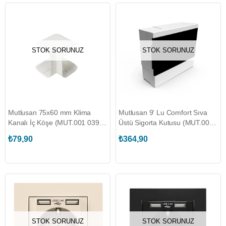
STOK SORUNUZ
STOK SORUNUZ
Mutlusan 75x60 mm Klima
Mutlusan 9' Lu Comfort Sıva
Kanalı İç Köşe (MUT.001 039
Üstü Sigorta Kutusu (MUT.001
075060 00 00)
057 100009 00 00)
₺79,90
₺364,90
STOK SORUNUZ
STOK SORUNUZ