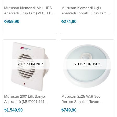
Mutlusan Klemensli Altılı UPS
Mutlusan Klemensli Üçlü
Anahtarlı Grup Priz (MUT.001
Anahtarlı Topraklı Grup Priz
175 640001 00 00)
(MUT.001 175 310001 00 00)
₺959,90
₺274,90
STOK SORUNUZ
STOK SORUNUZ
Mutlusan 200' Lük Banyo
Mutlusan 2x25 Watt 360
Aspiratörü (MUT.001 111
Derece Sensörlü Tavan
000200 00 00)
Armatür (MUT.001 038 250022
₺1.549,90
₺749,90
00 00)