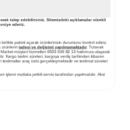
ak talep edebilirsiniz. Sitemizdeki açıklamalar sürekli
avsiye ederiz.
irlikte paketi açarak ürünlerinizin durumunu kontrol ediniz.
a ürünlerin
iadesi ve değişimi yapılmamaktadır
. Tutanak
pı Market müşteri hizmetleri
0533 030 82 13
hattımıza ulaşarak
ir. Kargo teslim süreleri, kargoya veriliş tarihinden itibaren
i teslimatlar araç üstü gerçekleşmektedir ve teslimat süreleri
m işlemi mutlaka yetkili servis tarafından yapılmalıdır. Aksi