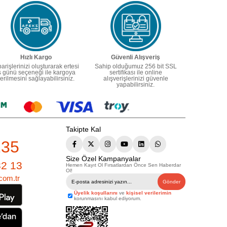
Hızlı Kargo
Güvenli Alışveriş
parişlerinizi oluşturarak ertesi
Sahip olduğumuz 256 bit SSL
ş günü seçeneği ile kargoya
sertifikası ile online
erilmesini sağlayabilirsiniz.
alışverişlerinizi güvenle
yapabilirsiniz.
Takipte Kal
235
Size Özel Kampanyalar
82 13
Hemen Kayıt Ol Fırsatlardan Önce Sen Haberdar
Ol!
com.tr
Gönder
Üyelik koşullarını
ve
kişisel verilerimin
korunmasını kabul ediyorum.