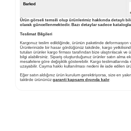
Barkod
Ürün görseli temsili olup ürünlerimiz hakkında detaylı bil
olarak güncellenmektedir. Bazı detaylar sadece kataloglar
Teslimat Bilgileri
Kargonuz teslim edildiğinde, ürünün paketinde deformasyon vey
Ürünlerinizde bir hasar gördüğünüz takdirde, kargo yetkilisind
tutulan ürünler kargo firması tarafından bize ulaştırılacak ve 
bilgi alabilirsiniz. Sipariş oluşturduğunuz ürünler satın alma ek
mesafelere göre değişiklik gösterebilir. Kargo teslimatlarınd
uzayabilir. Cayma hakkı kullanılması nedeni ile iade edilen ürü
Eğer satın aldığınız ürün kurulum gerektiriyorsa, size en yakın
taktirde ürününüz
garanti kapsamı dışında kalır
.