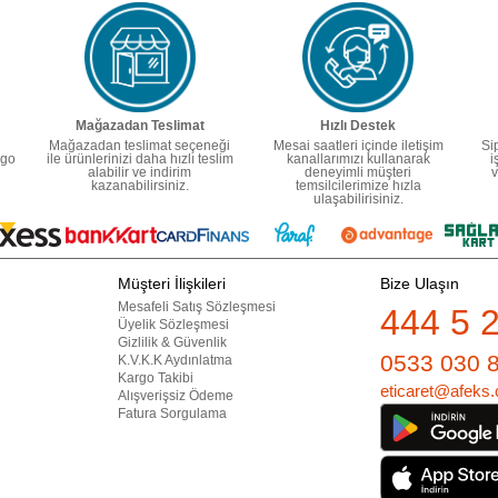
Mağazadan Teslimat
Hızlı Destek
Mağazadan teslimat seçeneği
Mesai saatleri içinde iletişim
Si
rgo
ile ürünlerinizi daha hızlı teslim
kanallarımızı kullanarak
i
alabilir ve indirim
deneyimli müşteri
v
kazanabilirsiniz.
temsilcilerimize hızla
ulaşabilirisiniz.
Müşteri İlişkileri
Bize Ulaşın
Mesafeli Satış Sözleşmesi
444 5 
Üyelik Sözleşmesi
Gizlilik & Güvenlik
0533 030 
K.V.K.K Aydınlatma
Kargo Takibi
eticaret@afeks.
Alışverişsiz Ödeme
Fatura Sorgulama