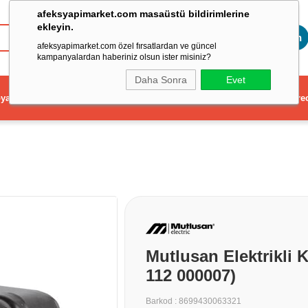
afeksyapimarket.com masaüstü bildirimlerine
ekleyin.
Toptan
afeksyapimarket.com özel fırsatlardan ve güncel
kampanyalardan haberiniz olsun ister misiniz?
Daha Sonra
Evet
ya
Elektrikli El Aleti
Aydınlatma ve Elektrik
Dekorasyon ve Ev Gere
Mutlusan Elektrikli K
112 000007)
Barkod
:
8699430063321