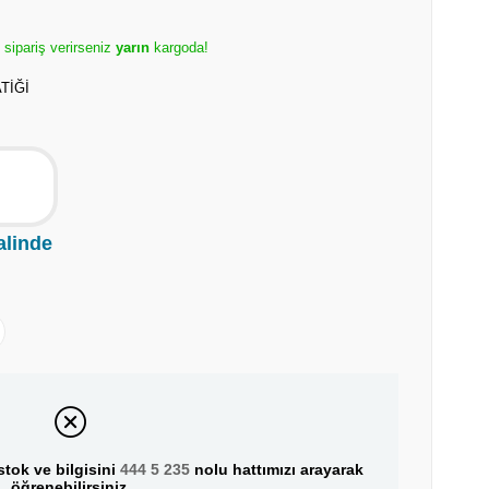
e sipariş verirseniz
yarın
kargoda!
TİĞİ
alinde
tok ve bilgisini
444 5 235
nolu hattımızı arayarak
öğrenebilirsiniz.