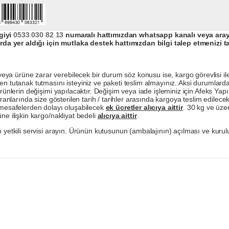
giyi
0533 030 82 13
numaralı hattımızdan whatsapp kanalı veya arayar
da yer aldığı için mutlaka destek hattımızdan bilgi talep etmenizi t
a ürüne zarar verebilecek bir durum söz konusu ise, kargo görevlisi ile b
en tutanak tutmasını isteyiniz ve paketi teslim almayınız. Aksi durumlard
ürünlerin değişimi yapılacaktır. Değişim veya iade işleminiz için Afeks Ya
ranlarında size gösterilen tarih / tarihler arasında kargoya teslim edilecekt
a mesafelerden dolayı oluşabilecek
ek ücretler alıcıya aittir
. 30 kg ve üzer
ne ilişkin kargo/nakliyat bedeli
alıcıya aittir
.
 yetkili servisi arayın. Ürünün kutusunun (ambalajının) açılması ve kurulu