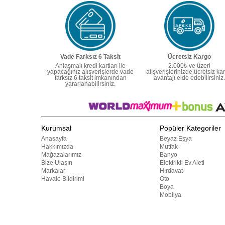
Vade Farksız 6 Taksit
Ücretsiz Kargo
Anlaşmalı kredi kartları ile
2.000₺ ve üzeri
yapacağınız alışverişlerde vade
alışverişlerinizde ücretsiz ka
farksız 6 taksit imkanından
avantajı elde edebilirsiniz.
yararlanabilirsiniz.
Kurumsal
Popüler Kategoriler
Anasayfa
Beyaz Eşya
Hakkımızda
Mutfak
Mağazalarımız
Banyo
Bize Ulaşın
Elektrikli Ev Aleti
Markalar
Hırdavat
Havale Bildirimi
Oto
Boya
Mobilya