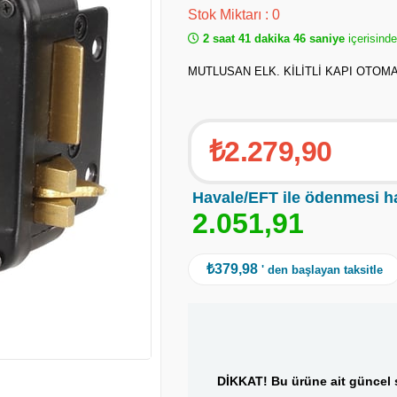
Stok Miktarı
:
0
2 saat 41 dakika 46 saniye
içerisind
MUTLUSAN ELK. KİLİTLİ KAPI OTOMA
₺2.279,90
Havale/EFT ile ödenmesi h
2
.
0
5
1
,
9
1
₺379,98
' den başlayan taksitle
DİKKAT! Bu ürüne ait güncel s