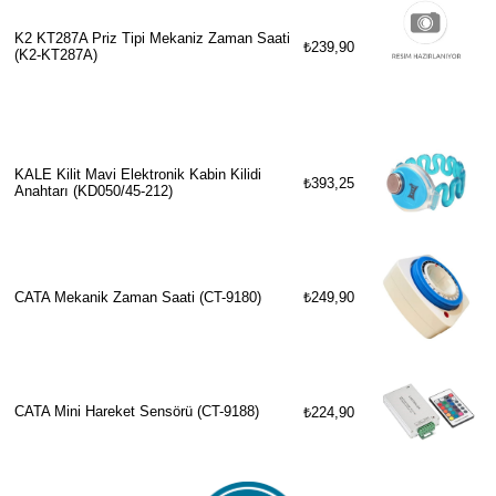
K2 KT287A Priz Tipi Mekaniz Zaman Saati
₺239,90
(K2-KT287A)
KALE Kilit Mavi Elektronik Kabin Kilidi
₺393,25
Anahtarı (KD050/45-212)
CATA Mekanik Zaman Saati (CT-9180)
₺249,90
CATA Mini Hareket Sensörü (CT-9188)
₺224,90