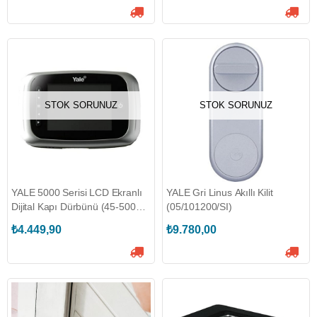
STOK SORUNUZ
STOK SORUNUZ
YALE 5000 Serisi LCD Ekranlı
YALE Gri Linus Akıllı Kilit
Dijital Kapı Dürbünü (45-5000-
(05/101200/SI)
1435)
₺4.449,90
₺9.780,00