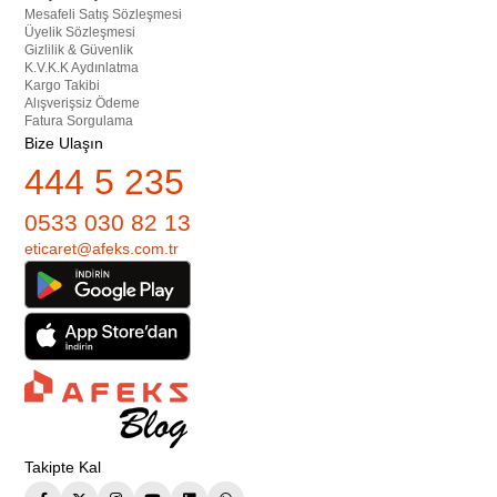
Mesafeli Satış Sözleşmesi
Üyelik Sözleşmesi
Gizlilik & Güvenlik
K.V.K.K Aydınlatma
Kargo Takibi
Alışverişsiz Ödeme
Fatura Sorgulama
Bize Ulaşın
444 5 235
0533 030 82 13
eticaret@afeks.com.tr
Takipte Kal