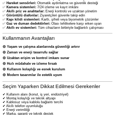
✅
Hareket sensörleri:
Otomatik aydınlatma ve güvenlik desteği
✅
Kamera sistemleri:
7/24 izleme ve kayıt imkânı
✅
Akıllı priz ve anahtarlar:
Enerji kontrolü ve uzaktan yönetim
✅
Görüntülü diafonlar:
Ziyaretçileri güvenle takip edin
✅
Kapı kilidi sistemleri:
Kartlı, şifreli veya biyometrik çözümler
✅
Gaz ve duman dedektörleri:
Olası tehlikelere karşı erken uyarı
✅
Akıllı ev sistemleri:
Tüm cihazların birbiriyle bağlantılı çalışması
Kullanmanın Avantajları
🟢
Yaşam ve çalışma alanlarında güvenliği artırır
🟢
Zaman ve enerji tasarrufu sağlar
🟢
Uzaktan erişim ve kontrol imkanı sunar
🟢
Hızlı müdahale ve izleme fırsatı
🟢
Kullanım kolaylığı ve esnek kurulum
🟢
Modern tasarımlar ile estetik uyum
Seçim Yaparken Dikkat Edilmesi Gerekenler
✔ Kullanım alanı (konut, iş yeri, endüstriyel)
✔ Montaj kolaylığı ve teknik altyapı
✔ Kablosuz veya kablolu bağlantı tercihi
✔ Akıllı telefon uyumluluğu
✔ Enerji verimliliği
✔ Marka, garanti ve teknik destek