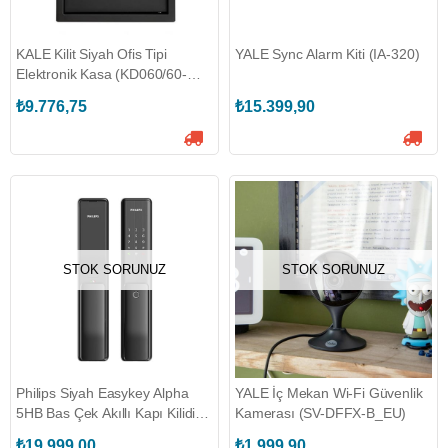
KALE Kilit Siyah Ofis Tipi
YALE Sync Alarm Kiti (IA-320)
Elektronik Kasa (KD060/60-
140)
₺9.776,75
₺15.399,90
STOK SORUNUZ
STOK SORUNUZ
Philips Siyah Easykey Alpha
YALE İç Mekan Wi-Fi Güvenlik
5HB Bas Çek Akıllı Kapı Kilidi
Kamerası (SV-DFFX-B_EU)
(EP.BCK.001.0003.R001)
₺19.999,00
₺1.999,90