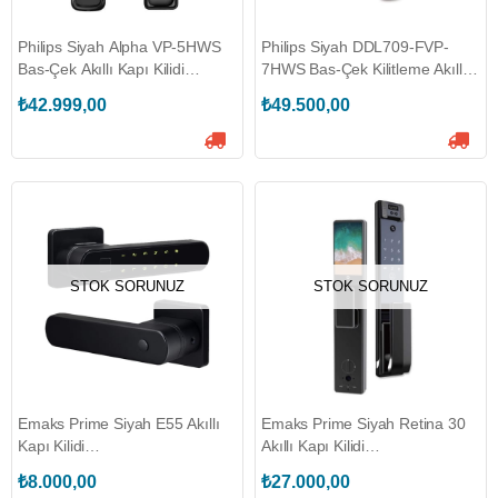
Philips Siyah Alpha VP-5HWS
Philips Siyah DDL709-FVP-
Bas-Çek Akıllı Kapı Kilidi
7HWS Bas-Çek Kilitleme Akıllı
(EP.BCK.001.0002.R001)
Kilit Sistemi
₺42.999,00
₺49.500,00
(EP.BCK.002.0005.R001)
STOK SORUNUZ
STOK SORUNUZ
Emaks Prime Siyah E55 Akıllı
Emaks Prime Siyah Retina 30
Kapı Kilidi
Akıllı Kapı Kilidi
(EE.EKK.004.0001.R001)
(EE.BCK.002.0002.R001)
₺8.000,00
₺27.000,00