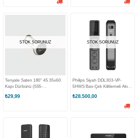
STOK SORUNUZ
STOK SORUNUZ
Tenyale Saten 180" 45 35x60
Philips Siyah DDL303-VP-
Kapı Dürbünü (555-
5HWS Bas-Çek Kilitlemeli Akıllı
201090130600)
Kapı Kilit
₺29,99
₺28.500,00
(EP.BCK.002.0001.R001)