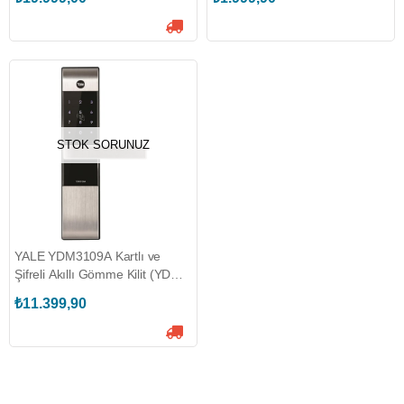
STOK SORUNUZ
YALE YDM3109A Kartlı ve
Şifreli Akıllı Gömme Kilit (YDM
3109A)
₺11.399,90