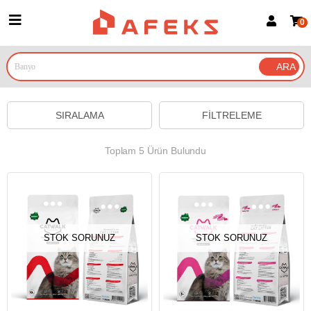
0
Üye Girişi
Üye Ol
Google İle Bağlan
SIRALAMA
FILTRELEME
Toplam 5 Ürün Bulundu
STOK SORUNUZ
STOK SORUNUZ