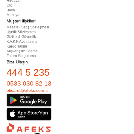
Hırdavat
Oto
Boya
Mobilya
Müşteri İlişkileri
Mesafeli Satış Sözleşmesi
Üyelik Sözleşmesi
Gizlilik & Güvenlik
K.V.K.K Aydınlatma
Kargo Takibi
Alışverişsiz Ödeme
Fatura Sorgulama
Bize Ulaşın
444 5 235
0533 030 82 13
eticaret@afeks.com.tr