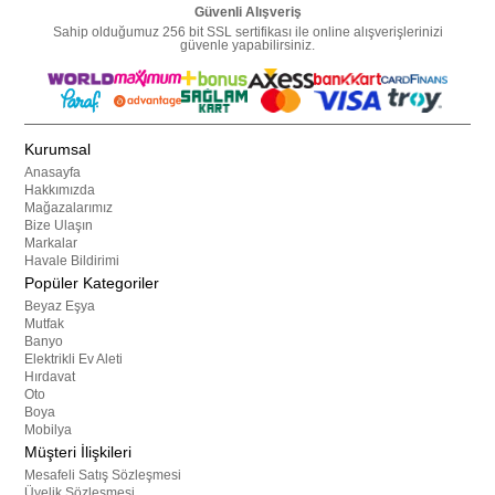
Güvenli Alışveriş
Sahip olduğumuz 256 bit SSL sertifikası ile online alışverişlerinizi
güvenle yapabilirsiniz.
Kurumsal
Anasayfa
Hakkımızda
Mağazalarımız
Bize Ulaşın
Markalar
Havale Bildirimi
Popüler Kategoriler
Beyaz Eşya
Mutfak
Banyo
Elektrikli Ev Aleti
Hırdavat
Oto
Boya
Mobilya
Müşteri İlişkileri
Mesafeli Satış Sözleşmesi
Üyelik Sözleşmesi