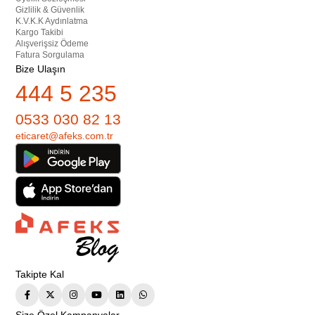
Gizlilik & Güvenlik
K.V.K.K Aydınlatma
Kargo Takibi
Alışverişsiz Ödeme
Fatura Sorgulama
Bize Ulaşın
444 5 235
0533 030 82 13
eticaret@afeks.com.tr
Takipte Kal