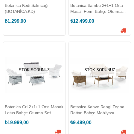
Botanica Kedi Salıncağı
Botanica Bambu 2+1+1 Orta
(BOTANİCA.KD)
Masalı Form Bahçe Oturma
Seti (BOTANİCA.FORM-B)
₺1.299,90
₺12.499,00
STOK SORUNUZ
STOK SORUNUZ
Botanica Gri 2+1+1 Orta Masalı
Botanica Kahve Rengi Zegna
Lotus Bahçe Oturma Seti
Rattan Bahçe Mobilyası
(BOTANİCA.LOTUS-G)
(BOTANİCA.ZEGNA-K)
₺19.999,00
₺9.499,00