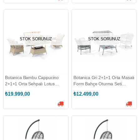
STOK SORUNUZ
STOK SORUNUZ
Botanica Bambu Cappucino
Botanica Gri 2+1+1 Orta Masalı
2+1+1 Orta Sehpalı Lotus
Form Bahçe Oturma Seti
Bahçe Oturma Seti
(BOTANİCA.FORM-G)
₺19.999,00
₺12.499,00
(BOTANİCA.LOTUS-B)