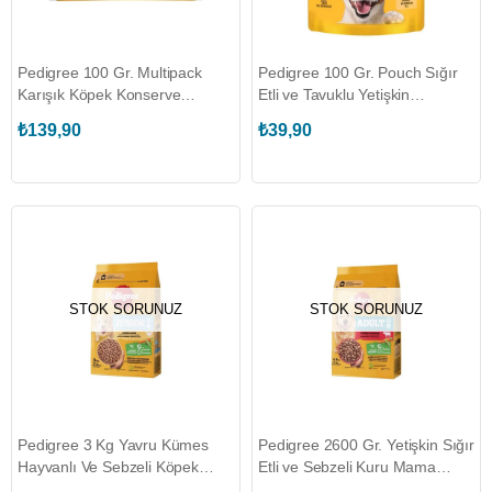
Pedigree 100 Gr. Multipack
Pedigree 100 Gr. Pouch Sığır
Karışık Köpek Konserve
Etli ve Tavuklu Yetişkin
Maması (4 Adet)
Konserve Köpek Maması
₺139,90
₺39,90
(PEDIGREE.437425)
(PEDIGREE.437444)
STOK SORUNUZ
STOK SORUNUZ
Pedigree 3 Kg Yavru Kümes
Pedigree 2600 Gr. Yetişkin Sığır
Hayvanlı Ve Sebzeli Köpek
Etli ve Sebzeli Kuru Mama
Maması (PEDIGREE.461578)
(PEDIGREE.461585)