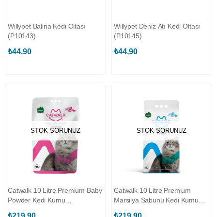
Willypet Balina Kedi Oltası
Willypet Deniz Atı Kedi Oltası
(P10143)
(P10145)
₺44,90
₺44,90
STOK SORUNUZ
STOK SORUNUZ
Catwalk 10 Litre Premium Baby
Catwalk 10 Litre Premium
Powder Kedi Kumu
Marsilya Sabunu Kedi Kumu
(CATWALK.191260)
(CATWALK.191277)
₺219,90
₺219,90