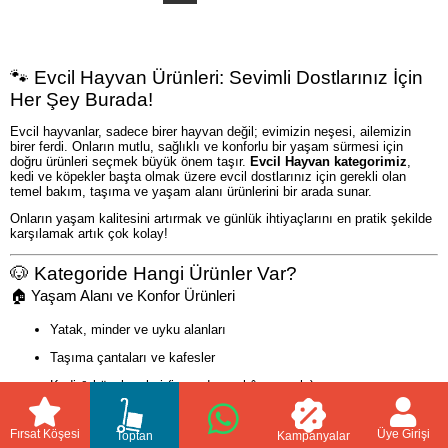
🐾 Evcil Hayvan Ürünleri: Sevimli Dostlarınız İçin
Her Şey Burada!
Evcil hayvanlar, sadece birer hayvan değil; evimizin neşesi, ailemizin
birer ferdi. Onların mutlu, sağlıklı ve konforlu bir yaşam sürmesi için
doğru ürünleri seçmek büyük önem taşır.
Evcil Hayvan kategorimiz
,
kedi ve köpekler başta olmak üzere evcil dostlarınız için gerekli olan
temel bakım, taşıma ve yaşam alanı ürünlerini bir arada sunar.
Onların yaşam kalitesini artırmak ve günlük ihtiyaçlarını en pratik şekilde
karşılamak artık çok kolay!
🐶 Kategoride Hangi Ürünler Var?
🏠 Yaşam Alanı ve Konfor Ürünleri
Yatak, minder ve uyku alanları
Taşıma çantaları ve kafesler
Kedi & köpek evleri (iç ve dış mekân uyumlu)
Tırmalama tahtaları ve oyun alanları
Fırsat Köşesi
Üye Girişi
Toptan
Kampanyalar
🧼 Temizlik ve Bakım Ürünleri