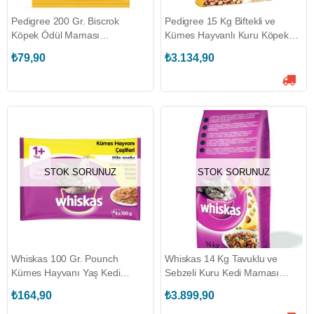
Pedigree 200 Gr. Biscrok
Pedigree 15 Kg Biftekli ve
Köpek Ödül Maması
Kümes Hayvanlı Kuru Köpek
(PEDIGREE.116047)
Maması (PEDIGREE.181137)
₺79,90
₺3.134,90
STOK SORUNUZ
STOK SORUNUZ
Whiskas 100 Gr. Pounch
Whiskas 14 Kg Tavuklu ve
Kümes Hayvanı Yaş Kedi
Sebzeli Kuru Kedi Maması
Maması (4 Adet)
(WHISKAS.149657)
₺164,90
₺3.899,90
(WHISKAS.140415)