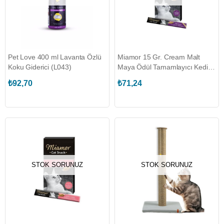
Pet Love 400 ml Lavanta Özlü
Miamor 15 Gr. Cream Malt
Koku Giderici (L043)
Maya Ödül Tamamlayıcı Kedi
Maması (6 Adet)
₺92,70
₺71,24
(PUGALO.43053)
STOK SORUNUZ
STOK SORUNUZ