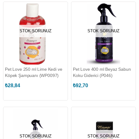
STOK SORUNUZ
STOK SORUNUZ
Pet Love 250 ml Lime Kedi ve
Pet Love 400 ml Beyaz Sabun
Köpek Şampuanı (WP0097)
Koku Giderici (P046)
₺28,84
₺92,70
STOK SORUNUZ
STOK SORUNUZ