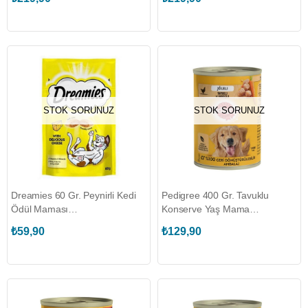
STOK SORUNUZ
STOK SORUNUZ
Dreamies 60 Gr. Peynirli Kedi
Pedigree 400 Gr. Tavuklu
Ödül Maması
Konserve Yaş Mama
(DREAMIES.329227)
(PEDIGREE.410658)
₺59,90
₺129,90