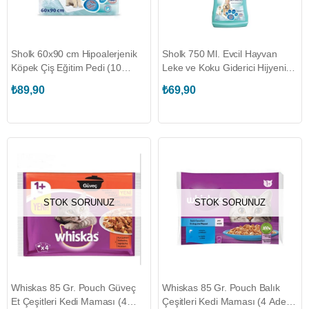
Sholk 60x90 cm Hipoalerjenik
Sholk 750 Ml. Evcil Hayvan
Köpek Çiş Eğitim Pedi (10
Leke ve Koku Giderici Hijyenik
Adet) (50004428)
Sprey (50004626)
₺89,90
₺69,90
STOK SORUNUZ
STOK SORUNUZ
Whiskas 85 Gr. Pouch Güveç
Whiskas 85 Gr. Pouch Balık
Et Çeşitleri Kedi Maması (4
Çeşitleri Kedi Maması (4 Adet)