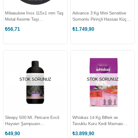
Milwaukee İnox 115x1 mm Taş
Advance 3 Kg Mini Sensitive
Metal Kesme Taşı
Somonlu Pirinçli Hassas Küçük
(T4932479577)
Irk Yetişkin Köpek Maması
₺56,71
₺1.749,90
(ADV.03)
STOK SORUNUZ
STOK SORUNUZ
Sleepy 500 Ml. Petcare Evcil
Whiskas 14 Kg Biftek ve
Hayvan Şampuanı
Tavuklu Kuru Kedi Maması
(SLEEPY.28004812)
(WHISKAS.149639)
₺49,90
₺3.899,90