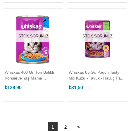
STOK SORUNUZ
STOK SORUNUZ
Whiskas 400 Gr. Ton Balıklı
Whiskas 85 Gr. Pouch Tasty
Konserve Yaş Mama
Mix Kuzu - Tavuk - Havuç Paket
(WHISKAS.450167)
Yaş Mama (WHISKAS.443028)
₺129,90
₺31,50
1
2
>