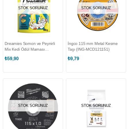
STOK SORUNUZ
STOK SORUNUZ
Dreamies Somon ve Peynirli
İngco 115 mm Metal Kesme
Mix Kedi Ödül Maması
Taşı (ING-MCD121151)
(DREAMIES.329216)
₺59,90
₺9,79
STOK SORUNUZ
STOK SORUNUZ