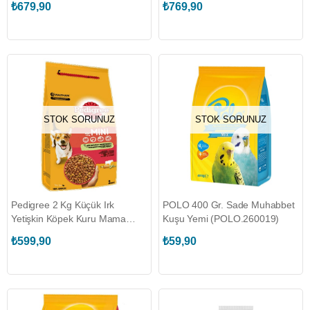
₺679,90
₺769,90
STOK SORUNUZ
STOK SORUNUZ
Pedigree 2 Kg Küçük Irk
POLO 400 Gr. Sade Muhabbet
Yetişkin Köpek Kuru Mama
Kuşu Yemi (POLO.260019)
(PEDIGREE.461613)
₺599,90
₺59,90