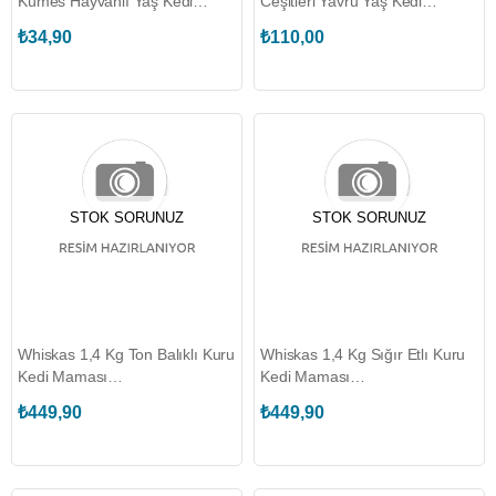
Kümes Hayvanlı Yaş Kedi
Ceşitleri Yavru Yaş Kedi
Maması (WHISKAS.443931)
Maması (4 Adet)
₺34,90
₺110,00
(WHISKAS.448662)
STOK SORUNUZ
STOK SORUNUZ
Whiskas 1,4 Kg Ton Balıklı Kuru
Whiskas 1,4 Kg Sığır Etlı Kuru
Kedi Maması
Kedi Maması
(WHISKAS.449364)
(WHISKAS.449860)
₺449,90
₺449,90