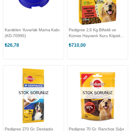
Kardelen Yuvarlak Mama Kabı
Pedigree 2,6 Kg Biftekli ve
(KD-70995)
Kümes Hayvanlı Kuru Köpek
Maması (PEDIGREE.351198)
₺26,78
₺710,00
STOK SORUNUZ
STOK SORUNUZ
Pedigree 270 Gr. Destastix
Pedigree 70 Gr. Ranchos Sığır