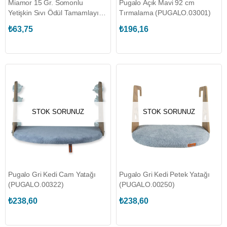
Miamor 15 Gr. Somonlu
Pugalo Açık Mavi 92 cm
Yetişkin Sıvı Ödül Tamamlayıcı
Tırmalama (PUGALO.03001)
Kedi Maması (6 Adet)
₺63,75
₺196,16
(PUGALO.43023)
STOK SORUNUZ
STOK SORUNUZ
Pugalo Gri Kedi Cam Yatağı
Pugalo Gri Kedi Petek Yatağı
(PUGALO.00322)
(PUGALO.00250)
₺238,60
₺238,60