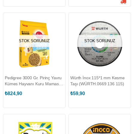
STOK SORUNUZ
STOK SORUNUZ
Pedigree 3000 Gr. Pirinç Yavru
Würth İnox 115*1 mm Kesme
Kümes Hayvanı Kuru Maması
Taşı (WÜRTH.0669 136 115)
(PEDIGREE.351211)
₺824,90
₺59,90