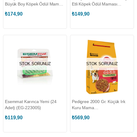
Büyük Boy Köpek Ödül Maması
Etli Köpek Ödül Maması
(7 Adet) (PEDIGREE.177200)
(PEDIGREE.393488)
₺174,90
₺149,90
STOK SORUNUZ
STOK SORUNUZ
Esemmat Karınca Yemi (24
Pedigree 2000 Gr. Küçük Irk
Adet) (EG-223005)
Kuru Mama
(PEDIGREE.376702)
₺119,90
₺569,90