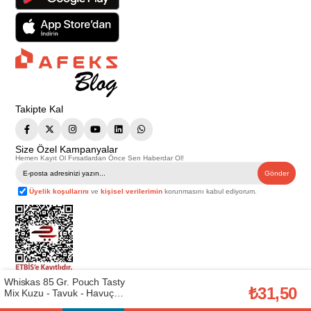
Takipte Kal
Size Özel Kampanyalar
Hemen Kayıt Ol Fırsatlardan Önce Sen Haberdar Ol!
Gönder
Üyelik koşullarını
ve
kişisel verilerimin
korunmasını kabul ediyorum.
Whiskas 85 Gr. Pouch Tasty
Telif Hakkı © 2026
Afeks Yapı Market
. Tüm hakları saklıdır.
₺31,50
Mix Kuzu - Tavuk - Havuç
Bu web sitesindeki tüm ürünler ticari amaçlıdır. Web sitemizde yer alan
Paket Yaş Mama
görsel ve yazılı içerikler firmamıza ait olup, firmamızın yazılı izni alınmadan