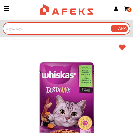
0
Üye Girişi
Üye Ol
Google İle Bağlan