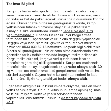
Teslimat Bilgileri
Kargonuz teslim edildiğinde, ürünün paketinde deformasyon
veya ürüne zarar verebilecek bir durum söz konusu ise, kargo
görevlisi ile birlikte paketi açarak ürünlerinizin durumunu kontrol
ediniz. Ürünlerinizde bir hasar gördüğünüz takdirde, kargo
yetkilisinden tutanak tutmasını isteyiniz ve paketi teslim
almayınız. Aksi durumlarda ürünlerin
iadesi ve değişimi
yapılmamaktadır
. Tutanak tutulan ürünler kargo firması
tarafından bize ulaştırılacak ve ürünlerin değişimi yapılacaktır.
Değişim veya iade işleminiz için Afeks Yapı Market müşteri
hizmetleri
0533 030 82 13
hattımıza ulaşarak bilgi alabilirsiniz.
Sipariş oluşturduğunuz ürünler satın alma ekranlarında size
gösterilen tarih / tarihler arasında kargoya teslim edilecektir.
Kargo teslim süreleri, kargoya veriliş tarihinden itibaren
mesafelere göre değişiklik gösterebilir. Kargo teslimatlarında
mesafelerden dolayı oluşabilecek
ek ücretler alıcıya aittir
. 30
kg ve üzeri teslimatlar araç üstü gerçekleşmektedir ve teslimat
süreleri uzayabilir. Cayma hakkı kullanılması nedeni ile iade
edilen ürüne ilişkin kargo/nakliyat bedeli
alıcıya aittir
.
Eğer satın aldığınız ürün kurulum gerektiriyorsa, size en yakın
yetkili servisi arayın. Ürünün kutusunun (ambalajının) açılması
ve kurulum işlemi mutlaka yetkili servis tarafından
yapılmalıdır. Aksi taktirde ürününüz
garanti kapsamı dışında
kalır
.