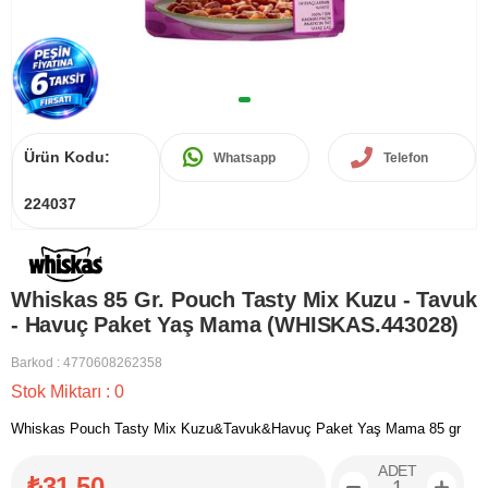
Ürün Kodu:
Whatsapp
Telefon
224037
Whiskas 85 Gr. Pouch Tasty Mix Kuzu - Tavuk
- Havuç Paket Yaş Mama (WHISKAS.443028)
Barkod
:
4770608262358
Stok Miktarı
:
0
Whiskas Pouch Tasty Mix Kuzu&Tavuk&Havuç Paket Yaş Mama 85 gr
ADET
₺31,50