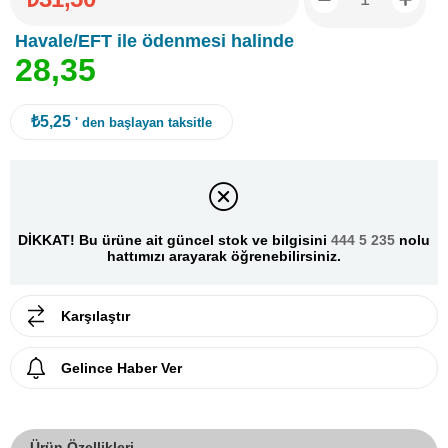
Havale/EFT ile ödenmesi halinde
2
8
,
3
5
₺5,25
' den başlayan taksitle
DİKKAT! Bu ürüne ait güncel stok ve bilgisini
444 5 235
nolu
hattımızı arayarak öğrenebilirsiniz.
Karşılaştır
Gelince Haber Ver
Ürün Özellikleri