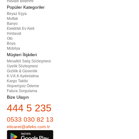
Havale Bildirimi
Popüler Kategoriler
Beyaz Eşya
Mutfak
Banyo
Elektrikli Ev Aleti
Hırdavat
Oto
Boya
Mobilya
Müşteri İlişkileri
Mesafeli Satış Sözleşmesi
Üyelik Sözleşmesi
Gizlilik & Güvenlik
K.V.K.K Aydınlatma
Kargo Takibi
Alışverişsiz Ödeme
Fatura Sorgulama
Bize Ulaşın
444 5 235
0533 030 82 13
eticaret@afeks.com.tr