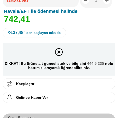
₺824,90
Havale/EFT ile ödenmesi halinde
7
4
2
,
4
1
₺137,48
' den başlayan taksitle
DİKKAT! Bu ürüne ait güncel stok ve bilgisini
444 5 235
nolu
hattımızı arayarak öğrenebilirsiniz.
Karşılaştır
Gelince Haber Ver