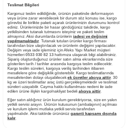
Teslimat Bilgileri
Kargonuz teslim edildiğinde, ürünün paketinde deformasyon
veya ürüne zarar verebilecek bir durum söz konusu ise, kargo
görevlisi ile birlikte paketi açarak ürünlerinizin durumunu kontrol
ediniz. Ürünlerinizde bir hasar gördüğünüz takdirde, kargo
yetkilisinden tutanak tutmasını isteyiniz ve paketi teslim
almayınız. Aksi durumlarda ürünlerin
iadesi ve değişimi
yapılmamaktadır
. Tutanak tutulan ürünler kargo firması
tarafından bize ulaştırılacak ve ürünlerin değişimi yapılacaktır.
Değişim veya iade işleminiz için Afeks Yapı Market müşteri
hizmetleri
0533 030 82 13
hattımıza ulaşarak bilgi alabilirsiniz.
Sipariş oluşturduğunuz ürünler satın alma ekranlarında size
gösterilen tarih / tarihler arasında kargoya teslim edilecektir.
Kargo teslim süreleri, kargoya veriliş tarihinden itibaren
mesafelere göre değişiklik gösterebilir. Kargo teslimatlarında
mesafelerden dolayı oluşabilecek
ek ücretler alıcıya aittir
. 30
kg ve üzeri teslimatlar araç üstü gerçekleşmektedir ve teslimat
süreleri uzayabilir. Cayma hakkı kullanılması nedeni ile iade
edilen ürüne ilişkin kargo/nakliyat bedeli
alıcıya aittir
.
Eğer satın aldığınız ürün kurulum gerektiriyorsa, size en yakın
yetkili servisi arayın. Ürünün kutusunun (ambalajının) açılması
ve kurulum işlemi mutlaka yetkili servis tarafından
yapılmalıdır. Aksi taktirde ürününüz
garanti kapsamı dışında
kalır
.