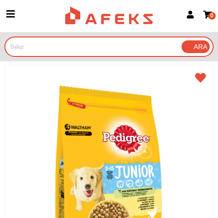
0
Üye Girişi
Üye Ol
Google İle Bağlan