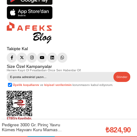
Takipte Kal
Size Özel Kampanyalar
Hemen Kayıt Ol Fırsatlardan Önce Sen Haberdar Ol!
Gönder
Üyelik koşullarını
ve
kişisel verilerimin
korunmasını kabul ediyorum.
Pedigree 3000 Gr. Pirinç Yavru
Telif Hakkı © 2026
Afeks Yapı Market
. Tüm hakları saklıdır.
₺824,90
Kümes Hayvanı Kuru Maması
Bu web sitesindeki tüm ürünler ticari amaçlıdır. Web sitemizde yer alan
(PEDIGREE.351211)
görsel ve yazılı içerikler firmamıza ait olup, firmamızın yazılı izni alınmadan