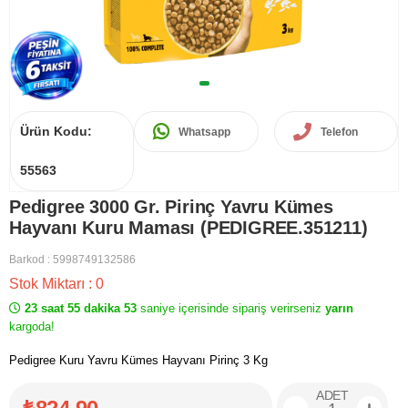
Ürün Kodu:
Whatsapp
Telefon
55563
Pedigree 3000 Gr. Pirinç Yavru Kümes
Hayvanı Kuru Maması (PEDIGREE.351211)
Barkod
:
5998749132586
Stok Miktarı
:
0
23 saat 55 dakika 53
saniye içerisinde sipariş verirseniz
yarın
kargoda!
Pedigree Kuru Yavru Kümes Hayvanı Pirinç 3 Kg
ADET