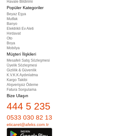
Havale Bildirimi
Popüler Kategoriler
Beyaz Eşya
Mutfak
Banyo
Elektrikli Ev Aleti
Hırdavat
Oto
Boya
Mobilya
Müşteri İlişkileri
Mesafeli Satış Sözleşmesi
Üyelik Sözleşmesi
Gizlilik & Güvenlik
K.V.K.K Aydınlatma
Kargo Takibi
Alışverişsiz Ödeme
Fatura Sorgulama
Bize Ulaşın
444 5 235
0533 030 82 13
eticaret@afeks.com.tr