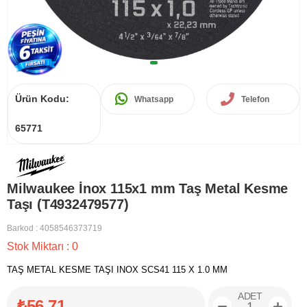
Ürün Kodu:
Whatsapp
Telefon
65771
Milwaukee İnox 115x1 mm Taş Metal Kesme
Taşı (T4932479577)
Barkod
:
4058546373719
Stok Miktarı
:
0
TAŞ METAL KESME TAŞI INOX SCS41 115 X 1.0 MM
ADET
₺56,71