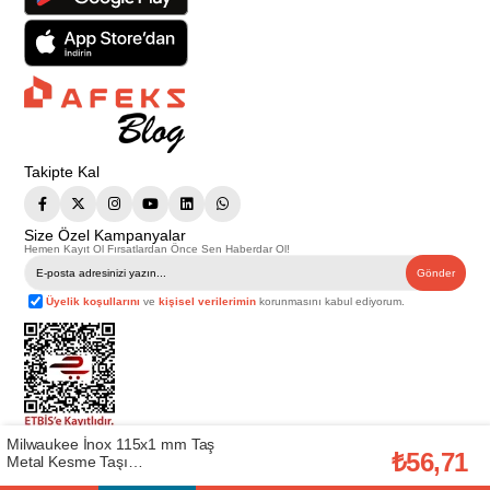
Takipte Kal
Size Özel Kampanyalar
Hemen Kayıt Ol Fırsatlardan Önce Sen Haberdar Ol!
Gönder
Üyelik koşullarını
ve
kişisel verilerimin
korunmasını kabul ediyorum.
Milwaukee İnox 115x1 mm Taş
Telif Hakkı © 2026
Afeks Yapı Market
. Tüm hakları saklıdır.
₺56,71
Metal Kesme Taşı
Bu web sitesindeki tüm ürünler ticari amaçlıdır. Web sitemizde yer alan
(T4932479577)
görsel ve yazılı içerikler firmamıza ait olup, firmamızın yazılı izni alınmadan