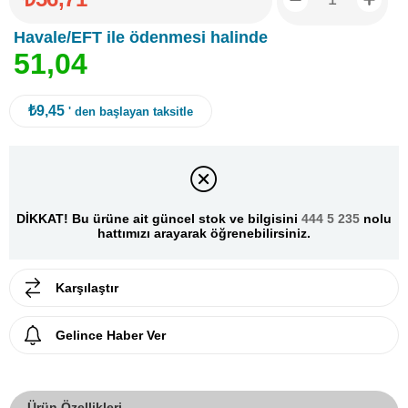
Havale/EFT ile ödenmesi halinde
5
1
,
0
4
₺9,45
' den başlayan taksitle
DİKKAT! Bu ürüne ait güncel stok ve bilgisini
444 5 235
nolu
hattımızı arayarak öğrenebilirsiniz.
Karşılaştır
Gelince Haber Ver
Ürün Özellikleri