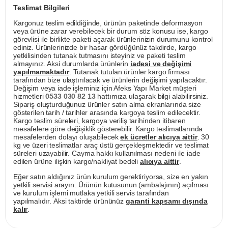
Teslimat Bilgileri
Kargonuz teslim edildiğinde, ürünün paketinde deformasyon
veya ürüne zarar verebilecek bir durum söz konusu ise, kargo
görevlisi ile birlikte paketi açarak ürünlerinizin durumunu kontrol
ediniz. Ürünlerinizde bir hasar gördüğünüz takdirde, kargo
yetkilisinden tutanak tutmasını isteyiniz ve paketi teslim
almayınız. Aksi durumlarda ürünlerin
iadesi ve değişimi
yapılmamaktadır
. Tutanak tutulan ürünler kargo firması
tarafından bize ulaştırılacak ve ürünlerin değişimi yapılacaktır.
Değişim veya iade işleminiz için Afeks Yapı Market müşteri
hizmetleri
0533 030 82 13
hattımıza ulaşarak bilgi alabilirsiniz.
Sipariş oluşturduğunuz ürünler satın alma ekranlarında size
gösterilen tarih / tarihler arasında kargoya teslim edilecektir.
Kargo teslim süreleri, kargoya veriliş tarihinden itibaren
mesafelere göre değişiklik gösterebilir. Kargo teslimatlarında
mesafelerden dolayı oluşabilecek
ek ücretler alıcıya aittir
. 30
kg ve üzeri teslimatlar araç üstü gerçekleşmektedir ve teslimat
süreleri uzayabilir. Cayma hakkı kullanılması nedeni ile iade
edilen ürüne ilişkin kargo/nakliyat bedeli
alıcıya aittir
.
Eğer satın aldığınız ürün kurulum gerektiriyorsa, size en yakın
yetkili servisi arayın. Ürünün kutusunun (ambalajının) açılması
ve kurulum işlemi mutlaka yetkili servis tarafından
yapılmalıdır. Aksi taktirde ürününüz
garanti kapsamı dışında
kalır
.