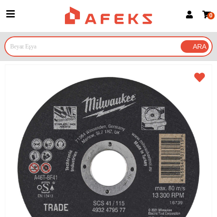
0
Üye Girişi
Üye Ol
Google İle Bağlan