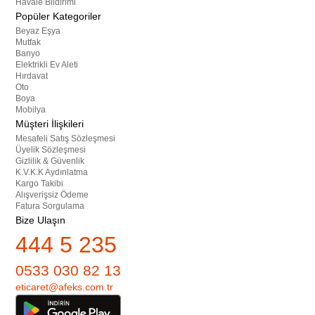
Havale Bildirimi
Popüler Kategoriler
Beyaz Eşya
Mutfak
Banyo
Elektrikli Ev Aleti
Hırdavat
Oto
Boya
Mobilya
Müşteri İlişkileri
Mesafeli Satış Sözleşmesi
Üyelik Sözleşmesi
Gizlilik & Güvenlik
K.V.K.K Aydınlatma
Kargo Takibi
Alışverişsiz Ödeme
Fatura Sorgulama
Bize Ulaşın
444 5 235
0533 030 82 13
eticaret@afeks.com.tr