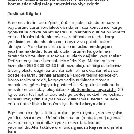
hattımızdan bilgi talep etmenizi tavsiye ederiz.
Teslimat Bilgileri
Kargonuz teslim edildiğinde, ürünün paketinde deformasyon
veya ürüne zarar verebilecek bir durum söz konusu ise, kargo
görevlisi ile birlikte paketi açarak ürünlerinizin durumunu kontrol
ediniz. Ürünlerinizde bir hasar gördüğünüz takdirde, kargo
yetkilisinden tutanak tutmasını isteyiniz ve paketi teslim
almayınız. Aksi durumlarda ürünlerin
iadesi ve değişimi
yapılmamaktadır
. Tutanak tutulan ürünler kargo firması
tarafından bize ulaştırılacak ve ürünlerin değişimi yapılacaktır.
Değişim veya iade işleminiz için Afeks Yapı Market müşteri
hizmetleri
0533 030 82 13
hattımıza ulaşarak bilgi alabilirsiniz.
Sipariş oluşturduğunuz ürünler satın alma ekranlarında size
gösterilen tarih / tarihler arasında kargoya teslim edilecektir.
Kargo teslim süreleri, kargoya veriliş tarihinden itibaren
mesafelere göre değişiklik gösterebilir. Kargo teslimatlarında
mesafelerden dolayı oluşabilecek
ek ücretler alıcıya aittir
. 30
kg ve üzeri teslimatlar araç üstü gerçekleşmektedir ve teslimat
süreleri uzayabilir. Cayma hakkı kullanılması nedeni ile iade
edilen ürüne ilişkin kargo/nakliyat bedeli
alıcıya aittir
.
Eğer satın aldığınız ürün kurulum gerektiriyorsa, size en yakın
yetkili servisi arayın. Ürünün kutusunun (ambalajının) açılması
ve kurulum işlemi mutlaka yetkili servis tarafından
yapılmalıdır. Aksi taktirde ürününüz
garanti kapsamı dışında
kalır
.