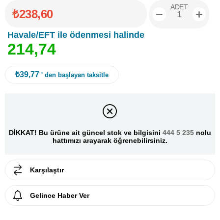
ADET
₺238,60
Havale/EFT ile ödenmesi halinde
2
1
4
,
7
4
₺39,77
' den başlayan taksitle
DİKKAT! Bu ürüne ait güncel stok ve bilgisini
444 5 235
nolu
hattımızı arayarak öğrenebilirsiniz.
Karşılaştır
Gelince Haber Ver