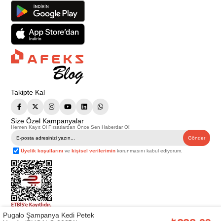
Takipte Kal
Size Özel Kampanyalar
Hemen Kayıt Ol Fırsatlardan Önce Sen Haberdar Ol!
Gönder
Üyelik koşullarını
ve
kişisel verilerimin
korunmasını kabul ediyorum.
Pugalo Şampanya Kedi Petek
Telif Hakkı © 2026
Afeks Yapı Market
. Tüm hakları saklıdır.