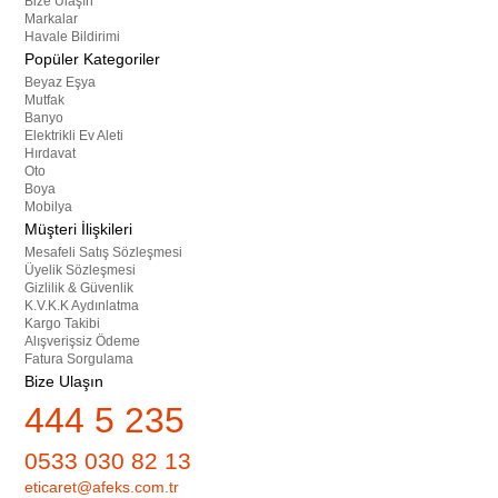
Bize Ulaşın
Markalar
Havale Bildirimi
Popüler Kategoriler
Beyaz Eşya
Mutfak
Banyo
Elektrikli Ev Aleti
Hırdavat
Oto
Boya
Mobilya
Müşteri İlişkileri
Mesafeli Satış Sözleşmesi
Üyelik Sözleşmesi
Gizlilik & Güvenlik
K.V.K.K Aydınlatma
Kargo Takibi
Alışverişsiz Ödeme
Fatura Sorgulama
Bize Ulaşın
444 5 235
0533 030 82 13
eticaret@afeks.com.tr