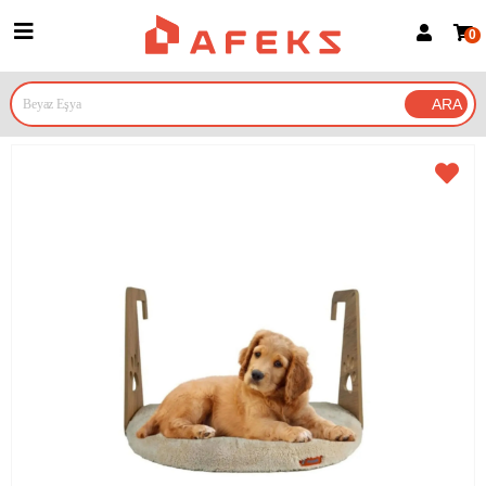
0
Üye Girişi
Üye Ol
Google İle Bağlan