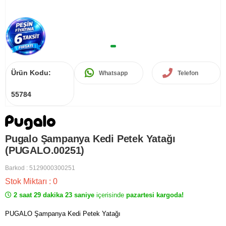
Ürün Kodu:
Whatsapp
Telefon
55784
Pugalo Şampanya Kedi Petek Yatağı
(PUGALO.00251)
Barkod
:
5129000300251
Stok Miktarı
:
0
2 saat 29 dakika 23 saniye
içerisinde
pazartesi kargoda!
PUGALO Şampanya Kedi Petek Yatağı