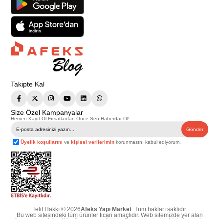
Takipte Kal
Size Özel Kampanyalar
Hemen Kayıt Ol Fırsatlardan Önce Sen Haberdar Ol!
Gönder
Üyelik koşullarını
ve
kişisel verilerimin
korunmasını kabul ediyorum.
Telif Hakkı © 2026
Afeks Yapı Market
. Tüm hakları saklıdır.
Bu web sitesindeki tüm ürünler ticari amaçlıdır. Web sitemizde yer alan