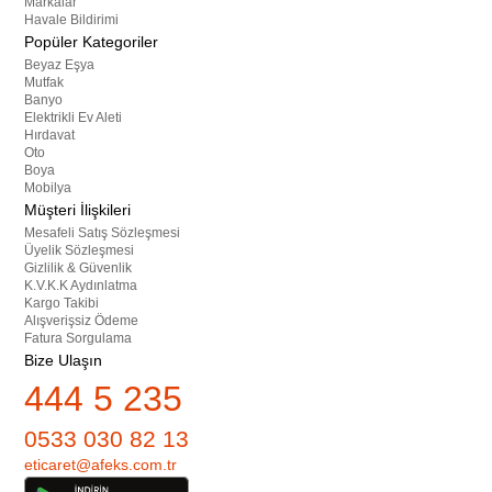
Markalar
Havale Bildirimi
Popüler Kategoriler
Beyaz Eşya
Mutfak
Banyo
Elektrikli Ev Aleti
Hırdavat
Oto
Boya
Mobilya
Müşteri İlişkileri
Mesafeli Satış Sözleşmesi
Üyelik Sözleşmesi
Gizlilik & Güvenlik
K.V.K.K Aydınlatma
Kargo Takibi
Alışverişsiz Ödeme
Fatura Sorgulama
Bize Ulaşın
444 5 235
0533 030 82 13
eticaret@afeks.com.tr