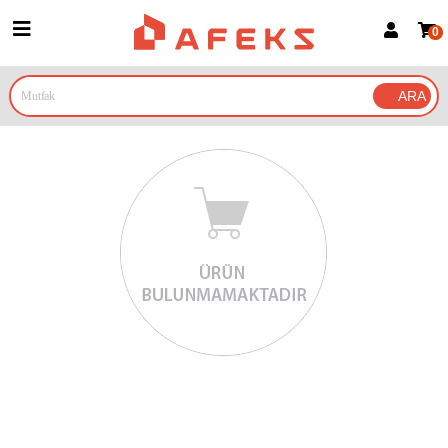
0
Üye Girişi
Üye Ol
Google İle Bağlan