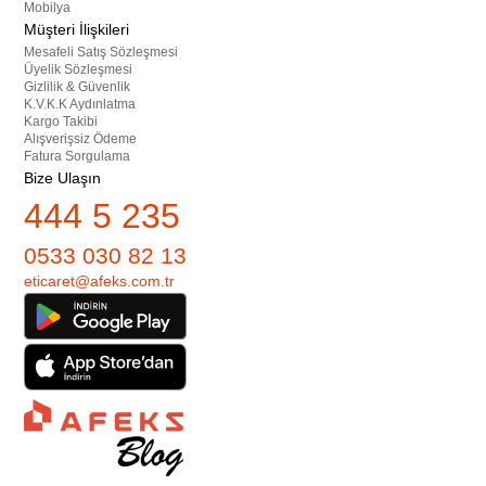
Mobilya
Müşteri İlişkileri
Mesafeli Satış Sözleşmesi
Üyelik Sözleşmesi
Gizlilik & Güvenlik
K.V.K.K Aydınlatma
Kargo Takibi
Alışverişsiz Ödeme
Fatura Sorgulama
Bize Ulaşın
444 5 235
0533 030 82 13
eticaret@afeks.com.tr