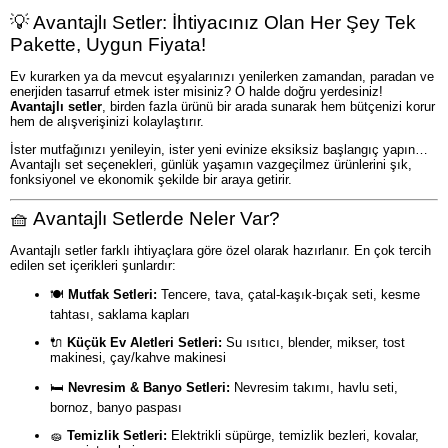
💡 Avantajlı Setler: İhtiyacınız Olan Her Şey Tek
Pakette, Uygun Fiyata!
Ev kurarken ya da mevcut eşyalarınızı yenilerken zamandan, paradan ve
enerjiden tasarruf etmek ister misiniz? O halde doğru yerdesiniz!
Avantajlı setler
, birden fazla ürünü bir arada sunarak hem bütçenizi korur
hem de alışverişinizi kolaylaştırır.
İster mutfağınızı yenileyin, ister yeni evinize eksiksiz başlangıç yapın…
Avantajlı set seçenekleri, günlük yaşamın vazgeçilmez ürünlerini şık,
fonksiyonel ve ekonomik şekilde bir araya getirir.
🧺 Avantajlı Setlerde Neler Var?
Avantajlı setler farklı ihtiyaçlara göre özel olarak hazırlanır. En çok tercih
edilen set içerikleri şunlardır:
🍽️
Mutfak Setleri:
Tencere, tava, çatal-kaşık-bıçak seti, kesme
tahtası, saklama kapları
🔌
Küçük Ev Aletleri Setleri:
Su ısıtıcı, blender, mikser, tost
makinesi, çay/kahve makinesi
🛏️
Nevresim & Banyo Setleri:
Nevresim takımı, havlu seti,
bornoz, banyo paspası
🧽
Temizlik Setleri:
Elektrikli süpürge, temizlik bezleri, kovalar,