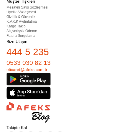
Müşteri İlişkileri
Mesafeli Satış Sözleşmesi
Üyelik Sözleşmesi
Gizlilik & Güvenlik
K.V.K.K Aydınlatma
Kargo Takibi
Alışverişsiz Ödeme
Fatura Sorgulama
Bize Ulaşın
444 5 235
0533 030 82 13
eticaret@afeks.com.tr
Takipte Kal