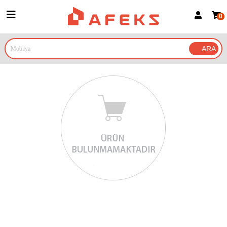
0
Üye Girişi
Üye Ol
Google İle Bağlan