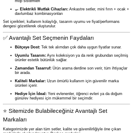
mop sistemleri
🍳
Elektrikli Mutfak Cihazları:
Ankastre setler, mini fırın + ocak +
davlumbaz kombinasyonları
Set içerikleri; kullanım kolaylığı, tasarım uyumu ve fiyat/performans
dengesi gözetilerek oluşturulur.
✅ Avantajlı Set Seçmenin Faydaları
Bütçeye Dost:
Tek tek alımdan çok daha uygun fiyatlar sunar.
Uyumlu Tasarım:
Aynı koleksiyon ya da renk grubundan seçilmiş
ürünler estetik bütünlük sağlar.
Zamandan Tasarruf:
Ürün arama derdine son verir, tüm ihtiyaçlar
bir arada.
Kaliteli Markalar:
Uzun ömürlü kullanım için güvenilir marka
ürünleri içerir.
Hediye İçin İdeal:
Yeni evlenenler, öğrenci evleri ya da doğum
günü/ev hediyesi için mükemmel bir seçimdir.
⭐ Sitemizde Bulabileceğiniz Avantajlı Set
Markaları
Kategorimizde yer alan tüm setler, kalite ve güvenilirliğiyle öne çıkan