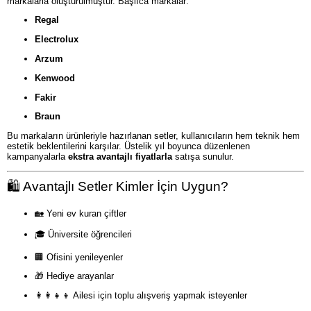
markalarla oluşturulmuştur. Başlıca markalar:
Regal
Electrolux
Arzum
Kenwood
Fakir
Braun
Bu markaların ürünleriyle hazırlanan setler, kullanıcıların hem teknik hem
estetik beklentilerini karşılar. Üstelik yıl boyunca düzenlenen
kampanyalarla
ekstra avantajlı fiyatlarla
satışa sunulur.
🛍️ Avantajlı Setler Kimler İçin Uygun?
🏡 Yeni ev kuran çiftler
🎓 Üniversite öğrencileri
🏢 Ofisini yenileyenler
🎁 Hediye arayanlar
👩‍👩‍👧‍👦 Ailesi için toplu alışveriş yapmak isteyenler