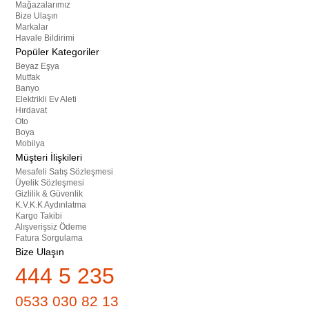
Mağazalarımız
Bize Ulaşın
Markalar
Havale Bildirimi
Popüler Kategoriler
Beyaz Eşya
Mutfak
Banyo
Elektrikli Ev Aleti
Hırdavat
Oto
Boya
Mobilya
Müşteri İlişkileri
Mesafeli Satış Sözleşmesi
Üyelik Sözleşmesi
Gizlilik & Güvenlik
K.V.K.K Aydınlatma
Kargo Takibi
Alışverişsiz Ödeme
Fatura Sorgulama
Bize Ulaşın
444 5 235
0533 030 82 13