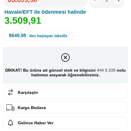
Havale/EFT ile ödenmesi halinde
3
.
5
0
9
,
9
1
₺649,98
' den başlayan taksitle
DİKKAT! Bu ürüne ait güncel stok ve bilgisini
444 5 235
nolu
hattımızı arayarak öğrenebilirsiniz.
Karşılaştır
Kargo Bedava
Gelince Haber Ver