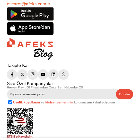
eticaret@afeks.com.tr
Takipte Kal
Size Özel Kampanyalar
Hemen Kayıt Ol Fırsatlardan Önce Sen Haberdar Ol!
Gönder
Üyelik koşullarını
ve
kişisel verilerimin
korunmasını kabul ediyorum.