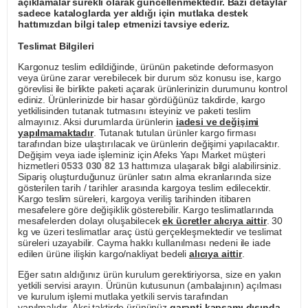
açıklamalar sürekli olarak güncellenmektedir. Bazı detaylar
sadece kataloglarda yer aldığı için mutlaka destek
hattımızdan bilgi talep etmenizi tavsiye ederiz.
Teslimat Bilgileri
Kargonuz teslim edildiğinde, ürünün paketinde deformasyon
veya ürüne zarar verebilecek bir durum söz konusu ise, kargo
görevlisi ile birlikte paketi açarak ürünlerinizin durumunu kontrol
ediniz. Ürünlerinizde bir hasar gördüğünüz takdirde, kargo
yetkilisinden tutanak tutmasını isteyiniz ve paketi teslim
almayınız. Aksi durumlarda ürünlerin
iadesi ve değişimi
yapılmamaktadır
. Tutanak tutulan ürünler kargo firması
tarafından bize ulaştırılacak ve ürünlerin değişimi yapılacaktır.
Değişim veya iade işleminiz için Afeks Yapı Market müşteri
hizmetleri
0533 030 82 13
hattımıza ulaşarak bilgi alabilirsiniz.
Sipariş oluşturduğunuz ürünler satın alma ekranlarında size
gösterilen tarih / tarihler arasında kargoya teslim edilecektir.
Kargo teslim süreleri, kargoya veriliş tarihinden itibaren
mesafelere göre değişiklik gösterebilir. Kargo teslimatlarında
mesafelerden dolayı oluşabilecek
ek ücretler alıcıya aittir
. 30
kg ve üzeri teslimatlar araç üstü gerçekleşmektedir ve teslimat
süreleri uzayabilir. Cayma hakkı kullanılması nedeni ile iade
edilen ürüne ilişkin kargo/nakliyat bedeli
alıcıya aittir
.
Eğer satın aldığınız ürün kurulum gerektiriyorsa, size en yakın
yetkili servisi arayın. Ürünün kutusunun (ambalajının) açılması
ve kurulum işlemi mutlaka yetkili servis tarafından
yapılmalıdır. Aksi taktirde ürününüz
garanti kapsamı dışında