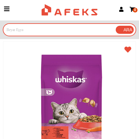
0
Üye Girişi
Üye Ol
Google İle Bağlan