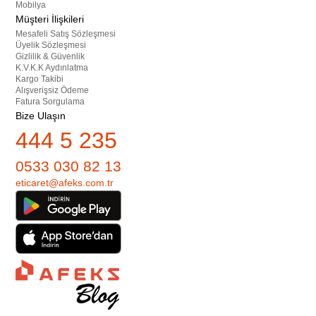
Mobilya
Müşteri İlişkileri
Mesafeli Satış Sözleşmesi
Üyelik Sözleşmesi
Gizlilik & Güvenlik
K.V.K.K Aydınlatma
Kargo Takibi
Alışverişsiz Ödeme
Fatura Sorgulama
Bize Ulaşın
444 5 235
0533 030 82 13
eticaret@afeks.com.tr