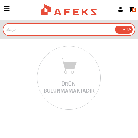
0
Üye Girişi
Üye Ol
Google İle Bağlan