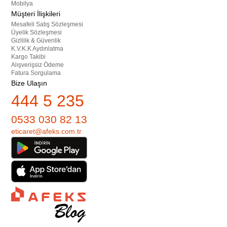
Mobilya
Müşteri İlişkileri
Mesafeli Satış Sözleşmesi
Üyelik Sözleşmesi
Gizlilik & Güvenlik
K.V.K.K Aydınlatma
Kargo Takibi
Alışverişsiz Ödeme
Fatura Sorgulama
Bize Ulaşın
444 5 235
0533 030 82 13
eticaret@afeks.com.tr