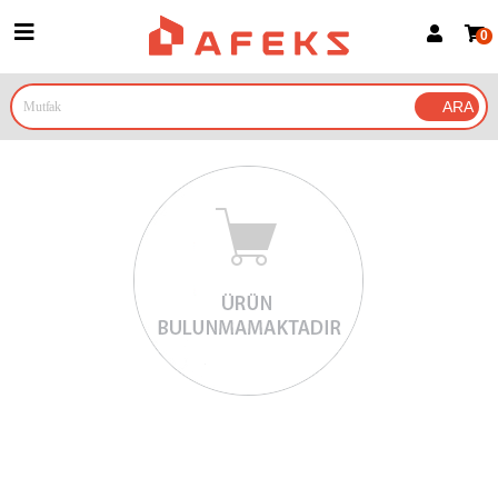
0
Üye Girişi
Üye Ol
Google İle Bağlan