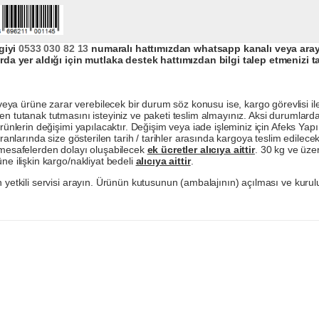
giyi
0533 030 82 13
numaralı hattımızdan whatsapp kanalı veya arayar
da yer aldığı için mutlaka destek hattımızdan bilgi talep etmenizi t
a ürüne zarar verebilecek bir durum söz konusu ise, kargo görevlisi ile b
en tutanak tutmasını isteyiniz ve paketi teslim almayınız. Aksi durumlard
ürünlerin değişimi yapılacaktır. Değişim veya iade işleminiz için Afeks Ya
ranlarında size gösterilen tarih / tarihler arasında kargoya teslim edilecekt
a mesafelerden dolayı oluşabilecek
ek ücretler alıcıya aittir
. 30 kg ve üzer
ne ilişkin kargo/nakliyat bedeli
alıcıya aittir
.
 yetkili servisi arayın. Ürünün kutusunun (ambalajının) açılması ve kurulu