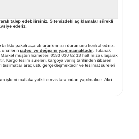
ak talep edebilirsiniz. Sitemizdeki açıklamalar sürekli
avsiye ederiz.
irlikte paketi açarak ürünlerinizin durumunu kontrol ediniz.
a ürünlerin
iadesi ve değişimi yapılmamaktadır
. Tutanak
pı Market müşteri hizmetleri
0533 030 82 13
hattımıza ulaşarak
ir. Kargo teslim süreleri, kargoya veriliş tarihinden itibaren
i teslimatlar araç üstü gerçekleşmektedir ve teslimat süreleri
m işlemi mutlaka yetkili servis tarafından yapılmalıdır. Aksi