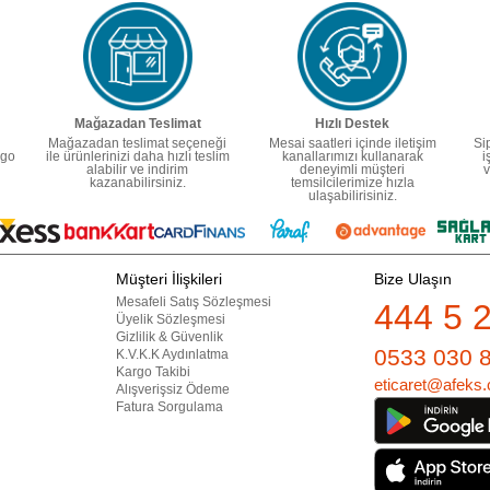
Mağazadan Teslimat
Hızlı Destek
Mağazadan teslimat seçeneği
Mesai saatleri içinde iletişim
Si
rgo
ile ürünlerinizi daha hızlı teslim
kanallarımızı kullanarak
i
alabilir ve indirim
deneyimli müşteri
v
kazanabilirsiniz.
temsilcilerimize hızla
ulaşabilirisiniz.
Müşteri İlişkileri
Bize Ulaşın
Mesafeli Satış Sözleşmesi
444 5 
Üyelik Sözleşmesi
Gizlilik & Güvenlik
0533 030 
K.V.K.K Aydınlatma
Kargo Takibi
eticaret@afeks.
Alışverişsiz Ödeme
Fatura Sorgulama