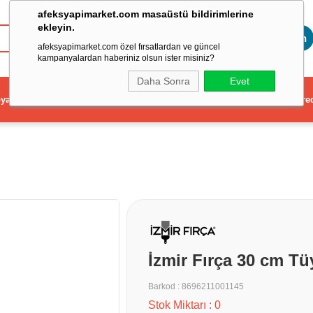
afeksyapimarket.com masaüstü bildirimlerine
ekleyin.
Toptan
afeksyapimarket.com özel fırsatlardan ve güncel
kampanyalardan haberiniz olsun ister misiniz?
Daha Sonra
Evet
ya
Elektrikli El Aleti
Aydınlatma ve Elektrik
Dekorasyon ve Ev Gere
İzmir Fırça 30 cm Tü
Barkod
:
8696211001145
Stok Miktarı
:
0