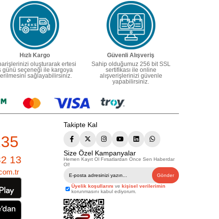
Hızlı Kargo
Güvenli Alışveriş
parişlerinizi oluşturarak ertesi
Sahip olduğumuz 256 bit SSL
ş günü seçeneği ile kargoya
sertifikası ile online
erilmesini sağlayabilirsiniz.
alışverişlerinizi güvenle
yapabilirsiniz.
Takipte Kal
235
Size Özel Kampanyalar
82 13
Hemen Kayıt Ol Fırsatlardan Önce Sen Haberdar
Ol!
com.tr
Gönder
Üyelik koşullarını
ve
kişisel verilerimin
korunmasını kabul ediyorum.