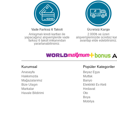
Vade Farksız 6 Taksit
Ücretsiz Kargo
Anlaşmalı kredi kartları ile
2.000₺ ve üzeri
yapacağınız alışverişlerde vade
alışverişlerinizde ücretsiz ka
farksız 6 taksit imkanından
avantajı elde edebilirsiniz.
yararlanabilirsiniz.
Kurumsal
Popüler Kategoriler
Anasayfa
Beyaz Eşya
Hakkımızda
Mutfak
Mağazalarımız
Banyo
Bize Ulaşın
Elektrikli Ev Aleti
Markalar
Hırdavat
Havale Bildirimi
Oto
Boya
Mobilya