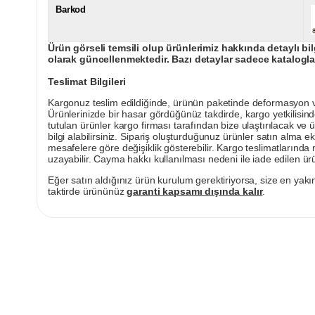
Barkod
Ürün görseli temsili olup ürünlerimiz hakkında detaylı bil
olarak güncellenmektedir. Bazı detaylar sadece kataloglar
Teslimat Bilgileri
Kargonuz teslim edildiğinde, ürünün paketinde deformasyon vey
Ürünlerinizde bir hasar gördüğünüz takdirde, kargo yetkilisind
tutulan ürünler kargo firması tarafından bize ulaştırılacak ve 
bilgi alabilirsiniz. Sipariş oluşturduğunuz ürünler satın alma ek
mesafelere göre değişiklik gösterebilir. Kargo teslimatlarınd
uzayabilir. Cayma hakkı kullanılması nedeni ile iade edilen ürü
Eğer satın aldığınız ürün kurulum gerektiriyorsa, size en yakın
taktirde ürününüz
garanti kapsamı dışında kalır
.