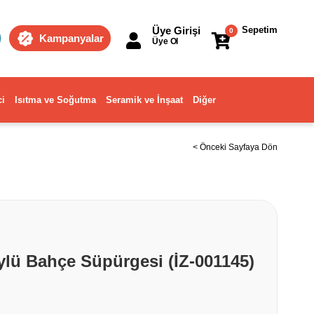
Üye Girişi
Sepetim
0
Kampanyalar
Üye Ol
ci
Isıtma ve Soğutma
Seramik ve İnşaat
Diğer
< Önceki Sayfaya Dön
ylü Bahçe Süpürgesi (İZ-001145)