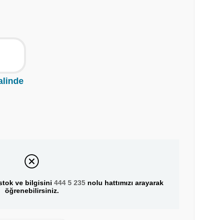
alinde
tok ve bilgisini
444 5 235
nolu hattımızı arayarak
öğrenebilirsiniz.