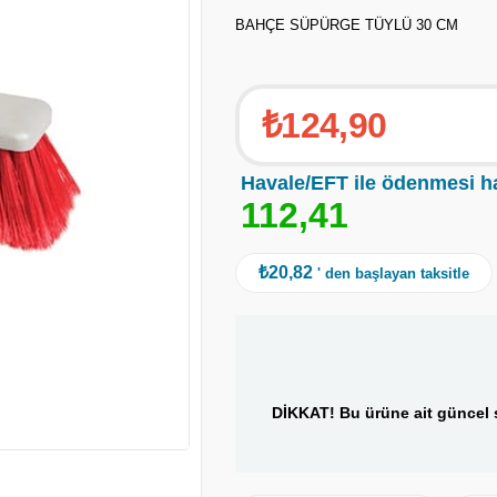
BAHÇE SÜPÜRGE TÜYLÜ 30 CM
₺124,90
Havale/EFT ile ödenmesi h
1
1
2
,
4
1
₺20,82
' den başlayan taksitle
DİKKAT! Bu ürüne ait güncel s