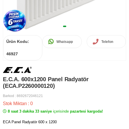
Ürün Kodu:
Whatsapp
Telefon
46927
E.C.A. 600x1200 Panel Radyatör
(ECA.P2260000120)
Barkod
:
8692672046121
Stok Miktarı
:
0
8 saat 3 dakika 33 saniye
içerisinde
pazartesi kargoda!
ECA Panel Radyatör 600 x 1200