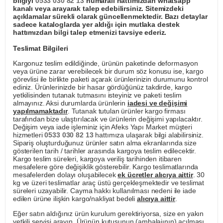
bilgiyi
0533 030 82 13
numaralı hattımızdan whatsapp
kanalı veya arayarak talep edebilirsiniz. Sitemizdeki
açıklamalar sürekli olarak güncellenmektedir. Bazı detaylar
sadece kataloglarda yer aldığı için mutlaka destek
hattımızdan bilgi talep etmenizi tavsiye ederiz.
Teslimat Bilgileri
Kargonuz teslim edildiğinde, ürünün paketinde deformasyon
veya ürüne zarar verebilecek bir durum söz konusu ise, kargo
görevlisi ile birlikte paketi açarak ürünlerinizin durumunu kontrol
ediniz. Ürünlerinizde bir hasar gördüğünüz takdirde, kargo
yetkilisinden tutanak tutmasını isteyiniz ve paketi teslim
almayınız. Aksi durumlarda ürünlerin
iadesi ve değişimi
yapılmamaktadır
. Tutanak tutulan ürünler kargo firması
tarafından bize ulaştırılacak ve ürünlerin değişimi yapılacaktır.
Değişim veya iade işleminiz için Afeks Yapı Market müşteri
hizmetleri
0533 030 82 13
hattımıza ulaşarak bilgi alabilirsiniz.
Sipariş oluşturduğunuz ürünler satın alma ekranlarında size
gösterilen tarih / tarihler arasında kargoya teslim edilecektir.
Kargo teslim süreleri, kargoya veriliş tarihinden itibaren
mesafelere göre değişiklik gösterebilir. Kargo teslimatlarında
mesafelerden dolayı oluşabilecek
ek ücretler alıcıya aittir
. 30
kg ve üzeri teslimatlar araç üstü gerçekleşmektedir ve teslimat
süreleri uzayabilir. Cayma hakkı kullanılması nedeni ile iade
edilen ürüne ilişkin kargo/nakliyat bedeli
alıcıya aittir
.
Eğer satın aldığınız ürün kurulum gerektiriyorsa, size en yakın
yetkili servisi arayın. Ürünün kutusunun (ambalajının) açılması