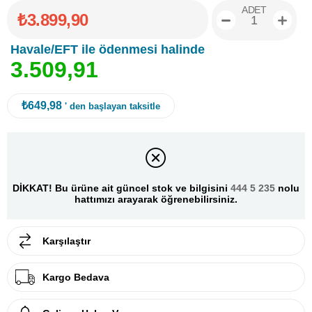
ADET
₺3.899,90
Havale/EFT ile ödenmesi halinde
3
.
5
0
9
,
9
1
₺649,98
' den başlayan taksitle
DİKKAT! Bu ürüne ait güncel stok ve bilgisini
444 5 235
nolu
hattımızı arayarak öğrenebilirsiniz.
Karşılaştır
Kargo Bedava