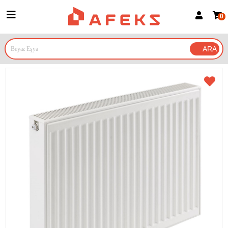
0
Üye Girişi
Üye Ol
Google İle Bağlan