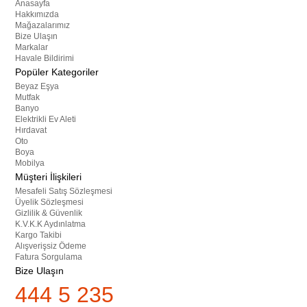
Anasayfa
Hakkımızda
Mağazalarımız
Bize Ulaşın
Markalar
Havale Bildirimi
Popüler Kategoriler
Beyaz Eşya
Mutfak
Banyo
Elektrikli Ev Aleti
Hırdavat
Oto
Boya
Mobilya
Müşteri İlişkileri
Mesafeli Satış Sözleşmesi
Üyelik Sözleşmesi
Gizlilik & Güvenlik
K.V.K.K Aydınlatma
Kargo Takibi
Alışverişsiz Ödeme
Fatura Sorgulama
Bize Ulaşın
444 5 235