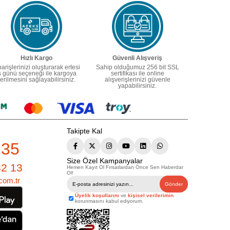
Hızlı Kargo
Güvenli Alışveriş
parişlerinizi oluşturarak ertesi
Sahip olduğumuz 256 bit SSL
ş günü seçeneği ile kargoya
sertifikası ile online
erilmesini sağlayabilirsiniz.
alışverişlerinizi güvenle
yapabilirsiniz.
Takipte Kal
235
Size Özel Kampanyalar
82 13
Hemen Kayıt Ol Fırsatlardan Önce Sen Haberdar
Ol!
com.tr
Gönder
Üyelik koşullarını
ve
kişisel verilerimin
korunmasını kabul ediyorum.