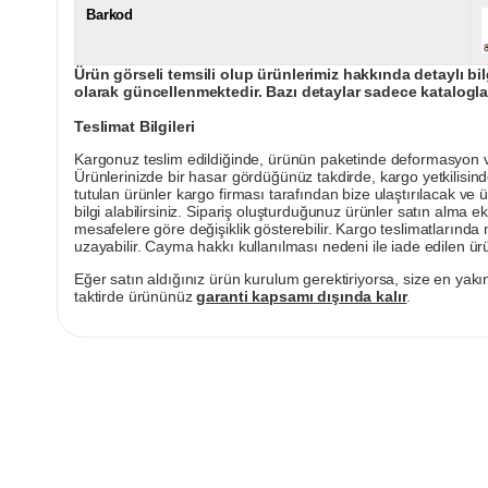
Barkod
Ürün görseli temsili olup ürünlerimiz hakkında detaylı bil
olarak güncellenmektedir. Bazı detaylar sadece kataloglar
Teslimat Bilgileri
Kargonuz teslim edildiğinde, ürünün paketinde deformasyon vey
Ürünlerinizde bir hasar gördüğünüz takdirde, kargo yetkilisind
tutulan ürünler kargo firması tarafından bize ulaştırılacak ve 
bilgi alabilirsiniz. Sipariş oluşturduğunuz ürünler satın alma ek
mesafelere göre değişiklik gösterebilir. Kargo teslimatlarınd
uzayabilir. Cayma hakkı kullanılması nedeni ile iade edilen ürü
Eğer satın aldığınız ürün kurulum gerektiriyorsa, size en yakın
taktirde ürününüz
garanti kapsamı dışında kalır
.