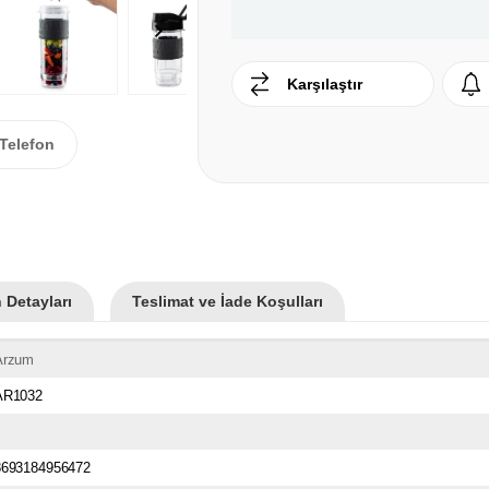
Karşılaştır
Telefon
 Detayları
Teslimat ve İade Koşulları
Arzum
AR1032
8693184956472