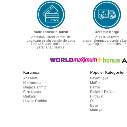
Vade Farksız 6 Taksit
Ücretsiz Kargo
Anlaşmalı kredi kartları ile
2.000₺ ve üzeri
yapacağınız alışverişlerde vade
alışverişlerinizde ücretsiz ka
farksız 6 taksit imkanından
avantajı elde edebilirsiniz.
yararlanabilirsiniz.
Kurumsal
Popüler Kategoriler
Anasayfa
Beyaz Eşya
Hakkımızda
Mutfak
Mağazalarımız
Banyo
Bize Ulaşın
Elektrikli Ev Aleti
Markalar
Hırdavat
Havale Bildirimi
Oto
Boya
Mobilya