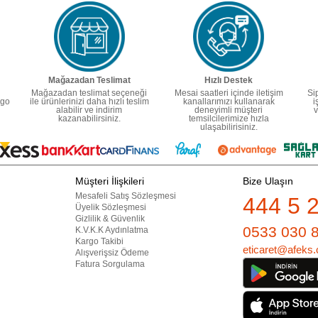
Mağazadan Teslimat
Hızlı Destek
Mağazadan teslimat seçeneği
Mesai saatleri içinde iletişim
Si
rgo
ile ürünlerinizi daha hızlı teslim
kanallarımızı kullanarak
i
alabilir ve indirim
deneyimli müşteri
v
kazanabilirsiniz.
temsilcilerimize hızla
ulaşabilirisiniz.
Müşteri İlişkileri
Bize Ulaşın
Mesafeli Satış Sözleşmesi
444 5 
Üyelik Sözleşmesi
Gizlilik & Güvenlik
0533 030 
K.V.K.K Aydınlatma
Kargo Takibi
eticaret@afeks.
Alışverişsiz Ödeme
Fatura Sorgulama