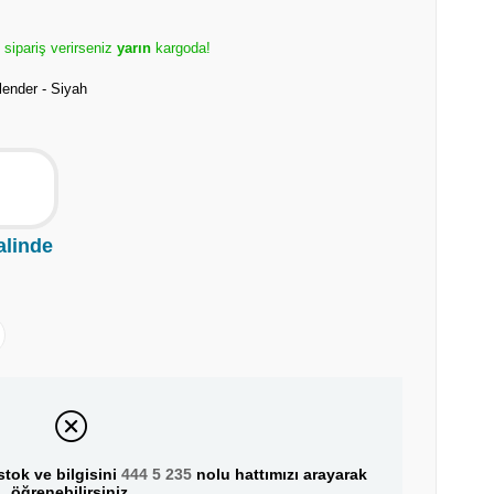
e sipariş verirseniz
yarın
kargoda!
ender - Siyah
alinde
tok ve bilgisini
444 5 235
nolu hattımızı arayarak
öğrenebilirsiniz.