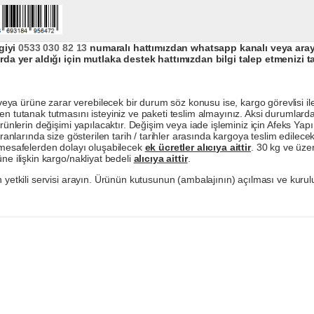
giyi
0533 030 82 13
numaralı hattımızdan whatsapp kanalı veya arayar
da yer aldığı için mutlaka destek hattımızdan bilgi talep etmenizi t
a ürüne zarar verebilecek bir durum söz konusu ise, kargo görevlisi ile b
en tutanak tutmasını isteyiniz ve paketi teslim almayınız. Aksi durumlard
ürünlerin değişimi yapılacaktır. Değişim veya iade işleminiz için Afeks Ya
ranlarında size gösterilen tarih / tarihler arasında kargoya teslim edilecekt
a mesafelerden dolayı oluşabilecek
ek ücretler alıcıya aittir
. 30 kg ve üzer
ne ilişkin kargo/nakliyat bedeli
alıcıya aittir
.
 yetkili servisi arayın. Ürünün kutusunun (ambalajının) açılması ve kurulu