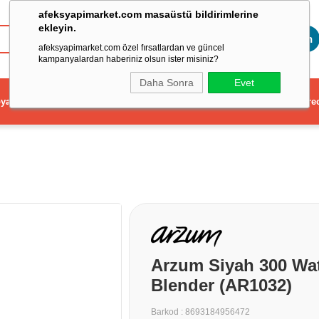
afeksyapimarket.com masaüstü bildirimlerine
ekleyin.
Toptan
afeksyapimarket.com özel fırsatlardan ve güncel
kampanyalardan haberiniz olsun ister misiniz?
Daha Sonra
Evet
ya
Elektrikli El Aleti
Aydınlatma ve Elektrik
Dekorasyon ve Ev Gere
Arzum Siyah 300 Wat
Blender (AR1032)
Barkod
:
8693184956472