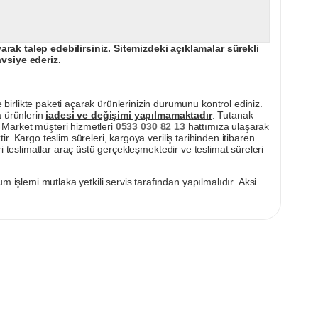
ak talep edebilirsiniz. Sitemizdeki açıklamalar sürekli
avsiye ederiz.
irlikte paketi açarak ürünlerinizin durumunu kontrol ediniz.
a ürünlerin
iadesi ve değişimi yapılmamaktadır
. Tutanak
pı Market müşteri hizmetleri
0533 030 82 13
hattımıza ulaşarak
ir. Kargo teslim süreleri, kargoya veriliş tarihinden itibaren
i teslimatlar araç üstü gerçekleşmektedir ve teslimat süreleri
m işlemi mutlaka yetkili servis tarafından yapılmalıdır. Aksi