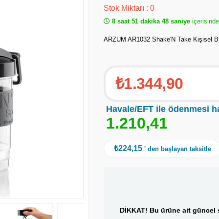
Stok Miktarı
:
0
8 saat 51 dakika 48 saniye
içerisind
ARZUM AR1032 Shake'N Take Kişisel Bl
₺1.344,90
Havale/EFT ile ödenmesi h
1
.
2
1
0
,
4
1
₺224,15
' den başlayan taksitle
DİKKAT! Bu ürüne ait güncel s