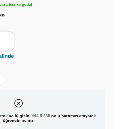
azartesi kargoda!
nus
alinde
tok ve bilgisini
444 5 235
nolu hattımızı arayarak
öğrenebilirsiniz.