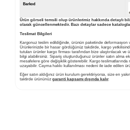
Barkod
Ürün görseli temsili olup ürünlerimiz hakkında detaylı bil
olarak güncellenmektedir. Bazı detaylar sadece kataloglar
Teslimat Bilgileri
Kargonuz teslim edildiğinde, ürünün paketinde deformasyon vey
Ürünlerinizde bir hasar gördüğünüz takdirde, kargo yetkilisind
tutulan ürünler kargo firması tarafından bize ulaştırılacak ve 
bilgi alabilirsiniz. Sipariş oluşturduğunuz ürünler satın alma ek
mesafelere göre değişiklik gösterebilir. Kargo teslimatlarınd
uzayabilir. Cayma hakkı kullanılması nedeni ile iade edilen ürü
Eğer satın aldığınız ürün kurulum gerektiriyorsa, size en yakın
taktirde ürününüz
garanti kapsamı dışında kalır
.