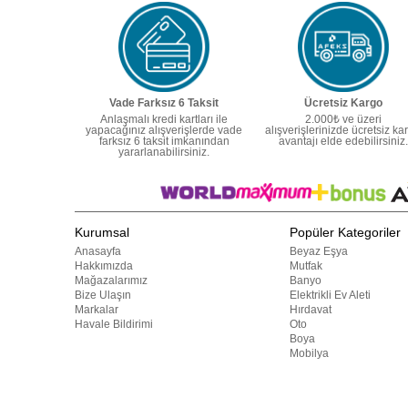
Vade Farksız 6 Taksit
Ücretsiz Kargo
Anlaşmalı kredi kartları ile
2.000₺ ve üzeri
yapacağınız alışverişlerde vade
alışverişlerinizde ücretsiz ka
farksız 6 taksit imkanından
avantajı elde edebilirsiniz.
yararlanabilirsiniz.
Kurumsal
Popüler Kategoriler
Anasayfa
Beyaz Eşya
Hakkımızda
Mutfak
Mağazalarımız
Banyo
Bize Ulaşın
Elektrikli Ev Aleti
Markalar
Hırdavat
Havale Bildirimi
Oto
Boya
Mobilya