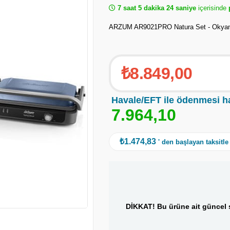
7 saat 5 dakika 24 saniye
içerisinde
p
ARZUM AR9021PRO Natura Set - Okya
₺8.849,00
Havale/EFT ile ödenmesi h
7
.
9
6
4
,
1
0
₺1.474,83
' den başlayan taksitle
DİKKAT! Bu ürüne ait güncel s