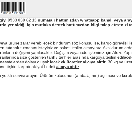
giyi
0533 030 82 13
numaralı hattımızdan whatsapp kanalı veya arayar
da yer aldığı için mutlaka destek hattımızdan bilgi talep etmenizi t
a ürüne zarar verebilecek bir durum söz konusu ise, kargo görevlisi ile b
en tutanak tutmasını isteyiniz ve paketi teslim almayınız. Aksi durumlard
ürünlerin değişimi yapılacaktır. Değişim veya iade işleminiz için Afeks Ya
ranlarında size gösterilen tarih / tarihler arasında kargoya teslim edilecekt
a mesafelerden dolayı oluşabilecek
ek ücretler alıcıya aittir
. 30 kg ve üzer
ne ilişkin kargo/nakliyat bedeli
alıcıya aittir
.
 yetkili servisi arayın. Ürünün kutusunun (ambalajının) açılması ve kurulu