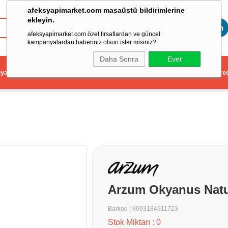
afeksyapimarket.com masaüstü bildirimlerine
ekleyin.
Toptan
afeksyapimarket.com özel fırsatlardan ve güncel
kampanyalardan haberiniz olsun ister misiniz?
Daha Sonra
Evet
ya
Elektrikli El Aleti
Aydınlatma ve Elektrik
Dekorasyon ve Ev Gere
Arzum Okyanus Natu
Barkod
:
8693184911723
Stok Miktarı
:
0