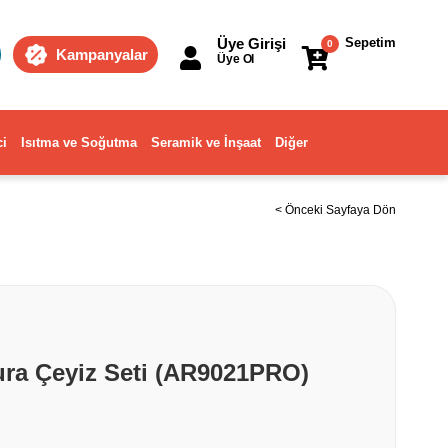
Üye Girişi
Sepetim
0
Kampanyalar
Üye Ol
ci
Isıtma ve Soğutma
Seramik ve İnşaat
Diğer
< Önceki Sayfaya Dön
ra Çeyiz Seti (AR9021PRO)