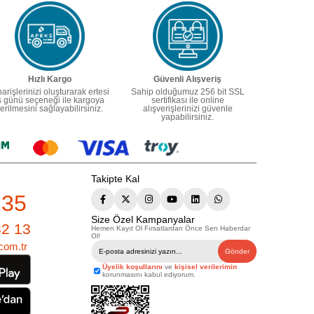
Hızlı Kargo
Güvenli Alışveriş
parişlerinizi oluşturarak ertesi
Sahip olduğumuz 256 bit SSL
ş günü seçeneği ile kargoya
sertifikası ile online
erilmesini sağlayabilirsiniz.
alışverişlerinizi güvenle
yapabilirsiniz.
Takipte Kal
235
Size Özel Kampanyalar
82 13
Hemen Kayıt Ol Fırsatlardan Önce Sen Haberdar
Ol!
com.tr
Gönder
Üyelik koşullarını
ve
kişisel verilerimin
korunmasını kabul ediyorum.