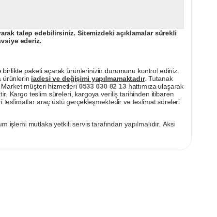
ak talep edebilirsiniz. Sitemizdeki açıklamalar sürekli
avsiye ederiz.
irlikte paketi açarak ürünlerinizin durumunu kontrol ediniz.
a ürünlerin
iadesi ve değişimi yapılmamaktadır
. Tutanak
pı Market müşteri hizmetleri
0533 030 82 13
hattımıza ulaşarak
ir. Kargo teslim süreleri, kargoya veriliş tarihinden itibaren
i teslimatlar araç üstü gerçekleşmektedir ve teslimat süreleri
m işlemi mutlaka yetkili servis tarafından yapılmalıdır. Aksi