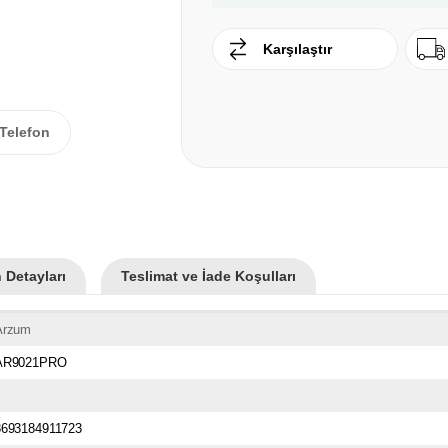
Karşılaştır
Telefon
 Detayları
Teslimat ve İade Koşulları
Arzum
AR9021PRO
8693184911723