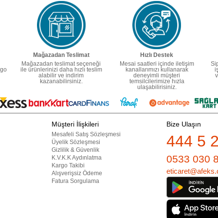
Mağazadan Teslimat
Hızlı Destek
Mağazadan teslimat seçeneği
Mesai saatleri içinde iletişim
Si
rgo
ile ürünlerinizi daha hızlı teslim
kanallarımızı kullanarak
i
alabilir ve indirim
deneyimli müşteri
v
kazanabilirsiniz.
temsilcilerimize hızla
ulaşabilirisiniz.
Müşteri İlişkileri
Bize Ulaşın
Mesafeli Satış Sözleşmesi
444 5 
Üyelik Sözleşmesi
Gizlilik & Güvenlik
0533 030 
K.V.K.K Aydınlatma
Kargo Takibi
eticaret@afeks.
Alışverişsiz Ödeme
Fatura Sorgulama