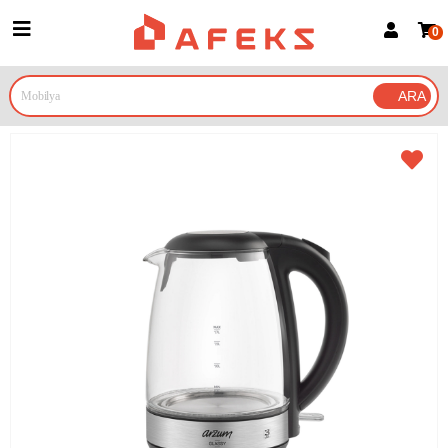
0
Üye Girişi
Üye Ol
Google İle Bağlan