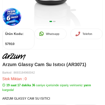
Ürün Kodu:
Whatsapp
Telefon
57910
Arzum Glassy Cam Su Isıtıcı (AR3071)
Barkod
:
8693184960042
Stok Miktarı
:
0
19 saat 17 dakika 36
saniye içerisinde sipariş verirseniz
yarın
kargoda!
ARZUM GLASSY CAM SU ISITICI