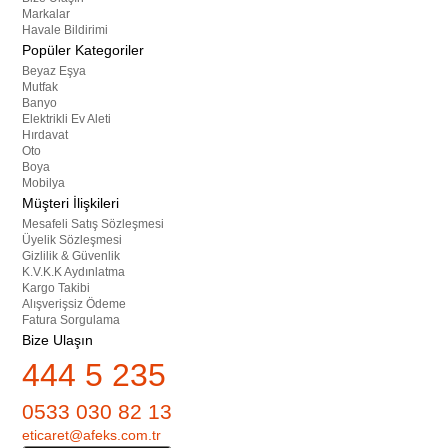
Markalar
Havale Bildirimi
Popüler Kategoriler
Beyaz Eşya
Mutfak
Banyo
Elektrikli Ev Aleti
Hırdavat
Oto
Boya
Mobilya
Müşteri İlişkileri
Mesafeli Satış Sözleşmesi
Üyelik Sözleşmesi
Gizlilik & Güvenlik
K.V.K.K Aydınlatma
Kargo Takibi
Alışverişsiz Ödeme
Fatura Sorgulama
Bize Ulaşın
444 5 235
0533 030 82 13
eticaret@afeks.com.tr