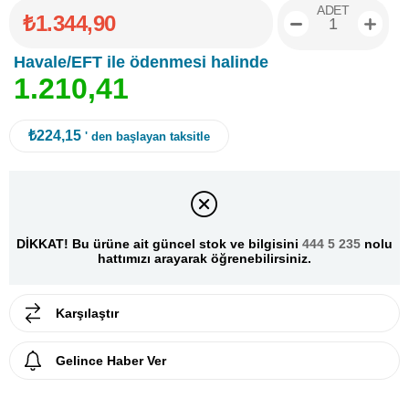
ADET
₺1.344,90
Havale/EFT ile ödenmesi halinde
1
.
2
1
0
,
4
1
₺224,15
' den başlayan taksitle
DİKKAT! Bu ürüne ait güncel stok ve bilgisini
444 5 235
nolu
hattımızı arayarak öğrenebilirsiniz.
Karşılaştır
Gelince Haber Ver