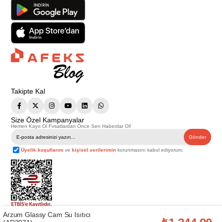
Takipte Kal
Size Özel Kampanyalar
Hemen Kayıt Ol Fırsatlardan Önce Sen Haberdar Ol!
Gönder
Üyelik koşullarını
ve
kişisel verilerimin
korunmasını kabul ediyorum.
Arzum Glassy Cam Su Isıtıcı
Telif Hakkı © 2026
Afeks Yapı Market
. Tüm hakları saklıdır.