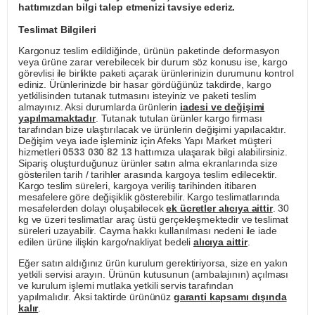
hattımızdan bilgi talep etmenizi tavsiye ederiz.
Teslimat Bilgileri
Kargonuz teslim edildiğinde, ürünün paketinde deformasyon
veya ürüne zarar verebilecek bir durum söz konusu ise, kargo
görevlisi ile birlikte paketi açarak ürünlerinizin durumunu kontrol
ediniz. Ürünlerinizde bir hasar gördüğünüz takdirde, kargo
yetkilisinden tutanak tutmasını isteyiniz ve paketi teslim
almayınız. Aksi durumlarda ürünlerin
iadesi ve değişimi
yapılmamaktadır
. Tutanak tutulan ürünler kargo firması
tarafından bize ulaştırılacak ve ürünlerin değişimi yapılacaktır.
Değişim veya iade işleminiz için Afeks Yapı Market müşteri
hizmetleri
0533 030 82 13
hattımıza ulaşarak bilgi alabilirsiniz.
Sipariş oluşturduğunuz ürünler satın alma ekranlarında size
gösterilen tarih / tarihler arasında kargoya teslim edilecektir.
Kargo teslim süreleri, kargoya veriliş tarihinden itibaren
mesafelere göre değişiklik gösterebilir. Kargo teslimatlarında
mesafelerden dolayı oluşabilecek
ek ücretler alıcıya aittir
. 30
kg ve üzeri teslimatlar araç üstü gerçekleşmektedir ve teslimat
süreleri uzayabilir. Cayma hakkı kullanılması nedeni ile iade
edilen ürüne ilişkin kargo/nakliyat bedeli
alıcıya aittir
.
Eğer satın aldığınız ürün kurulum gerektiriyorsa, size en yakın
yetkili servisi arayın. Ürünün kutusunun (ambalajının) açılması
ve kurulum işlemi mutlaka yetkili servis tarafından
yapılmalıdır. Aksi taktirde ürününüz
garanti kapsamı dışında
kalır
.