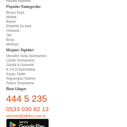
Havale Bildirimi
Popüler Kategoriler
Beyaz Eşya
Mutfak
Banyo
Elektrikli Ev Aleti
Hırdavat
Oto
Boya
Mobilya
Müşteri İlişkileri
Mesafeli Satış Sözleşmesi
Üyelik Sözleşmesi
Gizlilik & Güvenlik
K.V.K.K Aydınlatma
Kargo Takibi
Alışverişsiz Ödeme
Fatura Sorgulama
Bize Ulaşın
444 5 235
0533 030 82 13
eticaret@afeks.com.tr