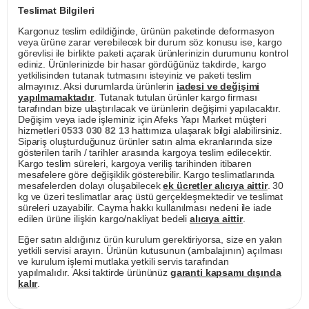
Teslimat Bilgileri
Kargonuz teslim edildiğinde, ürünün paketinde deformasyon
veya ürüne zarar verebilecek bir durum söz konusu ise, kargo
görevlisi ile birlikte paketi açarak ürünlerinizin durumunu kontrol
ediniz. Ürünlerinizde bir hasar gördüğünüz takdirde, kargo
yetkilisinden tutanak tutmasını isteyiniz ve paketi teslim
almayınız. Aksi durumlarda ürünlerin
iadesi ve değişimi
yapılmamaktadır
. Tutanak tutulan ürünler kargo firması
tarafından bize ulaştırılacak ve ürünlerin değişimi yapılacaktır.
Değişim veya iade işleminiz için Afeks Yapı Market müşteri
hizmetleri
0533 030 82 13
hattımıza ulaşarak bilgi alabilirsiniz.
Sipariş oluşturduğunuz ürünler satın alma ekranlarında size
gösterilen tarih / tarihler arasında kargoya teslim edilecektir.
Kargo teslim süreleri, kargoya veriliş tarihinden itibaren
mesafelere göre değişiklik gösterebilir. Kargo teslimatlarında
mesafelerden dolayı oluşabilecek
ek ücretler alıcıya aittir
. 30
kg ve üzeri teslimatlar araç üstü gerçekleşmektedir ve teslimat
süreleri uzayabilir. Cayma hakkı kullanılması nedeni ile iade
edilen ürüne ilişkin kargo/nakliyat bedeli
alıcıya aittir
.
Eğer satın aldığınız ürün kurulum gerektiriyorsa, size en yakın
yetkili servisi arayın. Ürünün kutusunun (ambalajının) açılması
ve kurulum işlemi mutlaka yetkili servis tarafından
yapılmalıdır. Aksi taktirde ürününüz
garanti kapsamı dışında
kalır
.