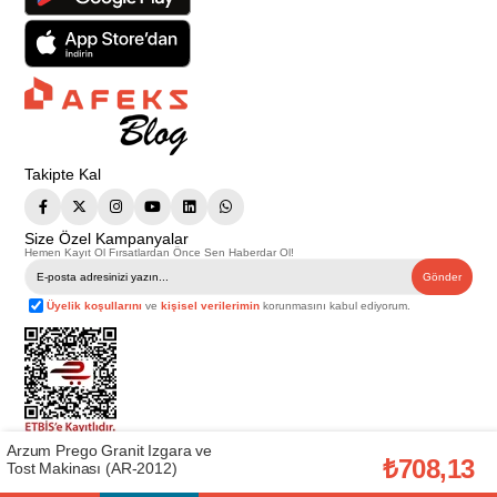
Takipte Kal
Size Özel Kampanyalar
Hemen Kayıt Ol Fırsatlardan Önce Sen Haberdar Ol!
Gönder
Üyelik koşullarını
ve
kişisel verilerimin
korunmasını kabul ediyorum.
Arzum Prego Granit Izgara ve
Telif Hakkı © 2026
Afeks Yapı Market
. Tüm hakları saklıdır.
₺708,13
Tost Makinası (AR-2012)
Bu web sitesindeki tüm ürünler ticari amaçlıdır. Web sitemizde yer alan
görsel ve yazılı içerikler firmamıza ait olup, firmamızın yazılı izni alınmadan