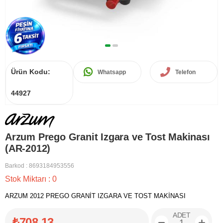
Ürün Kodu:
Whatsapp
Telefon
44927
Arzum Prego Granit Izgara ve Tost Makinası
(AR-2012)
Barkod
:
8693184953556
Stok Miktarı
:
0
ARZUM 2012 PREGO GRANİT IZGARA VE TOST MAKİNASI
ADET
₺708,13