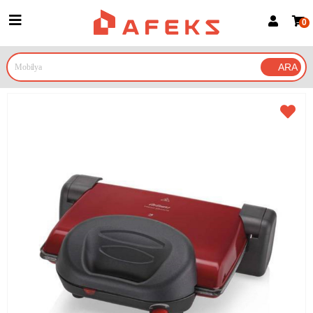
0
Üye Girişi
Üye Ol
Google İle Bağlan