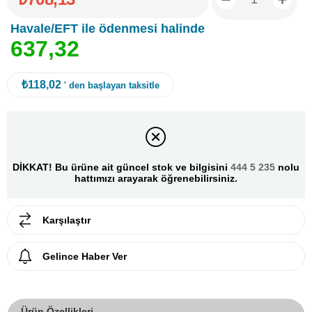
Havale/EFT ile ödenmesi halinde
6
3
7
,
3
2
₺118,02
' den başlayan taksitle
DİKKAT! Bu ürüne ait güncel stok ve bilgisini
444 5 235
nolu
hattımızı arayarak öğrenebilirsiniz.
Karşılaştır
Gelince Haber Ver
Ürün Özellikleri