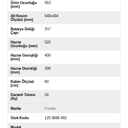
Ürün Uzunluğu
553
(mm)
Alt Kesim
540x434
Ölçüsü (mm)
Batarya Deliği
3½"
Çapı
Hazne
520
Uzunluğu (mm)
Hazne Genişliği
400
(mm)
Hazne Derinliği
200
(mm)
Kabin Ölçüsü
60
(cm)
Garanti Süresi
24
(Ay)
Marka
Franke
Stok Kodu
125.0688.492
Model