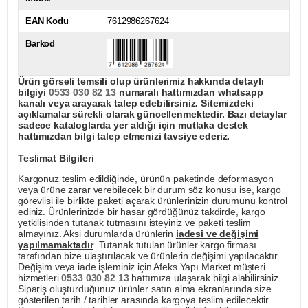
EAN Kodu
7612986267624
Barkod
Ürün görseli temsili olup ürünlerimiz hakkında detaylı
bilgiyi
0533 030 82 13
numaralı hattımızdan whatsapp
kanalı veya arayarak talep edebilirsiniz. Sitemizdeki
açıklamalar sürekli olarak güncellenmektedir. Bazı detaylar
sadece kataloglarda yer aldığı için mutlaka destek
hattımızdan bilgi talep etmenizi tavsiye ederiz.
Teslimat Bilgileri
Kargonuz teslim edildiğinde, ürünün paketinde deformasyon
veya ürüne zarar verebilecek bir durum söz konusu ise, kargo
görevlisi ile birlikte paketi açarak ürünlerinizin durumunu kontrol
ediniz. Ürünlerinizde bir hasar gördüğünüz takdirde, kargo
yetkilisinden tutanak tutmasını isteyiniz ve paketi teslim
almayınız. Aksi durumlarda ürünlerin
iadesi ve değişimi
yapılmamaktadır
. Tutanak tutulan ürünler kargo firması
tarafından bize ulaştırılacak ve ürünlerin değişimi yapılacaktır.
Değişim veya iade işleminiz için Afeks Yapı Market müşteri
hizmetleri
0533 030 82 13
hattımıza ulaşarak bilgi alabilirsiniz.
Sipariş oluşturduğunuz ürünler satın alma ekranlarında size
gösterilen tarih / tarihler arasında kargoya teslim edilecektir.