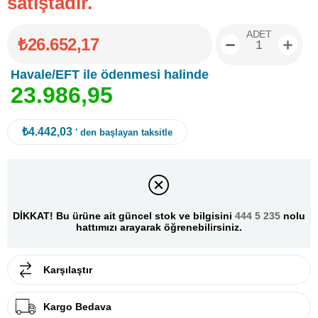
satıştadır.
ADET
₺26.652,17
Havale/EFT ile ödenmesi halinde
2
3
.
9
8
6
,
9
5
₺4.442,03
' den başlayan taksitle
DİKKAT! Bu ürüne ait güncel stok ve bilgisini
444 5 235
nolu
hattımızı arayarak öğrenebilirsiniz.
Karşılaştır
Kargo Bedava