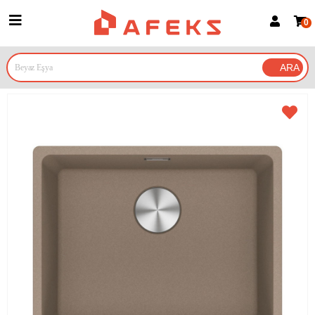
0
Üye Girişi
Üye Ol
Google İle Bağlan