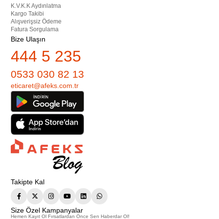
K.V.K.K Aydınlatma
Kargo Takibi
Alışverişsiz Ödeme
Fatura Sorgulama
Bize Ulaşın
444 5 235
0533 030 82 13
eticaret@afeks.com.tr
Takipte Kal
Size Özel Kampanyalar
Hemen Kayıt Ol Fırsatlardan Önce Sen Haberdar Ol!