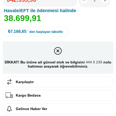
Havale/EFT ile ödenmesi halinde
3
8
.
6
9
9
,
9
1
₺7.166,65
' den başlayan taksitle
DİKKAT! Bu ürüne ait güncel stok ve bilgisini
444 5 235
nolu
hattımızı arayarak öğrenebilirsiniz.
Karşılaştır
Kargo Bedava
Gelince Haber Ver