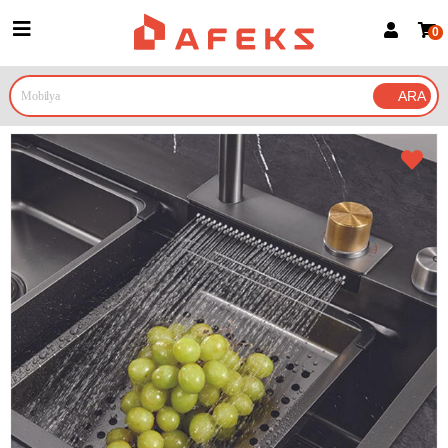
0
Üye Girişi
Üye Ol
Google İle Bağlan