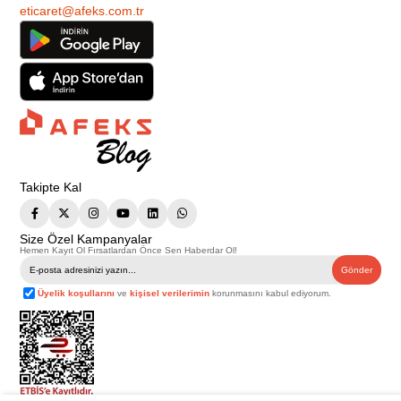
eticaret@afeks.com.tr
Takipte Kal
Size Özel Kampanyalar
Hemen Kayıt Ol Fırsatlardan Önce Sen Haberdar Ol!
Gönder
Üyelik koşullarını
ve
kişisel verilerimin
korunmasını kabul ediyorum.