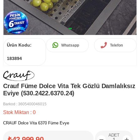
Ürün Kodu:
Whatsapp
Telefon
183894
Crauf Füme Dolce Vita Tek Gözlü Damlalıksız
Eviye (530.2422.6370.24)
Barkod
:
3605400046015
Stok Miktarı
:
0
CRAUF Dolce Vita 6370 Füme Evye
ADET
₺42.999,90