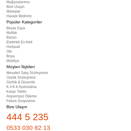
Mağazalarımız
Bize Ulaşın
Markalar
Havale Bildirimi
Popüler Kategoriler
Beyaz Eşya
Mutfak
Banyo
Elektrikli Ev Aleti
Hırdavat
Oto
Boya
Mobilya
Müşteri İlişkileri
Mesafeli Satış Sözleşmesi
Üyelik Sözleşmesi
Gizlilik & Güvenlik
K.V.K.K Aydınlatma
Kargo Takibi
Alışverişsiz Ödeme
Fatura Sorgulama
Bize Ulaşın
444 5 235
0533 030 82 13