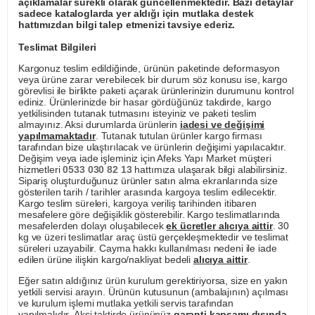
açıklamalar sürekli olarak güncellenmektedir. Bazı detaylar
sadece kataloglarda yer aldığı için mutlaka destek
hattımızdan bilgi talep etmenizi tavsiye ederiz.
Teslimat Bilgileri
Kargonuz teslim edildiğinde, ürünün paketinde deformasyon
veya ürüne zarar verebilecek bir durum söz konusu ise, kargo
görevlisi ile birlikte paketi açarak ürünlerinizin durumunu kontrol
ediniz. Ürünlerinizde bir hasar gördüğünüz takdirde, kargo
yetkilisinden tutanak tutmasını isteyiniz ve paketi teslim
almayınız. Aksi durumlarda ürünlerin
iadesi ve değişimi
yapılmamaktadır
. Tutanak tutulan ürünler kargo firması
tarafından bize ulaştırılacak ve ürünlerin değişimi yapılacaktır.
Değişim veya iade işleminiz için Afeks Yapı Market müşteri
hizmetleri
0533 030 82 13
hattımıza ulaşarak bilgi alabilirsiniz.
Sipariş oluşturduğunuz ürünler satın alma ekranlarında size
gösterilen tarih / tarihler arasında kargoya teslim edilecektir.
Kargo teslim süreleri, kargoya veriliş tarihinden itibaren
mesafelere göre değişiklik gösterebilir. Kargo teslimatlarında
mesafelerden dolayı oluşabilecek
ek ücretler alıcıya aittir
. 30
kg ve üzeri teslimatlar araç üstü gerçekleşmektedir ve teslimat
süreleri uzayabilir. Cayma hakkı kullanılması nedeni ile iade
edilen ürüne ilişkin kargo/nakliyat bedeli
alıcıya aittir
.
Eğer satın aldığınız ürün kurulum gerektiriyorsa, size en yakın
yetkili servisi arayın. Ürünün kutusunun (ambalajının) açılması
ve kurulum işlemi mutlaka yetkili servis tarafından
yapılmalıdır. Aksi taktirde ürününüz
garanti kapsamı dışında