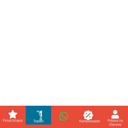
Fırsat Köşesi
Prijava za
Toptan
Kampanyalar
članove