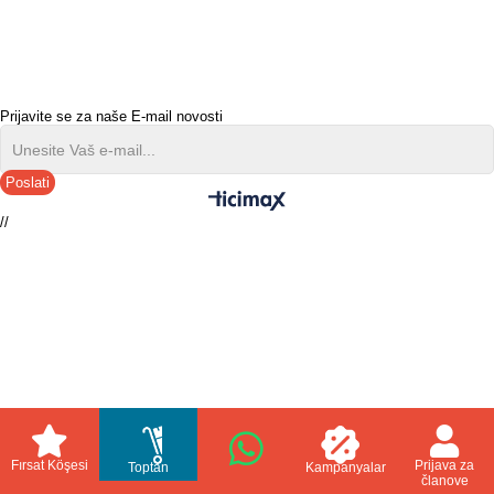
Prijavite se za naše E-mail novosti
Poslati
//
Fırsat Köşesi
Prijava za
Toptan
Kampanyalar
članove