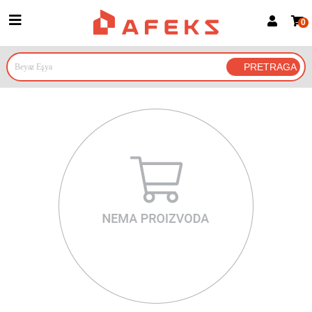
0
Prijava za članove
Prijavite se
Prijavite se Google nalogom