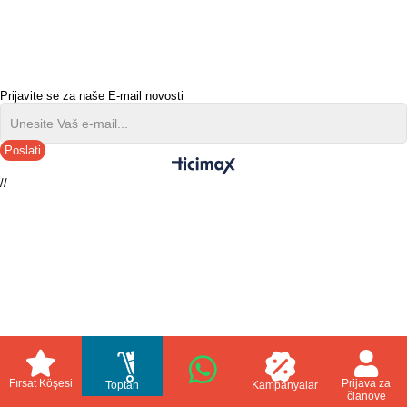
Prijavite se za naše E-mail novosti
Poslati
//
Fırsat Köşesi
Prijava za
Toptan
Kampanyalar
članove