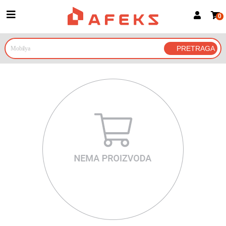
0
Prijava za članove
Prijavite se
Prijavite se Google nalogom