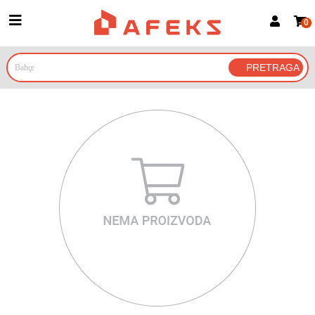
0
Prijava za članove
Prijavite se
Prijavite se Google nalogom