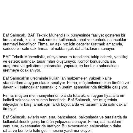
Baf Salıncak, BAF Teknik Mühendislik bünyesinde faaliyet gösteren bir
firma olarak, kaliteli malzemeler kullanarak rahat ve konforlu salıncaklar
üretmeyi hedefliyor. Firma, ev aşkınız için değerler üretmek amacıyla,
sadece bir salıncak firması olmaktan çok daha fazlasını sunuyor.
BAF Teknik Mühendislik, dünya tasarım trendlerini takip ederek, yenilikçi
ve estetik salıncak tasarımları oluşturuyor. Konfor konusunda ise,
araştırma ve geliştirme çalışmaları yaparak en konforlu salıncakları
üretmeye odaklanıyor.
Baf Salıncak'ın üretiminde kullanılan malzemeler, yüksek kalite
standartlarına uygun olarak seçiliyor. Firma, müşterilerine uzun ömürlü ve
dayanıklı salıncaklar sunmak için üretim aşamalarında titizlikle çalışıyor.
Firma, müşteri memnuniyetini ön planda tutarak, en uygun fiyatlarla en
kaliteli salıncakları sunma hedefinde. Baf Salıncak, her müşterinin
ihtiyaçlarını karşılamak için farklı boyutlarda ve tasarımlarda salıncaklar
üretiyor.
Baf Salıncak, evlerin yanı sıra, bahçelerde, balkonlarda ve teraslarda da
kullanılabilecek geniş bir ürün yelpazesi sunuyor. Firma, salıncakların
yanı sıra, aksesuarlar da üretiyor. Bu aksesuarlar, salıncakların daha
rahat ve konforlu hale getirilmesine yardımcı oluyor.