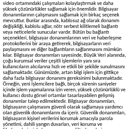
video ortamındaki çalışmaları kolaylaştırmak ve daha
yüksek çözünürlükler sağlamak için önemlidir. Bilgisayar
donanımlarının çalışmasını sağlamak için birkaç seçenek
mevcuttur. Bunlar arasında, kablosuz ağ olarak donanım
değişikliği, kablolu ağlar, nötr serbest kilitlemeli bağlantı
veya neticelerle sunucular vardır. Bütün bu bağlantı
seçenekleri, bilgisayar donanımlarının veri ve haberleşme
protokollerini bir araya getirerek, bilgisayarların veri
paylaşmasını ve diğer bağlantıların sağlanmasını mümkün
kılar. Bilgisayar donanımları sayesinde, Büyük Veri alanında,
çoğu kurumsal veriler çeşitli işlemlerin yanı sıra
kullanıcıların alıcılarına hızlı ve etkili bir şekilde sunulmasını
sağlamaktadır. Günümüzde, artan bilgi işlem için gittikçe
daha fazla bilgisayar donanımı gereksinimi bulunmaktadır.
Örneğin, yeni İşlemcilere bağlı, birçok sürenin saniyeler
içinde işlem yapmalarına izin veren, yüksek çözünürlüklü ve
kullanıcı dostu görsel ortamlar tasarlayabilen gelişmiş
donanımlar talep edilmektedir. Bilgisayar donanımları,
bilgisayarın çalışmasını güvenli olarak sağlamaya yardımcı
olan güvenlik donanımlarını da içerir. Güvenlik donanımları,
bilgisayarın kişisel verilerini korumak amacıyla parola
yönetimi, dahili yangın duvarları, veri koruma ve