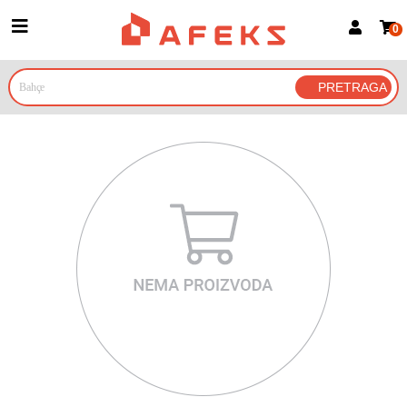
0
Prijava za članove
Prijavite se
Prijavite se Google nalogom