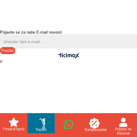
Prijavite se za naše E-mail novosti
Poslati
//
Fırsat Köşesi
Prijava za
Toptan
Kampanyalar
članove