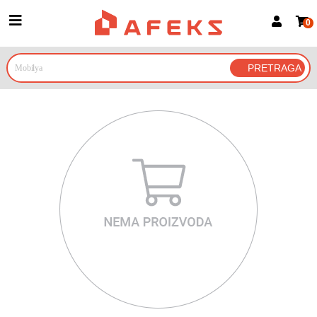
0
Prijava za članove
Prijavite se
Prijavite se Google nalogom