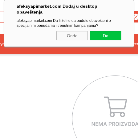
afeksyapimarket.com Dodaj u desktop
obaveštenja
Toptan
afeksyapimarket.com Da li želite da budete obavešteni o
specijalnim ponudama i trenutnim kampanjama?
Onda
Da
ya
Elektrikli El Aleti
Aydınlatma ve Elektrik
Dekorasyon ve Ev Gere