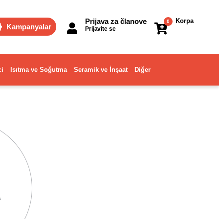
Prijava za članove
Korpa
0
Kampanyalar
Prijavite se
ci
Isıtma ve Soğutma
Seramik ve İnşaat
Diğer