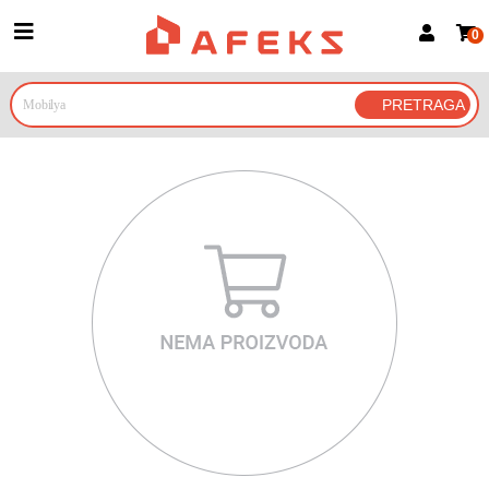
0
Prijava za članove
Prijavite se
Prijavite se Google nalogom