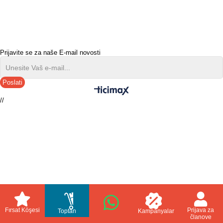
Prijavite se za naše E-mail novosti
Poslati
//
Fırsat Köşesi
Prijava za
Toptan
Kampanyalar
članove