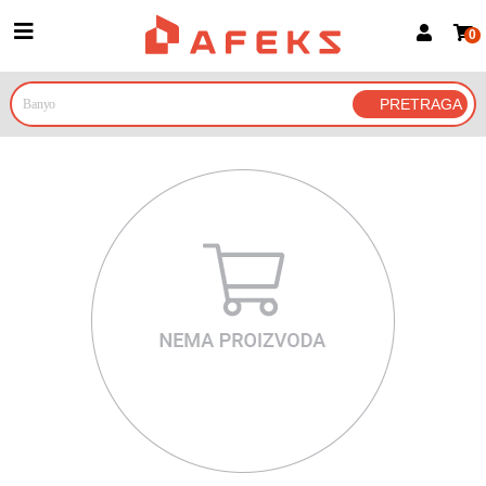
0
Prijava za članove
Prijavite se
Prijavite se Google nalogom