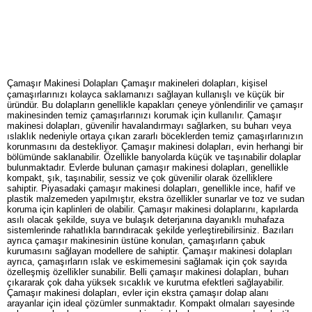
Çamaşır Makinesi Dolapları Çamaşır makineleri dolapları, kişisel
çamaşırlarınızı kolayca saklamanızı sağlayan kullanışlı ve küçük bir
üründür. Bu dolapların genellikle kapakları çeneye yönlendirilir ve çamaşır
makinesinden temiz çamaşırlarınızı korumak için kullanılır. Çamaşır
makinesi dolapları, güvenilir havalandırmayı sağlarken, su buharı veya
ıslaklık nedeniyle ortaya çıkan zararlı böceklerden temiz çamaşırlarınızın
korunmasını da destekliyor. Çamaşır makinesi dolapları, evin herhangi bir
bölümünde saklanabilir. Özellikle banyolarda küçük ve taşınabilir dolaplar
bulunmaktadır. Evlerde bulunan çamaşır makinesi dolapları, genellikle
kompakt, şık, taşınabilir, sessiz ve çok güvenilir olarak özelliklere
sahiptir. Piyasadaki çamaşır makinesi dolapları, genellikle ince, hafif ve
plastik malzemeden yapılmıştır, ekstra özellikler sunarlar ve toz ve sudan
koruma için kaplinleri de olabilir. Çamaşır makinesi dolaplarını, kapılarda
asılı olacak şekilde, suya ve bulaşık deterjanına dayanıklı muhafaza
sistemlerinde rahatlıkla barındıracak şekilde yerleştirebilirsiniz. Bazıları
ayrıca çamaşır makinesinin üstüne konulan, çamaşırların çabuk
kurumasını sağlayan modellere de sahiptir. Çamaşır makinesi dolapları
ayrıca, çamaşırların ıslak ve eskimemesini sağlamak için çok sayıda
özelleşmiş özellikler sunabilir. Belli çamaşır makinesi dolapları, buharı
çıkararak çok daha yüksek sıcaklık ve kurutma efektleri sağlayabilir.
Çamaşır makinesi dolapları, evler için ekstra çamaşır dolap alanı
arayanlar için ideal çözümler sunmaktadır. Kompakt olmaları sayesinde