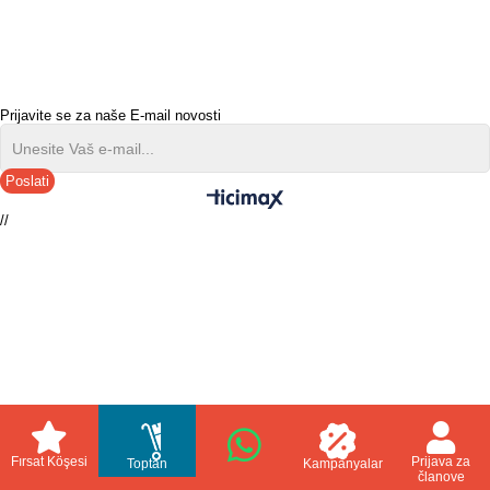
Prijavite se za naše E-mail novosti
Poslati
//
Fırsat Köşesi
Prijava za
Toptan
Kampanyalar
članove