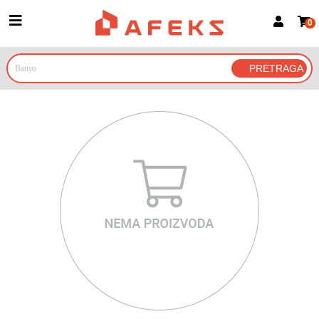
0
Prijava za članove
Prijavite se
Prijavite se Google nalogom