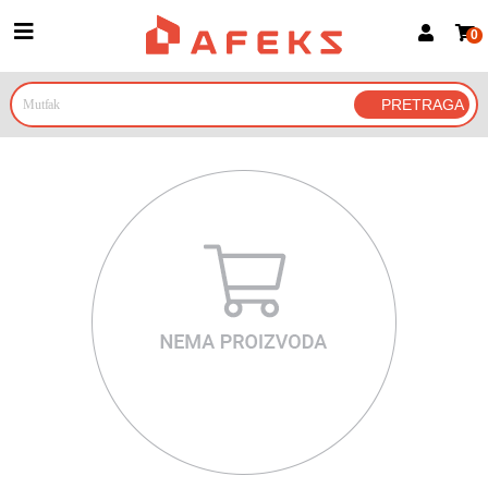
0
Prijava za članove
Prijavite se
Prijavite se Google nalogom