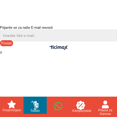
Prijavite se za naše E-mail novosti
Poslati
//
Fırsat Köşesi
Prijava za
Toptan
Kampanyalar
članove