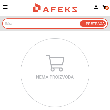
0
Prijava za članove
Prijavite se
Prijavite se Google nalogom